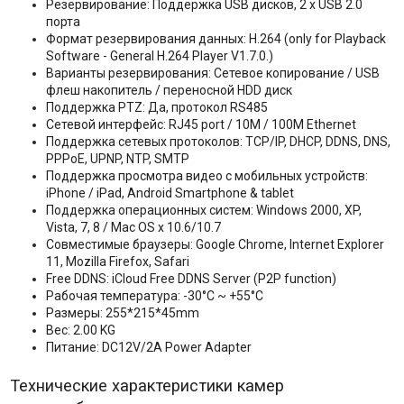
Резервирование: Поддержка USB дисков, 2 x USB 2.0
порта
Формат резервирования данных: H.264 (only for Playback
Software - General H.264 Player V1.7.0.)
Варианты резервирования: Сетевое копирование / USB
флеш накопитель / переносной HDD диск
Поддержка PTZ: Да, протокол RS485
Сетевой интерфейс: RJ45 port / 10M / 100M Ethernet
Поддержка сетевых протоколов: TCP/IP, DHCP, DDNS, DNS,
PPPoE, UPNP, NTP, SMTP
Поддержка просмотра видео с мобильных устройств:
iPhone / iPad, Android Smartphone & tablet
Поддержка операционных систем: Windows 2000, XP,
Vista, 7, 8 / Mac OS x 10.6/10.7
Совместимые браузеры: Google Chrome, Internet Explorer
11, Mozilla Firefox, Safari
Free DDNS: iCloud Free DDNS Server (P2P function)
Рабочая температура: -30°C ~ +55°C
Размеры: 255*215*45mm
Вес: 2.00 KG
Питание: DC12V/2A Power Adapter
Технические характеристики камер