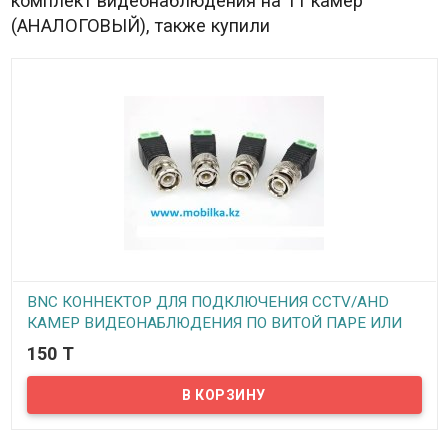
комплект видеонаблюдения на 11 камер
(АНАЛОГОВЫЙ), также купили
BNC КОННЕКТОР ДЛЯ ПОДКЛЮЧЕНИЯ CCTV/AHD
КАМЕР ВИДЕОНАБЛЮДЕНИЯ ПО ВИТОЙ ПАРЕ ИЛИ
КОАКСИАЛЬНОМУ КАБЕЛЮ, TS-CT103
150 T
В наличии
Предлагаем удобные и надежные BNC коннекторы для
подключения CCTV/AHD камер видеонаблюдения по витой паре
или коаксиальному кабелю на небольших расстояниях.
Коннекторы просты в монтаже, не требуют специальных