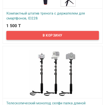
Компактный штатив тренога с держателем для
смартфонов, ID228
1 500 T
В наличии
Предлагаем вашему вниманию небольшой и практичный,
дешевый мини-штатив тренога, который вы сможете купить в
нашем магазине. Данный мини штатив - это маленький, и
чрезвычайно удобный настольный трипод, который, не оставит
вас равнодушным. Раздвижные матовые ножки изготовлены из
толстого добротного литого пластика ....
Телескопический монопод селфи палка длиной