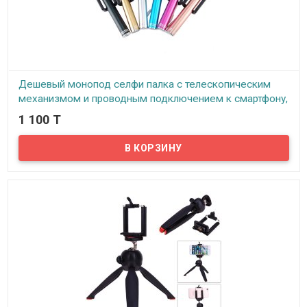
Дешевый монопод селфи палка с телескопическим
механизмом и проводным подключением к смартфону,
ID790
1 100 T
В наличии
Задались вопросом – где купить дешевый, и в тоже время,
стильный монопод - (селфи – паклку), с телескопическим
механизмом. Тогда вы попали по адресу. Этот компактный и
супер легкий монопод, не оставит вас равнодушным, и станет
вашим неотъемлемым спутником в мире фото и видео съемки....