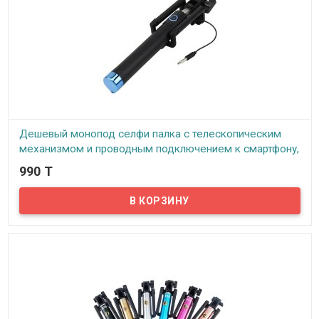
Дешевый монопод селфи палка с телескопическим
механизмом и проводным подключением к смартфону,
ID780
990 T
В наличии
Задались вопросом – где купить дешевый, и в тоже время,
стильный монопод - (селфи – паклку), с телескопическим
механизмом. Тогда вы попали по адресу. Этот компактный и
супер легкий монопод, не оставит вас равнодушным, и станет
вашим неотъемлемым спутником в мире фото и видео съемки....