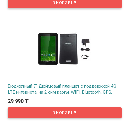
Оцените неоспоримые достоинства планшета с большим ярким
дисплеем, поддержкой высокоскоростного интернета 4G,
мощным долгим аккумулятором и завидной
производительностью процессора. Пожалуй, сразу, что
бросается в глаза, глядя на данную модель планшета – это яркий
и большой дисплей 10,1 дюйма, способный передавать,
благодаря IPS матрице красочные и контрастные цвета. Картинка
отлично смотрится под разными углами, цвета не
проваливаются и сохраняют насыщенность. Экран изготовлен по
технологии 2,5D – имеет плавные закругленные края...
Бюджетный 7" Дюймовый планшет с поддержкой 4G
LTE интернета, на 2 сим карты, WIFI, Bluetooth, GPS,
ID0074
29 990 T
В наличии
Предлагаем вашему вниманию недорогой планшет с 7 дюймовым
экраном и поддержкой 4G LTE интернета. Данный планшет имеет
поддержку двух GSM сим-карт которые работают попеременно,
что позволит использовать его как полноценный смартфон.