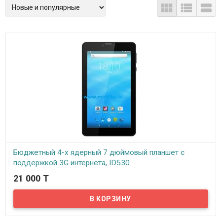



Бюджетный 4-х ядерный 7 дюймовый планшет с
поддержкой 3G интернета, ID530
21 000 T
В наличии
Предлагаем вашему вниманию бюджетный 4-х ядерный планшет с
поддержкой 3G интернета. Корпус планшета выполнен из
пластика с имитацией кожи, благодаря чему не скользит в руках.
Планшет оснащен дисплеем с диагональю 7” дюймов и
разрешением 1024х600 пикселей на базе качественной матрицы