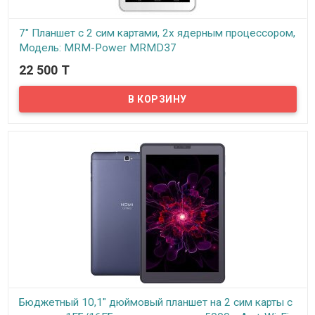
7" Планшет с 2 сим картами, 2х ядерным процессором,
Модель: MRM-Power MRMD37
22 500 T
В наличии
7" Планшет-телефон на базе Google Android 4.2, с 2 сим-картами,
WIFI и 3G. Отличный планшет по привлекательной цене. Качество
работы – отличное. Можете забыть про неудобный 3G модем,
так как планшет MRM-Power MRMD37 имеет встроенный 3G
модем, а именно, он работает от сим карты. Имеет сразу две
камеры, можете фотографировать и снимать. Скорость
планшета превосходная, можете играть в любые игры и
открывать любые приложения. Планшет...
Бюджетный 10,1" дюймовый планшет на 2 сим карты с