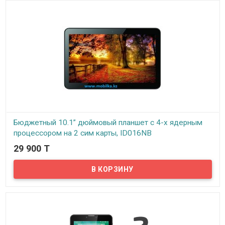
IPS, что обеспечивает отличный угол обзора и качественное
изображение. Благодаря своим компактным размерам такой
девайс может поместиться практически в любом...
Бюджетный 10.1” дюймовый планшет с 4-х ядерным
процессором на 2 сим карты, ID016NB
29 900 T
В наличии
Предлагаем бюджетный планшет с большим 10.1” дюймовым TFT
IPS экраном. Данная модель так же поддерживает работу с 2 сим
картами одновременно, можно использовать планшет как
телефон для совершения звонков, СМС, Whatsapp и т.д. Планшет
оснащен 4-х ядерным процессором Spreadtrum SC7731G с
тактовой частотой 1200 МГц, оперативная память планшета
(RAM) – 1Гб, встроенная память (ROM) – 8Гб. Планшет так же
поддерживает внешние карты памяти стандарта