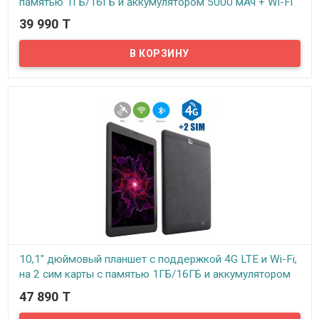
памятью 1ГБ/16ГБ и аккумулятором 5000 мАч + Wi-Fi
+ 3G, ID12001С
39 990 T
В наличии
Ищете бюджетный планшет? Обратите внимание на данную
модель, оснащенную большим IPS экраном, возможностью
подключения 2-х сим карт и мощным аккумулятором емкостью
5000 мАh.Экран планшета достаточно большой - 10,1 дюймов
(1280×800), имеет закругленное 2,5D стекло и IPS матрицу. Цвета
насыщенные, яркие. Картинка хорошо детализирована и
выглядит четкой. Углы обзора широкие. Смотреть фильмы на
данном планшете – одно удовольствие.
10,1" дюймовый планшет с поддержкой 4G LTE и Wi-Fi,
на 2 сим карты с памятью 1ГБ/16ГБ и аккумулятором
5000 мАч, ID12030С
47 890 T
В наличии