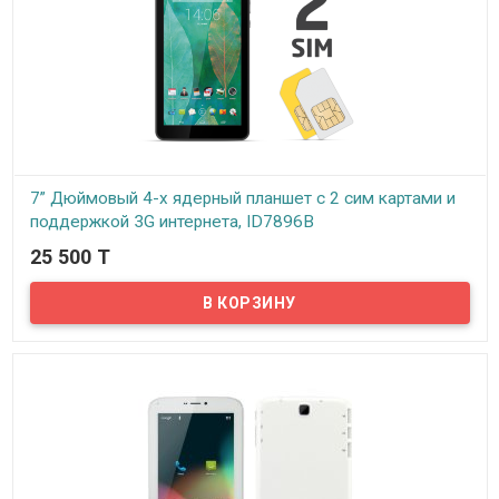
7” Дюймовый 4-х ядерный планшет c 2 сим картами и
поддержкой 3G интернета, ID7896B
25 500 T
В наличии
Представляем вашему вниманию очередную модель 7”
дюймового планшета с 2 сим картами, поддержкой 3G
интернета, 4-х ядерным процессором и 1 Гигабайтом
оперативной памяти. Данный планшет относится к категории
бюджетных, его цена составляет 25500 тенге, но его
характеристики довольно неплохи! Разрешение экрана 1024*600
пикселей, матрица IPS, операционная система Android версии 4.4,
8 Гигабайт встроенной памяти + возможность установки
дополнительной карты