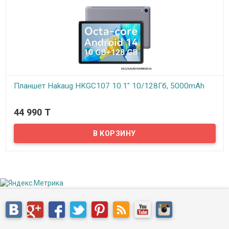
Планшет Hakaug HKGC107 10.1" 10/128Гб, 5000mAh
В наличии
44 990 T
Hakaug — это новое поколение электронных брендов. Является
профессиональным производителем высококачественных
планшетных ПК, цифровых фоторамок и ноутбуков, более 10 лет
опыта в этой отрасли. Продукция получила различные
сертификаты, включая CE, FCC, VOC, PVOC и ROHS.