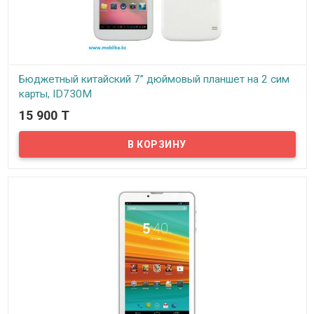
Бюджетный китайский 7” дюймовый планшет на 2 сим
карты, ID730M
15 900 T
В наличии
Предлагаем вашему вниманию самый бюджетный планшет с
поддержкой 2х сим карт, имеющийся в нашем магазине. Данная
модель имеет минимальные характеристики, подойдет для
серфинга в интернете, звонков, простейших игр или в качестве
устройства, в задачи которого входит работа с каким либо
приложением. Планшет оснащен 2-х ядерным процессором
MTK8312 с тактовой частотой 1.3 Ггц, оперативной памятью
(ОЗУ) 512Мб, встроенной памятью 4Гб...