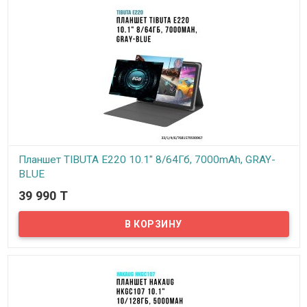
Емкость аккумулятора на 2500 мАч позволит использовать
планшет весь день. Elenberg TAB740 выполнен из пластика и
оснащен дисплеем с диагональю 7 дюймов с разрешением
1024х600 пикселей на базе качественной IPS матрицы, что
обеспечивает отличный угол обзора и качественное
изображение.
Планшет TIBUTA E220 10.1" 8/64Гб, 7000mAh, GRAY-
BLUE
39 990 T
В наличии
TIBUTA — это новое поколение электронных брендов. Является
профессиональным производителем высококачественных
планшетных ПК, цифровых фоторамок и ноутбуков, более 10 лет
опыта в этой отрасли. Продукция получила различные
сертификаты, включая CE, FCC, VOC, PVOC и ROHS.