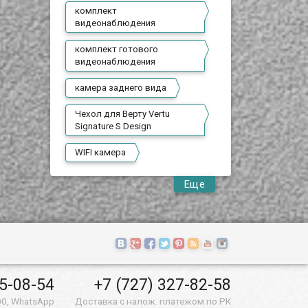
комплект
видеонаблюдения
комплект готового
видеонаблюдения
камера заднего вида
Чехол для Верту Vertu
Signature S Design
WIFI камера
Еще
55-08-54
+7 (727) 327-82-58
00, WhatsApp
Доставка с налож. платежом по РК