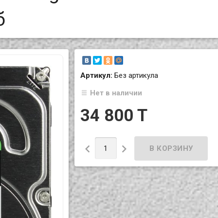
б
Артикул:
Без артикула
Нет в наличии
34 800 T

