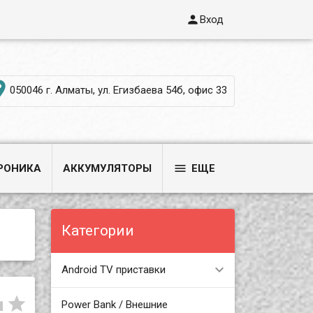

Вход

050046 г. Алматы, ул. Егизбаева 54б, офис 33

РОНИКА
АККУМУЛЯТОРЫ
ЕЩЕ
Категории
Android TV приставки


Power Bank / Внешние