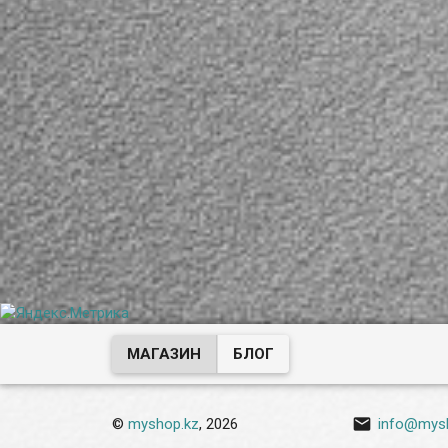
МАГАЗИН
БЛОГ

©
myshop.kz
, 2026
info@mys