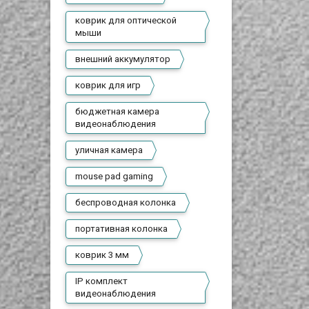
коврик для оптической
мыши
внешний аккумулятор
коврик для игр
бюджетная камера
видеонаблюдения
уличная камера
mouse pad gaming
беспроводная колонка
портативная колонка
коврик 3 мм
IP комплект
видеонаблюдения