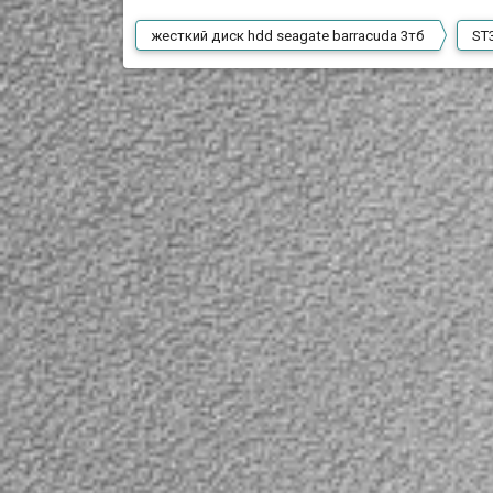
жесткий диск hdd seagate barracuda 3тб
ST