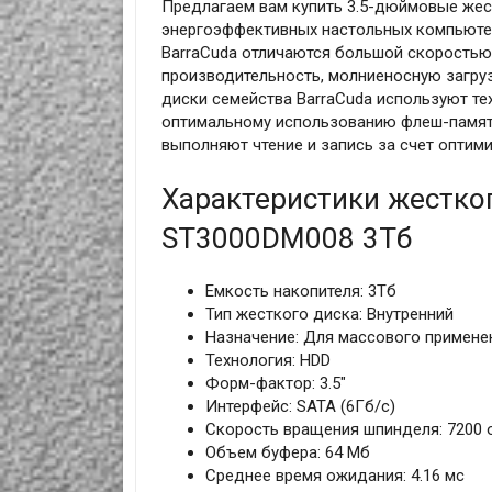
Предлагаем вам купить 3.5-дюймовые жес
энергоэффективных настольных компьютер
BarraCuda отличаются большой скорость
производительность, молниеносную загруз
диски семейства BarraCuda используют т
оптимальному использованию флеш-памяти
выполняют чтение и запись за счет оптим
Характеристики жестког
ST3000DM008 3Тб
Емкость накопителя: 3Тб
Тип жесткого диска: Внутренний
Назначение: Для массового примене
Технология: HDD
Форм-фактор: 3.5"
Интерфейс: SATA (6Гб/с)
Скорость вращения шпинделя: 7200 
Объем буфера: 64 Мб
Среднее время ожидания: 4.16 мс