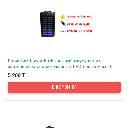
зарядить современный телефон или планшет.
Китайский Power Bank внешний аккумулятор с
солнечной батареей и мощным LED фонарем из 20
LED диодов, с заявленной емкостью 30000mAh,
5 200 T
DEMACO A10
В наличии
Заряжайся от любого источника света с помощью
универсального Power Bank на солнечных батареях, который вы
можете купить в нашем магазине. Этот стильный гаджет не
оставит равнодушным особенно любителей походов,
путешествий, рыбаков и охотников. Ведь кроме возможности
зарядки от солнечного света, устройство имеет большой,
мощный led фонарик, занимающий всю боковую площадь Power
Bank-ка.