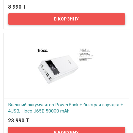
8 990 T
В наличии
Hoco J62A — это стильный и компактный Power Bank он
подходит для любых мобильных устройств. Благодаря двум
разъемам USB можно заряжать сразу два устройства
одновременно.
Внешний аккумулятор PowerBank + быстрая зарядка +
4USB, Hoco J65B 50000 mAh
23 990 T
В наличии
Высокоемкий внешний аккумулятор Hoco J65B 50000 mAh - это