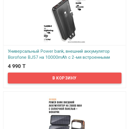
Универсальный Power bank, внешний аккумулятор
Borofone BJ57 на 10000mAh с 2-мя встроенными
кабелями
4 990 T
В наличии
Внешний аккумулятор Borofone BJ57 10000mAh — идеальный
спутник для зарядки ваших гаджетов в дороге. Благодаря
компактному размеру и небольшому весу, его удобно брать с
собой.