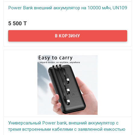
Power Bank внешний аккумулятор на 10000 мАч, UN109
В наличии
5 500 T
Представляем вам Power Bank внешний аккумулятор на 10000
мАч! На сегодняшний день Power Bank стал неотъемлемым
аксессуаром нашей жизни, ведь в сумасшедшем темпе иногда
просто нет времени зарядить ваш гаджет, а на связи нужно быть
постоянно. С помощью внешнего аккумулятора можно в любой
момент зарядить телефон, планшет, плеер, или же блютуз
колонку. Емкости повербанка хватит, чтобы несколько раз
зарядить современный телефон или планшет.
Универсальный Power bank, внешний аккумулятор с
тремя встроенными кабелями с заявленной емкостью