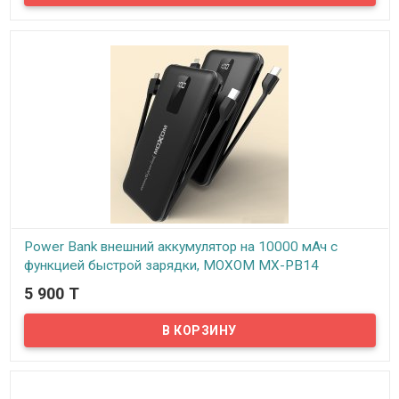
аксессуаром нашей жизни, ведь в сумасшедшем темпе иногда
просто нет времени зарядить ваш гаджет, а на связи нужно быть
постоянно. С помощью внешнего аккумулятора Moxom можно в
любой момент зарядить телефон, планшет, плеер, или же блютуз
колонку. Емкости повербанка хватит чтобы несколько раз
зарядить современный телефон или планшет.
Power Bank внешний аккумулятор на 10000 мАч с
функцией быстрой зарядки, MOXOM MX-PB14
5 900 T
В наличии
Представляем вам Power Bank внешний аккумулятор на 10000
мАч! На сегодняшний день Power Bank стал неотъемлемым
аксессуаром нашей жизни, ведь в сумасшедшем темпе иногда
просто нет времени зарядить ваш гаджет, а на связи нужно быть
постоянно. С помощью внешнего аккумулятора Moxom можно в
любой момент зарядить телефон, планшет, плеер, или же блютуз
колонку. Емкости повербанка хватит чтобы несколько раз