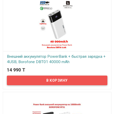
преимущество - невероятно высокую реальную ёмкость в 40000
миллиампер часов. Наличие цифрового LED дисплея
проинформирует Вас об оставшемся заряде в процентах...
Внешний аккумулятор PowerBank + быстрая зарядка +
4USB, Borofone DBT01 40000 mAh
14 990 T
В наличии
Портативная батарея Power Bank Borofone DBT01 может
использоваться для подзарядки различных мобильных
устройств: смартфонов, планшетов, плееров...