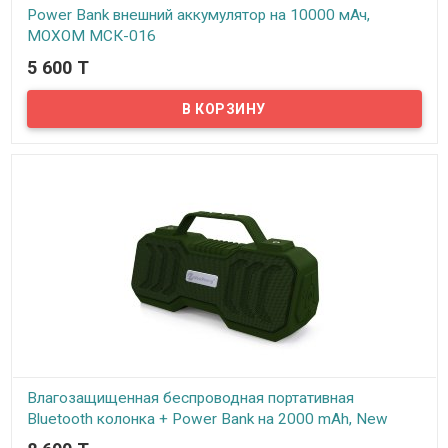
Power Bank внешний аккумулятор на 10000 мАч,
MOXOM MСК-016
5 600 T
В наличии
Представляем вам Power Bank внешний аккумулятор на 10000
мАч! На сегодняшний день Power Bank стал неотъемлемым
аксессуаром нашей жизни, ведь в сумасшедшем темпе иногда
просто нет времени зарядить ваш гаджет, а на связи нужно быть
постоянно. С помощью внешнего аккумулятора Moxom можно в
любой момент зарядить телефон, планшет, плеер, или же блютуз
колонку. Емкости повербанка хватит, чтобы несколько раз
зарядить современный телефон или планшет.
Влагозащищенная беспроводная портативная
Bluetooth колонка + Power Bank на 2000 mAh, New
Rixing NR-4500