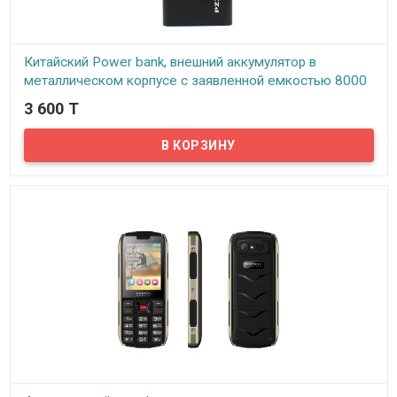
Китайский Power bank, внешний аккумулятор в
металлическом корпусе с заявленной емкостью 8000
mAh, ID128
3 600 T
В наличии
Элегантный и компактный Power Bank в металлическом корпусе.
На сегодняшний день Power Bank стал неотъемлемым
аксессуаром нашей жизни, ведь в сумасшедшем темпе иногда
просто нет времени зарядить ваш гаджет, а на связи нужно быть
постоянно.