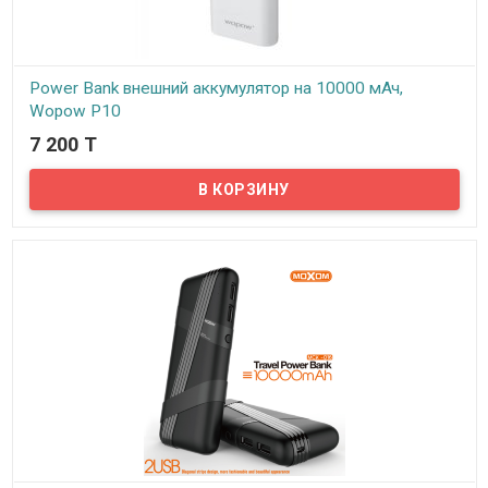
Power Bank внешний аккумулятор на 10000 мАч,
Wopow P10
7 200 T
В наличии
Представляем вам Power Bank внешний аккумулятор на 10000
мАч! На сегодняшний день Power Bank стал неотъемлемым
аксессуаром нашей жизни, ведь в сумасшедшем темпе иногда
просто нет времени зарядить ваш гаджет, а на связи нужно быть
постоянно. С помощью внешнего аккумулятора можно в любой
момент зарядить телефон, планшет, плеер, или же блютуз
колонку. Емкости повербанка хватит чтобы несколько раз
зарядить современный телефон или планшет.