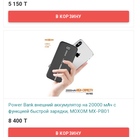
10000 mAh
5 150 T
В наличии
Представляем вам Power Bank внешний аккумулятор с
заявленной емкостью 10000 мАч! На сегодняшний день Power
Bank стал неотъемлемым аксессуаром нашей жизни, ведь в
сумасшедшем темпе иногда просто нет времени зарядить ваш
гаджет, а на связи нужно быть постоянно. С помощью внешнего
аккумулятора можно в любой момент зарядить телефон,
планшет, плеер, или же блютуз колонку. Емкости повербанка
хватит чтобы несколько раз зарядить современный телефон или
планшет.
Power Bank внешний аккумулятор на 20000 мАч с
функцией быстрой зарядки, MOXOM MX-PB01
8 400 T
В наличии
Представляем вам Power Bank внешний аккумулятор на 20000
мАч! На сегодняшний день Power Bank стал неотъемлемым