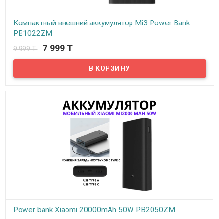
Компактный внешний аккумулятор Mi3 Power Bank
PB1022ZM
7 999 T
9 999 T
В наличии
Внешний аккумулятор Power Bank Mi3 PB1022ZM нового
поколения идеально подойдет для зарядки смартфонов,
планшетов и других устройств. Он станет отличным выбором для
путешественников, фотографов, курьеров и людей,
занимающихся любой разъездной работой.
Power bank Xiaomi 20000mAh 50W PB2050ZM