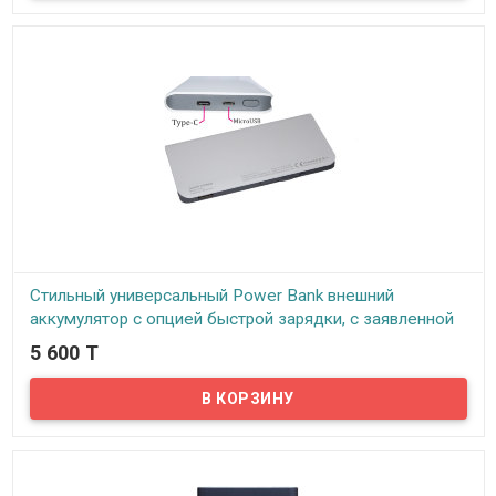
портативную Bluetooth колонку New Rixing NR-1000!
Стильный универсальный Power Bank внешний
аккумулятор с опцией быстрой зарядки, с заявленной
емкостью 12000 мАч, ID105PX
5 600 T
В наличии
Удобный стильный, универсальный Power Bank ID105PX может
стать вашим постоянным спутником, который никогда не
подведет. Мощность, заявленная производителем составляет
12 000 mAh. Однако, как показало наше тестирование на деле
там всего 7300 mAh, что в принципе тоже не плохо и позволяет
зарядить смартфон 3 и более раза....