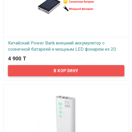
Китайский Power Bank внешний аккумулятор с
солнечной батареей и мощным LED фонарем из 20
LED диодов, с заявленной емкостью 30000mAh,
4 900 T
DEMACO A9
В наличии
Заряжайся от любого источника света с помощью
универсального Power Bank на солнечных батареях, который вы
можете купить в нашем магазине. Этот стильный гаджет не
оставит равнодушным особенно любителей походов,
путешествий, рыбаков и охотников. Ведь кроме возможности
зарядки от солнечного света, устройство имеет большой,
мощный led фонарик, занимающий всю боковую площадь Power
Bank-ка.