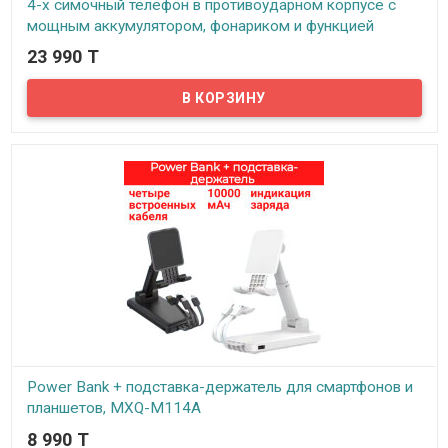
4-х симочный телефон в противоударном корпусе с
мощным аккумулятором, фонариком и функцией
PowerBank, Servo ID408
23 990 T
В наличии
Представляем вашему вниманию 4-х симочный телефон в
противоударном корпусе и съемным аккумулятором ёмкостью
3500 мАч. При 10-20 минутах разговора в день, телефон без
подзарядки обходится порядка двух недель. В режиме
ожидания аппарат способен проработать месяц.
Power Bank + подставка-держатель для смартфонов и
планшетов, MXQ-M114A
8 990 T
Предлагаем вам новое устройство 2в1 совместившее в себе