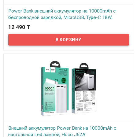
Power Bank внешний аккумулятор на 10000mAh с
беспроводной зарядкой, MicroUSB, Type-C 18W,
Lightning, USB, BOROFONE BJ7
12 490 T
В наличии
С помощью внешнего аккумулятора BOROFONE BJ7 можно в
любой момент зарядить телефон, планшет, плеер, или же блютуз
колонку. Емкости повербанка хватит, чтобы несколько раз
зарядить современный телефон или планшет.
Внешний аккумулятор Power Bank на 10000mAh с
настольной Led лампой, Hoco J62A