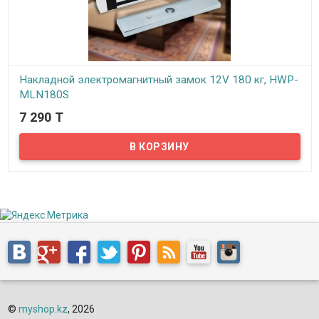
Накладной электромагнитный замок 12V 180 кг, HWP-
MLN180S
7 290 T
В наличии
Представляем вам электромагнитный замок для входных дверей
– HWP-MLN180S! Электромагнитный замок предназначен для
наружной установки, например, для монтажа на калитках, на
входных дверях подъездов или складских помещений и прочих
открытых входах, защищенных от дождя или снега. Его может
поставить самостоятельно хозяин квартиры или дома, владея
базовыми знаниями по электричеству.
©
myshop.kz
, 2026