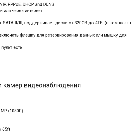
/IP, PPPoE, DHCP and DDNS
и или через интернет
 SATA II/III, поддерживает диски от 320GB до 4TB, (в комплект 
одключать флешку для резервирования данных или мышку для
пульт есть.
и камер видеонаблюдения
 MP (1080P)
o 65ft