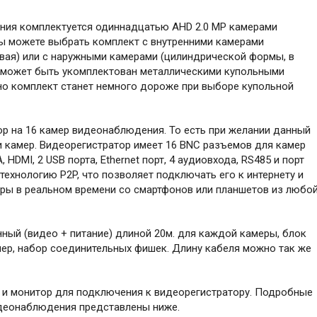
ия комплектуется одиннадцатью AHD 2.0 MP камерами
ы можете выбрать комплект с внутренними камерами
вая) или с наружными камерами (цилиндрической формы, в
т может быть укомплектован металлическими купольными
о комплект станет немного дороже при выборе купольной
ор на 16 камер видеонаблюдения. То есть при желании данный
 камер. Видеорегистратор имеет 16 BNC разъемов для камер
DMI, 2 USB порта, Ethernet порт, 4 аудиовхода, RS485 и порт
ехнологию P2P, что позволяет подключать его к интернету и
ры в реальном времени со смартфонов или планшетов из любо
нный (видео + питание) длиной 20м. для каждой камеры, блок
мер, набор соединительных фишек. Длину кабеля можно так же
) и монитор для подключения к видеорегистратору. Подробные
идеонаблюдения представлены ниже.