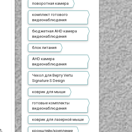
поворотная камера
комплект готового
видеонаблюдения
бюджетная AHD камера
видеонаблюдения
блок питания
AHD камера
видеонаблюдения
Чехол для Верту Vertu
Signature S Design
коврик для мыши
готовые комплекты
видеонаблюдения
коврик для лазерной мыши
е,
кронштейн/крепление