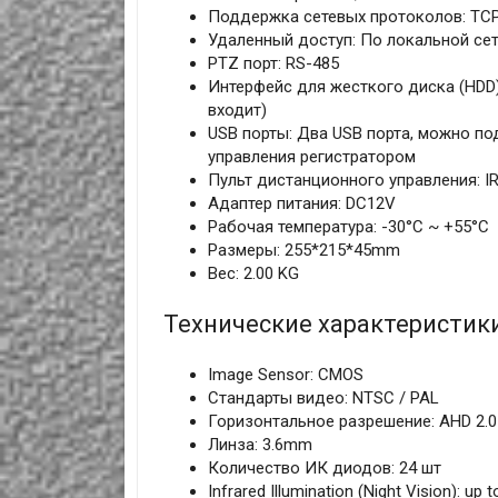
Поддержка сетевых протоколов: TCP
Удаленный доступ: По локальной сет
PTZ порт: RS-485
Интерфейс для жесткого диска (HDD):
входит)
USB порты: Два USB порта, можно п
управления регистратором
Пульт дистанционного управления: IR 
Адаптер питания: DC12V
Рабочая температура: -30°C ~ +55°C
Размеры: 255*215*45mm
Вес: 2.00 KG
Технические характеристик
Image Sensor: CMOS
Стандарты видео: NTSC / PAL
Горизонтальное разрешение: AHD 2.0
Линза: 3.6mm
Количество ИК диодов: 24 шт
Infrared Illumination (Night Vision): up t