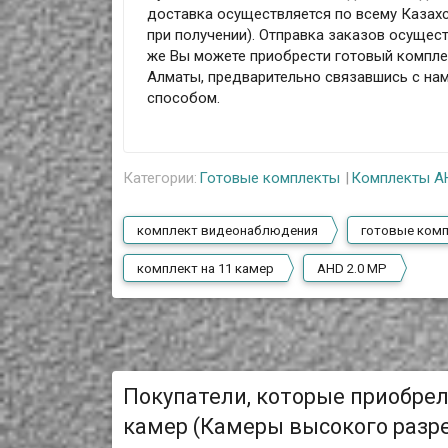
доставка осуществляется по всему Казахс
при получении). Отправка заказов осущест
же Вы можете приобрести готовый комплек
Алматы, предварительно связавшись с на
способом.
Категории:
Готовые комплекты
Комплекты A
комплект видеонаблюдения
готовые ком
комплект на 11 камер
AHD 2.0 MP
Покупатели, которые приобре
камер (Камеры высокого разре