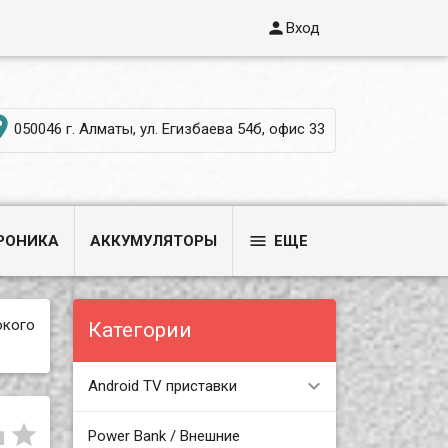

Вход

050046 г. Алматы, ул. Егизбаева 54б, офис 33

РОНИКА
АККУМУЛЯТОРЫ
ЕЩЕ
окого
Категории
Android TV приставки


Power Bank / Внешние