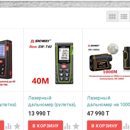


Лазерный
Лазерный
улетка)
дальномер (рулетка),
дальномер на 100
,
Модель SW-T40
со встроенным
13 990 T
47 990 T
60
монокуляром, SW-
В наличии
1000A



