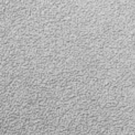
дальномер, до 600
Но думаете, как
метров, с функцией
убедиться в
измерения угла наклона и
оригинальности
скорости объекта,
лакокрасочного
производства компании
без посещения с
SNDWAY.
ведь хотите точн
какие детали
действительно н
какие были
отремонтирован
покрашены?