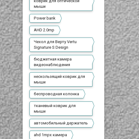
коврик для оптической
мыши
Power bank
AHD 2.0mp
Чехол для Верту Vertu
Signature S Design
бюджетная камера
видеонаблюдения
нескользящий коврик для
мыши
беспроводная колонка
тканевый коврик для
мыши
автомобильный держатель
ahd 1mpx камера