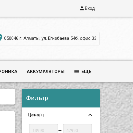

Вход

050046 г. Алматы, ул. Егизбаева 54б, офис 33

РОНИКА
АККУМУЛЯТОРЫ
ЕЩЕ
Фильтр
Цена
(T)
—