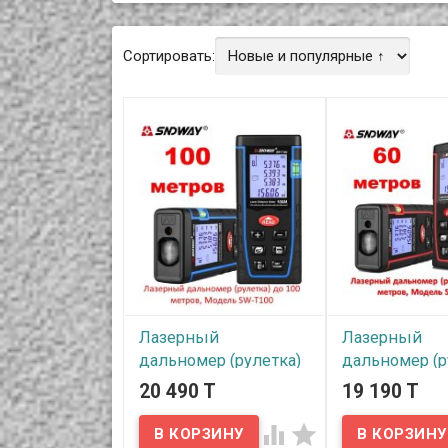
Сортировать:
Лазерный
Лазерный
дальномер (рулетка)
дальномер (р
до 100 метров,
до 60 метров
20 490 T
19 190 T
Модель SW-T100
Модель SW-T

