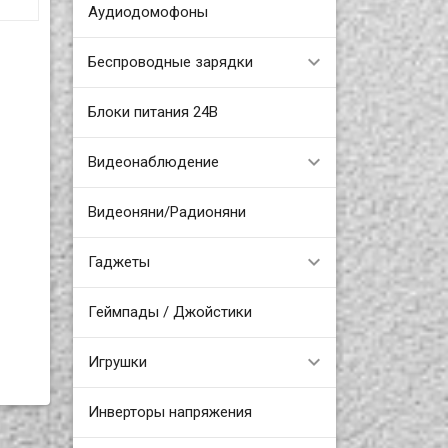
Аудиодомофоны
Беспроводные зарядки
был
фа,
я
Блоки питания 24В
а
.п.
Видеонаблюдение
Видеоняни/Радионяни
Гаджеты
Геймпады / Джойстики
Игрушки
Инверторы напряжения