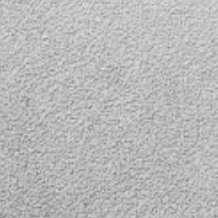
 же
 покрытия
ервиса,
о знать,
овые, а
ы и