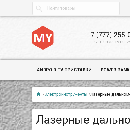

+7 (777) 255-
С 10:00 до 19:00, 
ANDROID TV ПРИСТАВКИ
POWER BANK

/
Электроинструменты
/
Лазерные дальном
Лазерные дальн