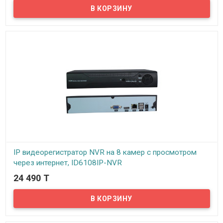
В наличии
Предлагаем вашему вниманию 8-ми канальный гибридный
видеорегистратор VeSta VHVR-6608. Данный видеорегистратор
может работать как с аналоговыми, так и с AHD и с IP камерами.
Видеорегистратор поддерживает режимы AHD/TVI/CVI/CVBS в
любых комбинациях. Все стандартные функции, такие как запись
по расписанию, по тревоге, на движение и непрерывная запись
имеются. Просмотр архива записей возможен по дате, времени,
событиям. Видеорегистратор поддерживает технологию P2P – то
есть можно подключить регистратор к интернету и
просматривать камеры видеонаблюдения с любого мобильного
устройства в реальном времени.
IP видеорегистратор NVR на 8 камер с просмотром
через интернет, ID6108IP-NVR
24 490 T
В наличии
Представляем недорогой, и в то же время надёжный IP
видеорегистратор (NVR), рассчитанный на поддержку до 8-ми IP
камер видеонаблюдения. Несмотря на достаточно скромную
цену, видеорегистратор обладает всеми стандартными
функциями присущими данному виду устройств. Это, прежде