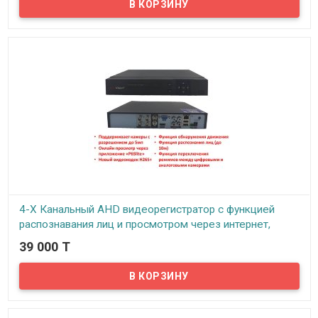
Представляем недорогой, и в то же время надежный IP
видеорегистратор (NVR), рассчитанный на поддержку до 16-ти IP
камер видеонаблюдения. Несмотря на достаточно скромную
цену, видеорегистратор обладает всеми стандартными
функциями присущими данному виду устройств. Это, прежде
всего, возможность онлайн просмотра видео с подключенных к
регистратору камер по технологии P2P – просмотр через
интернет прямой трансляции через смартфон, планшет или
ноутбук в любое время из любой точки Мира.
4-Х Канальный AHD видеорегистратор с функцией
распознавания лиц и просмотром через интернет,
MackVision MV-6004-5M (до 5 мегапикселей)
39 000 T
В наличии
Представляем надежный видеорегистратор для камер
видеонаблюдения. Регистратор имеет 4 BNC входных канала, что
позволяет подключить до четырех камер видеонаблюдения
одновременно. Поддерживаются камеры с разрешением до 5мп.