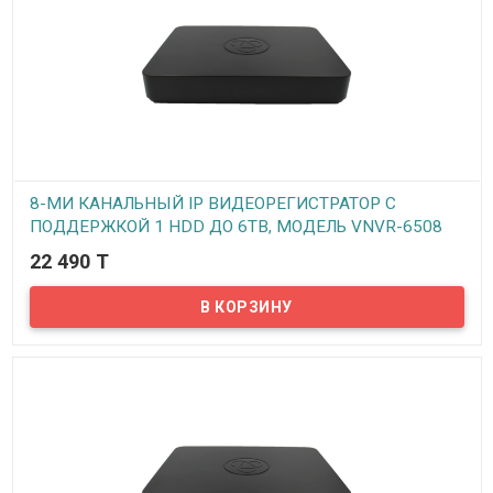
8-МИ КАНАЛЬНЫЙ IP ВИДЕОРЕГИСТРАТОР С
ПОДДЕРЖКОЙ 1 HDD ДО 6TB, МОДЕЛЬ VNVR-6508
(REV. 2 1HDD)
22 490 T
В наличии
Предлагаем вашему вниманию 8-ми канальный IP
видеорегистратор VeSta VNVR-6508. Данный IP видеорегистратор
предназначен для работы с IP камерами с разрешением до 2МП
(1920*1080px). Все стандартные функции, такие как запись по
расписанию, на движение и непрерывная запись имеются.
Просмотр архива записей возможен по дате, времени,
событиям. Видеорегистратор поддерживает технологию P2P – то
есть можно подключить регистратор к интернету и
просматривать камеры видеонаблюдения с любого мобильного
устройства в реальном времени.