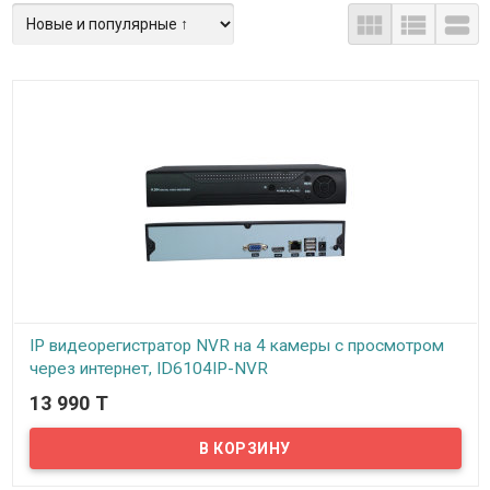



видеорегистраторы, CVI, TVI, CVBS видеорегистраторы, IP
видеорегистраторы и гибридные видеорегистраторы. В
наличии видеорегистраторы на 4, 8, 16, 24 и 32 камеры. Все
имеющиеся у нас видеорегистраторы поддерживают
технологию P2P и позволяют просматривать картинку с камер
на любом мобильном устройстве, подключенном к интернету.
Вы сможете просматривать как текущую картинку с камер, так и
архивные записи, хранящиеся на жестком диске регистратора.
Для выбора подходящего для Вас видеорегистратора
свяжитесь с нашими менеджерами по указанным на сайте
телефонам, наши специалисту помогут выбрать оптимальный
для Вас вариант...
IP видеорегистратор NVR на 4 камеры с просмотром
через интернет, ID6104IP-NVR
13 990 T
В наличии
Представляем недорогой, и в то же время надёжный IP
видеорегистратор (NVR), рассчитанный на поддержку до 4-х IP
камер видеонаблюдения. Несмотря на достаточно скромную
цену, видеорегистратор обладает всеми стандартными