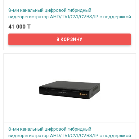
8-ми канальный цифровой гибридный
видеорегистратор AHD/TVI/CVI/CVBS/IP с поддержкой
2 HDD до 8Tb, модель VHVR-6608 (rev 1.0 2HDD)
41 000 T
В наличии
Предлагаем вашему вниманию 8-ми канальный гибридный
видеорегистратор VeSta VHVR-6608. Данный видеорегистратор
может работать как с аналоговыми, так и с AHD и с IP камерами.
Видеорегистратор поддерживает режимы AHD/TVI/CVI/CVBS в
любых комбинациях. Все стандартные функции, такие как запись
по расписанию, по тревоге, на движение и непрерывная запись
имеются. Просмотр архива записей возможен по дате, времени,
событиям. Видеорегистратор поддерживает технологию P2P – то
есть можно подключить регистратор к интернету и
просматривать камеры видеонаблюдения с любого мобильного
устройства в реальном времени.
8-ми канальный цифровой гибридный
видеорегистратор AHD/TVI/CVI/CVBS/IP с поддержкой