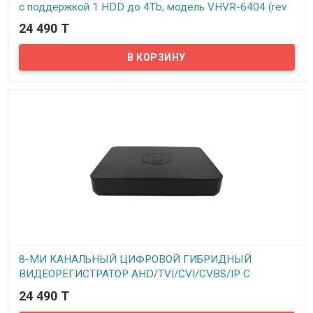
с поддержкой 1 HDD до 4Tb, модель VHVR-6404 (rev
1.1 1HDD)
24 490 T
В наличии
Предлагаем вашему вниманию 4-х канальный гибридный
видеорегистратор VeSta VHVR-6404. Данный видеорегистратор
может работать как с аналоговыми, так и с AHD и с IP камерами.
Все стандартные функции, такие как запись по расписанию, по
тревоге, на движение и непрерывная запись имеются. Просмотр
архива записей возможен по дате, времени, событиям.
Видеорегистратор поддерживает технологию P2P – то есть
можно подключить регистратор к интернету и просматривать
камеры видеонаблюдения с любого мобильного устройства в
реальном времени.
8-МИ КАНАЛЬНЫЙ ЦИФРОВОЙ ГИБРИДНЫЙ
ВИДЕОРЕГИСТРАТОР AHD/TVI/CVI/CVBS/IP С
ПОДДЕРЖКОЙ 1 HDD ДО 8TB, МОДЕЛЬ VHVR-6608
24 490 T
(REV 1.0 1HDD)