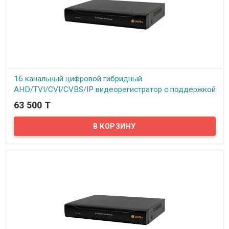
мобильного устройства в реальном времени.
16 канальный цифровой гибридный
AHD/TVI/CVI/CVBS/IP видеорегистратор с поддержкой
2 HDD до 8TB, модель VHVR-6716, (REV. 1.1 2HDD)
63 500 T
В наличии
Предлагаем вашему вниманию 16-ти канальный гибридный
видеорегистратор VeSta VHVR-6716. Данный видеорегистратор
может работать как с аналоговыми, так и с AHD и с IP камерами.
Видеорегистратор поддерживает режимы AHD/TVI/CVI/CVBS в
любых комбинациях. Все стандартные функции, такие как запись
по расписанию, по тревоге, на движение и непрерывная запись
имеются. Просмотр архива записей возможен по дате, времени,
событиям. Видеорегистратор поддерживает технологию P2P – то
есть можно подключить регистратор к интернету и
просматривать камеры видеонаблюдения с любого мобильного
устройства в реальном времени.