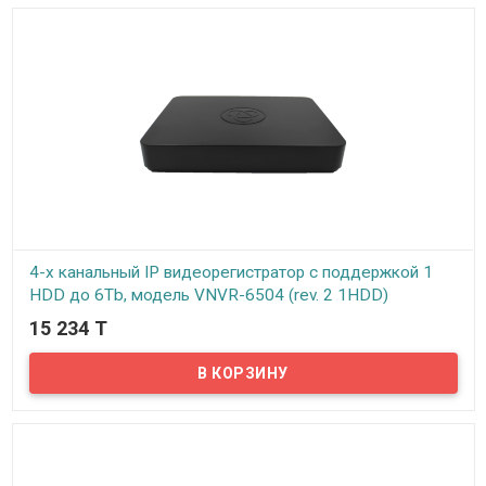
функциями присущими данному виду устройств. Это, прежде
всего, возможность онлайн просмотра видео с подключенных к
регистратору камер по технологии P2P – просмотр через
интернет прямой трансляции через смартфон, планшет или
ноутбук в любое время из любой точки Мира.
4-х канальный IP видеорегистратор с поддержкой 1
HDD до 6Tb, модель VNVR-6504 (rev. 2 1HDD)
15 234 T
В наличии
Предлагаем вашему вниманию 4-х канальный IP
видеорегистратор VeSta VNVR-6504. Данный IP видеорегистратор
предназначен для работы с IP камерами с разрешением до 2МП
(1920*1080px). Все стандартные функции, такие как запись по
расписанию, на движение и непрерывная запись имеются.
Просмотр архива записей возможен по дате, времени,
событиям. Видеорегистратор поддерживает технологию P2P – то
есть можно подключить регистратор к интернету и
просматривать камеры видеонаблюдения с любого мобильного
устройства в реальном времени.