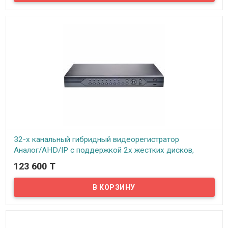
Предлагаем купить качественный ГИБРИДНЫЙ 32-х канальный
видеорегистратор по доступной цене с поддержкой технологии
P2P.
32-х канальный гибридный видеорегистратор
Аналог/AHD/IP с поддержкой 2х жестких дисков,
модель ADVR8032E-LM-E
123 600 T
В наличии
Предлагаем вашему вниманию 32-х канальный видеорегистратор
Аналог/AHD/IP с поддержкой 2-х жестких дисков, модель
ADVR8032E-LM-E. Видеорегистратор выполнен в металлическом
корпусе, размер которого составляет 44х29х5 см. Лицевая
сторона видеорегистратора пластиковая с кнопками
управления, такими как: Power (питание), Esc (отмена), Rec