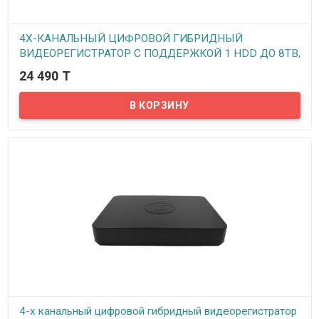
4Х-КАНАЛЬНЫЙ ЦИФРОВОЙ ГИБРИДНЫЙ
ВИДЕОРЕГИСТРАТОР С ПОДДЕРЖКОЙ 1 HDD ДО 8TB,
МОДЕЛЬ VHVR-6304 (REV 3.1 1HDD)
24 490 T
В наличии
Предлагаем вашему вниманию 4-х канальный гибридный
видеорегистратор VeSta VHVR-6304. Данный видеорегистратор
может работать как с аналоговыми, так и с AHD и с IP камерами.
Видеорегистратор поддерживает режимы AHD/TVI/CVI/CVBS/XVI
в любых комбинациях. Все стандартные функции, такие как
запись по расписанию, по тревоге, на движение и непрерывная
запись имеются. Просмотр архива записей возможен по дате,
времени, событиям. Видеорегистратор поддерживает
технологию P2P – то есть можно подключить регистратор к
интернету и просматривать камеры видеонаблюдения с любого
мобильного устройства в реальном времени.
4-х канальный цифровой гибридный видеорегистратор