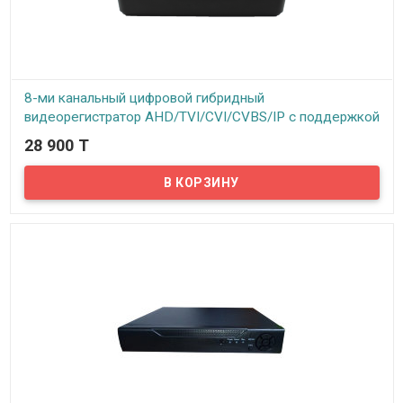
8-ми канальный цифровой гибридный
видеорегистратор AHD/TVI/CVI/CVBS/IP с поддержкой
1 HDD до 8Tb, модель VHVR-6708 (rev 1.0 1HDD)
28 900 T
В наличии
Предлагаем вашему вниманию 8-ми канальный гибридный
видеорегистратор VeSta VHVR-6708. Данный видеорегистратор
может работать как с аналоговыми, так и с AHD и с IP камерами.
Так же данная модель поддерживает мультирежимность
AHD/TVI/CVI/CVBS/IP в любых комбинациях. Все стандартные
функции, такие как запись по расписанию, по тревоге, на
движение и непрерывная запись имеются. Просмотр архива
записей возможен по дате, времени, событиям.
Видеорегистратор поддерживает технологию P2P – то есть
можно подключить регистратор к интернету и просматривать
камеры видеонаблюдения с любого мобильного устройства в
реальном времени.