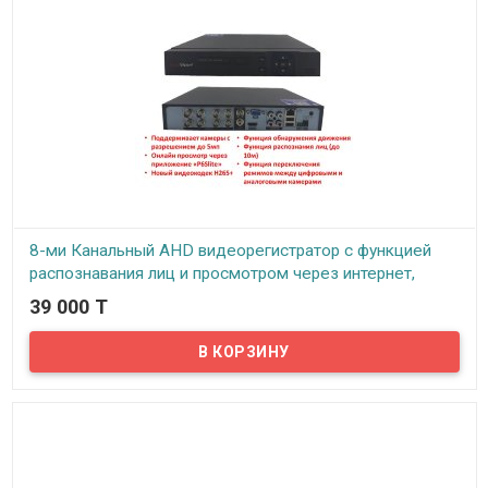
8-ми Канальный AHD видеорегистратор с функцией
распознавания лиц и просмотром через интернет,
MackVision MV-6008-5M (до 5 мегапикселей)
39 000 T
В наличии
Представляем надежный видеорегистратор для камер
видеонаблюдения. Регистратор имеет 8 BNC входных канала, что
позволяет подключить до восьми камер видеонаблюдения
одновременно. Поддерживаются камеры с разрешением до 5мп.