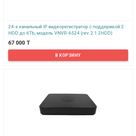
24-х канальный IP видеорегистратор с поддержкой 2
HDD до 6Tb, модель VNVR-6524 (rev. 2.1 2HDD)
67 000 T
В наличии
Предлагаем вашему вниманию 24-х канальный IP
видеорегистратор VeSta VNVR-6524. Данный IP видеорегистратор
предназначен для работы с IP камерами с разрешением до 5МП
(2592х1944px). Все стандартные функции, такие как запись по
расписанию, на движение и непрерывная запись имеются.
Просмотр архива записей возможен по дате, времени,
событиям. Видеорегистратор поддерживает технологию P2P – то
есть можно подключить регистратор к интернету и
просматривать камеры видеонаблюдения с любого мобильного
устройства в реальном времени.