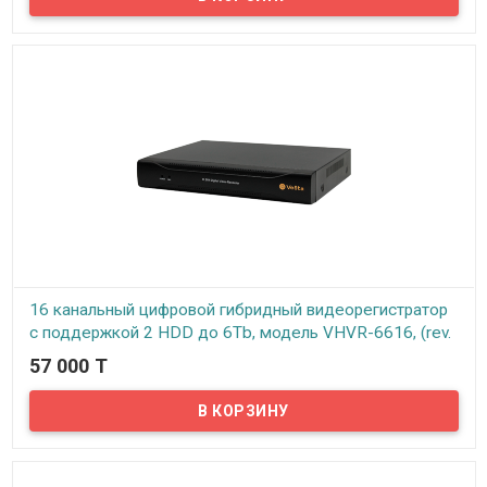
Предлагаем вашему вниманию 16 канальный гибридный
видеорегистратор VeSta VHVR-6616. Данный видеорегистратор
может работать как с аналоговыми, так и с AHD и с IP камерами.
Все стандартные функции, такие как запись по расписанию, по
тревоге, на движение и непрерывная запись, передача звука по
сети имеются. Наличие WEB-интерфейса. Мультирежимность:
AHD/TVI/CVI/CVBS в любых комбинациях. Просмотр архива
записей возможен по дате, времени, событиям.
Видеорегистратор поддерживает технологию P2P – то есть
можно подключить регистратор к интернету и просматривать
камеры видеонаблюдения с любого мобильного устройства в
реальном времени.
16 канальный цифровой гибридный видеорегистратор
с поддержкой 2 HDD до 6Tb, модель VHVR-6616, (rev.
1.0 2HDD)
57 000 T
В наличии
Предлагаем вашему вниманию 16 канальный гибридный
видеорегистратор VeSta VHVR-6616. Данный видеорегистратор
может работать как с аналоговыми, так и с AHD и с IP камерами.
Все стандартные функции, такие как запись по расписанию, по
тревоге, на движение и непрерывная запись, передача звука по