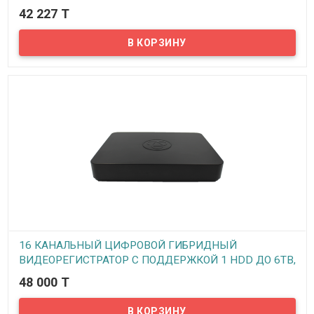
2 HDD до 8Tb, модель VHVR-6708 (rev 1.0 2HDD)
42 227 T
В наличии
Предлагаем вашему вниманию 8-ми канальный гибридный
видеорегистратор VeSta VHVR-6708. Данный видеорегистратор
может работать как с аналоговыми, так и с AHD и с IP камерами.
Так же данная модель поддерживает мультирежимность
AHD/TVI/CVI/CVBS в любых комбинациях. Все стандартные
функции, такие как запись по расписанию, по тревоге, на
движение и непрерывная запись имеются. Просмотр архива
записей возможен по дате, времени, событиям.
Видеорегистратор поддерживает технологию P2P – то есть
можно подключить регистратор к интернету и просматривать
камеры видеонаблюдения с любого мобильного устройства в
реальном времени.
16 КАНАЛЬНЫЙ ЦИФРОВОЙ ГИБРИДНЫЙ
ВИДЕОРЕГИСТРАТОР С ПОДДЕРЖКОЙ 1 HDD ДО 6TB,
МОДЕЛЬ VHVR-6616, (REV. 1.0 1HDD)
48 000 T
В наличии