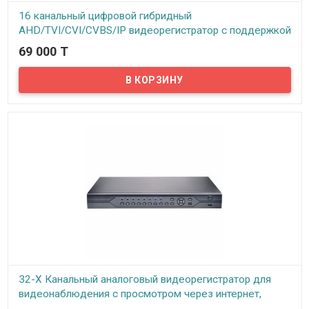
16 канальный цифровой гибридный
AHD/TVI/CVI/CVBS/IP видеорегистратор с поддержкой
1 HDD до 8TB, модель VHVR-6716, (REV. 1.1 1HDD)
69 000 T
В наличии
Предлагаем вашему вниманию 16-ти канальный гибридный
видеорегистратор VeSta VHVR-6716. Данный видеорегистратор
может работать как с аналоговыми, так и с AHD и с IP камерами.
Видеорегистратор поддерживает режимы AHD/TVI/CVI/CVBS в
любых комбинациях. Все стандартные функции, такие как запись
по расписанию, по тревоге, на движение и непрерывная запись
имеются. Просмотр архива записей возможен по дате, времени,
событиям. Видеорегистратор поддерживает технологию P2P – то
есть можно подключить регистратор к интернету и
просматривать камеры видеонаблюдения с любого мобильного
устройства в реальном времени.
32-Х Канальный аналоговый видеорегистратор для
видеонаблюдения с просмотром через интернет,
ID1232H-DVR