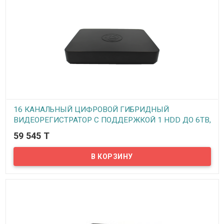
сети имеются. Наличие WEB-интерфейса. Мультирежимность:
AHD/TVI/CVI/CVBS в любых комбинациях. Просмотр архива
записей возможен по дате, времени, событиям.
Видеорегистратор поддерживает технологию P2P – то есть
можно подключить регистратор к интернету и просматривать
камеры видеонаблюдения с любого мобильного устройства в
реальном времени.
16 КАНАЛЬНЫЙ ЦИФРОВОЙ ГИБРИДНЫЙ
ВИДЕОРЕГИСТРАТОР С ПОДДЕРЖКОЙ 1 HDD ДО 6TB,
МОДЕЛЬ VHVR-6416, (REV. 1.1 1HDD)
59 545 T
В наличии
Предлагаем вашему вниманию 16 канальный гибридный
видеорегистратор VeSta VHVR-6416. Данный видеорегистратор
может работать как с аналоговыми, так и с AHD и с IP камерами.
Все стандартные функции, такие как запись по расписанию, по
тревоге, на движение и непрерывная запись, передача звука по
сети имеются. Наличие WEB-интерфейса. Режимы работы:
AHD/DVR/HVR/NVR. Просмотр архива записей возможен по дате,
времени, событиям. Видеорегистратор поддерживает
технологию P2P – то есть можно подключить регистратор к
интернету и просматривать камеры видеонаблюдения с любого