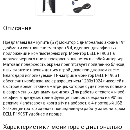
Описание
Предлагаем вам купить (БУ) монитор с диагональю экрана 19"
дюймов и соотношением сторон 5:4, идеален для офисных
приложений и компьютерных игр. Монитор DELL P190ST в
корпусе черного цвета прекрасно впишется в любой интерьер.
Матовая поверхность экрана препятствует появлению бликов,
и вы сможете наслаждаться игрой даже при дневном свете.
Благодаря используемой TN-матрице монитор DELL P190ST
обеспечит изображение с разрешением 1280x1024 пикселей и
быстрое время отклика матрицы, которое будет очень полезно
в современных динамичных играх. Для работы с текстом и веб-
серфинга предусмотрена функция поворота экрана на 90° из
режима «landscape» в «portrait» и наоборот, а 4-портовый USB
2.0 концентратор сделает повседневную работу за монитором
DELL P190ST удобнее и проще.
Характеристики монитора с диагональю