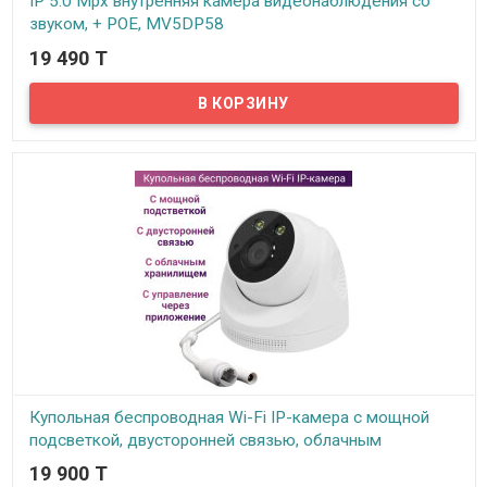
IP 5.0 Mpx внутренняя камера видеонаблюдения со
звуком, + POE, MV5DP58
19 490 T
В наличии
Предлагаем внутренние IP 5.0 Mpx камеры видеонаблюдения от
MackVision. Для создания этих камер использовались
передовые технологии проектирования и сенсор нового
поколения с высокой чувствительностью. Высокое разрешение,
низкий уровень искажений и шума.
Купольная беспроводная Wi-Fi IP-камера с мощной
подсветкой, двусторонней связью, облачным
хранилищем, модель AJ-54
19 900 T