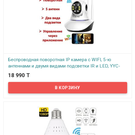
Беспроводная поворотная IP камера с WIFI, 5-ю
антеннами и двумя видами подсветки IR и LED, YYC-
XF2+5
18 990 T
В наличии
Представляемая IP камера имеет пластиковый корпус с
поворотным механизмом, что позволяет поворачивать камеру
на 355 градусов по горизонтали и на 120 градусов по вертикали.
Камеру можно просто ставить на ровную поверхность или
можно крепить к потолку (в комплекте имеется кронштейн).