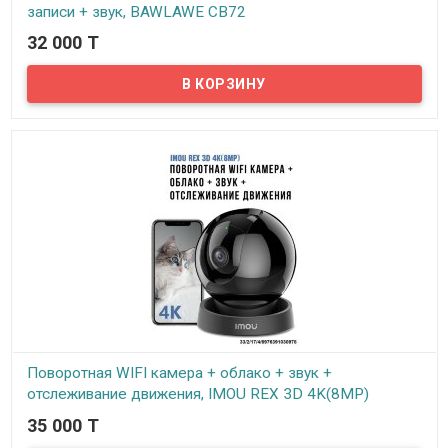
записи + звук, BAWLAWE CB72
32 000 T
В наличии
Поскольку камеры приобретают все большую популярность у
каждого из нас, беспроводные Wi-Fi камеры постоянно
обновляются и совершенствуются. И сегодня мы хотели бы
представить вам новый продукт – Wi-Fi мини-камера BAWLAWE
CB72 с встроенным аккумулятором и возможностью работы до
25-30 часов!
Поворотная WIFI камера + облако + звук +
отслеживание движения, IMOU REX 3D 4K(8MP)
35 000 T
В наличии