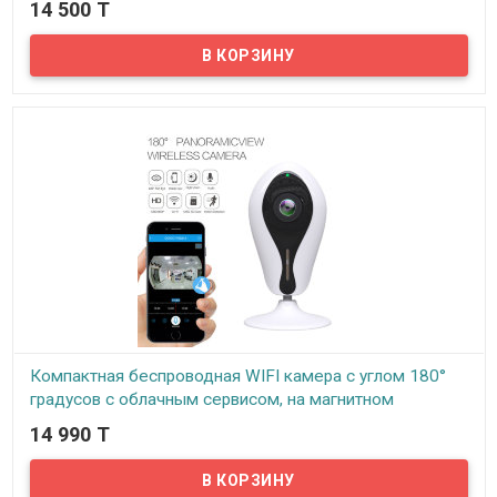
14 500 T
В наличии
Предлагаем купольные вариофокальные IP 2.0 Mpx камеры
видеонаблюдения VeSta от российского производителя ООО
АВМ (г. Новосибирск). Слоган бренда VeSta «Качество выше
цены» говорит сам за себя.
Компактная беспроводная WIFI камера с углом 180°
градусов с облачным сервисом, на магнитном
держателе, EC12-G6
14 990 T
В наличии