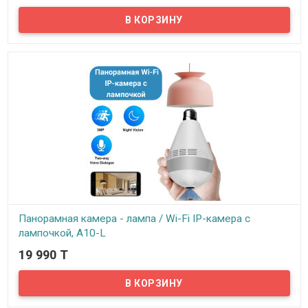
В наличии
Предлагаем купольную беспроводную Wi-Fi IP-камеру с мощной
подсветкой, двусторонней связью, с возможностью
подключения облачного хранилища.
Панорамная камера - лампа / Wi-Fi IP-камера с
лампочкой, A10-L
19 990 T
В наличии
Предлагаем новинку! Камера в виде лампы, которую легко и
просто установить в стандартный цоколь Е27 вместо обычной
лампочки. Она может выполнять как функцию источника
освещения, так и панорамной камеры с углом обзора 360°