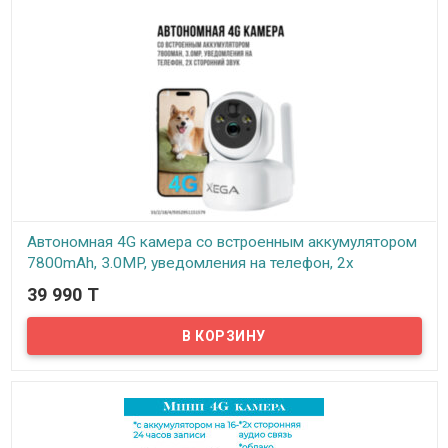
Автономная 4G камера со встроенным аккумулятором
7800mAh, 3.0MP, уведомления на телефон, 2х
сторонний звук, Xega XG-10-4G
39 990 T
В наличии
Предлагаем автономные 4G камеры для помещений со
встроенным аккумулятором емкостью 7800 мАч. Благодаря
низкому энергопотреблению и интеллектуальной функции
энергосбережения, камера может длительное время находиться
в режиме ожидания (до 6 месяцев при идеальных условиях).