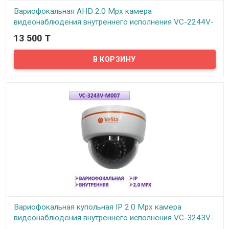
Вариофокальная AHD 2.0 Mpx камера
видеонаблюдения внутреннего исполнения VC-2244V-
M007
13 500 T
В наличии
Предлагаем AHD 2.0 Mpx камеры видеонаблюдения VeSta от
российского производителя ООО АВМ (г. Новосибирск). Слоган
бренда VeSta «Качество выше цены» говорит сам за себя.
Вариофокальная купольная IP 2.0 Mpx камера
видеонаблюдения внутреннего исполнения VC-3243V-
M007