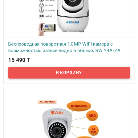
и наблюдать за ним со смартфона или планшета из других
комнат. Беспроводная IP камера выполнена в пластиковом
корпусе, имеет небольшие размеры, и все необходимые
компоненты для быстрой установки. В комплекте с камерой
идет блок питания, кронштейн-держатель, WIFI антенна, набор
крепежных шурупов и инструкция для пользователя....
Беспроводная поворотная 1.0MP WIFI камера с
возможностью записи видео в облако, BW Y4A-ZA
15 490 T
В наличии
Представляем вам беспроводную поворотную 1.0MP WIFI камеру
с возможностью записи видео в облако, BW Y4A-ZA. Данная
камера снимает видео с разрешением 1.0 MP (720P). Может
снимать в ночное время в неплохом качестве благодаря ночной
подсветкой с эффективной дальностью 10м. Угол обзора в 110
градусов и поворотный механизм позволяют обхватывать
достаточную зону комнаты для комфортного наблюдения.