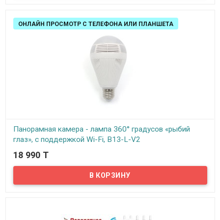
ОНЛАЙН ПРОСМОТР С ТЕЛЕФОНА ИЛИ ПЛАНШЕТА
​Панорамная камера - лампа 360° градусов «рыбий
глаз», с поддержкой Wi-Fi, B13-L-V2​
18 990 T
В наличии
Предлагаем новинку! Камера в виде лампы, которую легко и
просто установить в стандартный цоколь Е27 вместо обычной
лампочки. Она может выполнять как функцию источника
освещения, так и панорамной камеры с углом обзора 360°
градусов, питание осуществляется от сети 220V, не требует
дополнительных блоков питания...