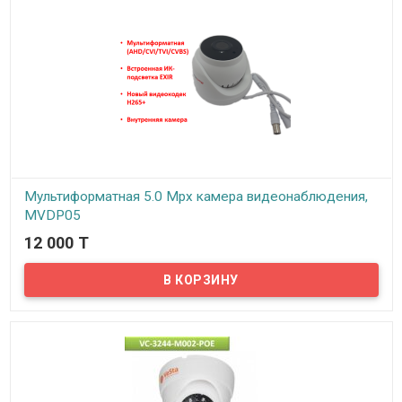
Мультиформатная 5.0 Mpx камера видеонаблюдения,
MVDP05
12 000 T
В наличии
Предлагаем внутренние мультиформатные AHD/CVI/TVI/CVBS 5.0
Mpx камеры видеонаблюдения от MackVision. Для создания этих
камер использовались передовые технологии проектирования и
сенсор нового поколения с высокой чувствительностью.
Высокое разрешение, низкий уровень искажений и шума.