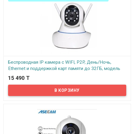
комнаты или офиса без слепых зон, в отличии от простых камер
видеонаблюдения. Такая камера способна заменить как
минимум две обычные камеры.
Беспроводная IP камера с WIFI, P2P, День/Ночь,
Ethernet и поддержкой карт памяти до 32ГБ, модель
IPC-T8610-Q2
15 490 T
В наличии
Предлагаем купить беспроводную IP камеру внутреннего
исполнения (ip камера для помещений), с поворотным
механизмом, с возможностью приема и передачи звука, с
поддержкой технологии P2P, модель Ipc-t8610-q2. Цветная
картинка с разрешением 720p делает данную ip камеру вполне
приемлемой для использования в качестве камеры наблюдения
в небольших помещениях, офисах, квартирах, дачах и других
объектах, где радиус наблюдения вокруг камеры составляет не
больше 30 метров. Еще одним возможным применением данной
камеры стала возможность ее применения в качестве
видеоняни. Вы можете установить данную камеру возле малыша