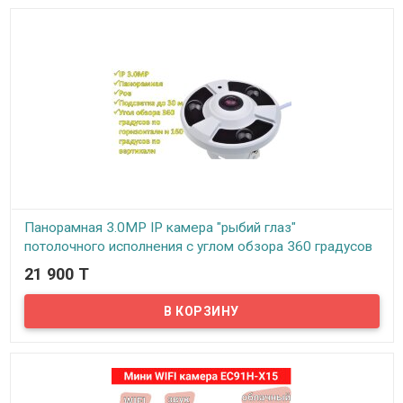
градусов, питание осуществляется от сети 220V, не требует
дополнительных блоков питания.
Панорамная 3.0MP IP камера "рыбий глаз"
потолочного исполнения с углом обзора 360 градусов
по горизонтали и 160 градусов по вертикали, IP-
21 900 T
3050POE
В наличии
Представляем Вам панорамную 3.0MP IP камеру "рыбий глаз"
потолочного исполнения с углом обзора 360 градусов по
горизонтали и 160 градусов по вертикали, IP-3050POE.