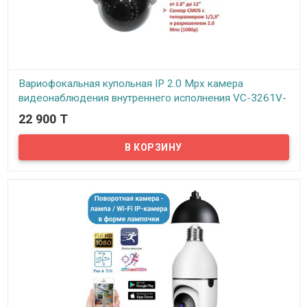
Вариофокальная купольная IP 2.0 Mpx камера
видеонаблюдения внутреннего исполнения VC-3261V-
M007-POE
22 900 T
В наличии
Предлагаем купольные вариофокальные IP 2.0 Mpx камеры
видеонаблюдения VeSta от российского производителя ООО
АВМ (г. Новосибирск). Слоган бренда VeSta «Качество выше
цены» говорит сам за себя.