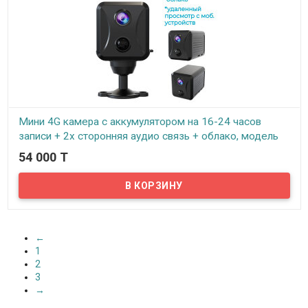
Мини 4G камера с аккумулятором на 16-24 часов
записи + 2х сторонняя аудио связь + облако, модель
T31
54 000 T
В наличии
Предлагаем мини 4G камеры с аккумулятором на 16-24 часов
записи + 2х сторонняя аудио связь + облако, модель T31!
Работает камера посредством встроенного 4G модуля, который
передает видео онлайн на любые мобильные устройства.
←
1
2
3
→