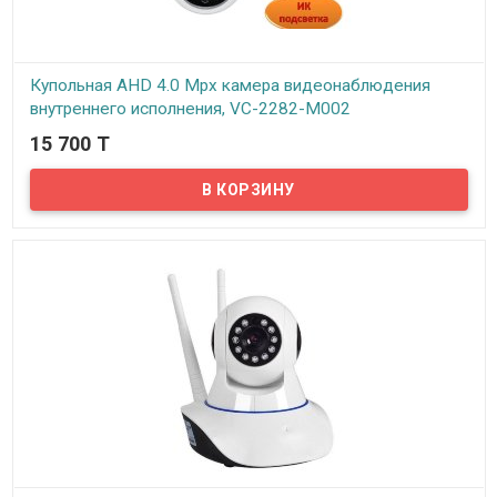
Купольная AHD 4.0 Mpx камера видеонаблюдения
внутреннего исполнения, VC-2282-M002
15 700 T
В наличии
Предлагаем AHD камеры видеонаблюдения VeSta от
российского производителя ООО «ПротонТехнолоджи» (г.
Новосибирск). Слоган бренда VeSta «Качество выше цены»
говорит сам за себя.