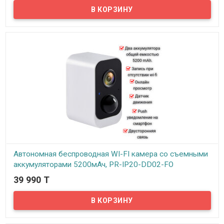
Предлагаем беспроводную поворотную WIFI камеру IMOU REX 3D
4K(8MP) с 8-крантым цифровым зумом, с возможностью
подключения облачного хранилища и многое другое!...
Автономная беспроводная WI-FI камера со съемными
аккумуляторами 5200мАч, PR-IP20-DD02-FO
39 990 T
В наличии
Предлагаем беспроводные уличные WI-FI камеры. Камера
оснащена двумя съемными Li-ионными аккумуляторами общей
емкостью 5200 mAh.