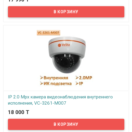
В наличии
Предлагаем новинку! Fish-Eye камеры – это камеры с углом
обзора 360°, также их называют «рыбий глаз». Такие камеры
крепятся к потолку, что позволяет видеть все помещение без
«мертвых зон». Камеры кругового обзора или, как их еще
называют, панорамные камеры устанавливают на объектах,
которые нужно наблюдать от центра. Панорамная Wi-Fi камера –
это уникальное решение в сфере видеонаблюдения, т.к.
фактически одно компактное устройство способно заменить
собой несколько камер. Отличительной особенностью
панорамных камер является их компактный размер и простота
монтажа...
IP 2.0 Mpx камера видеонаблюдения внутреннего
исполнения, VC-3261-M007
18 000 T
В наличии
Предлагаем IP 2.0 Mpx камеры видеонаблюдения VeSta от
российского производителя ООО АВМ (г. Новосибирск). Слоган
бренда VeSta «Качество выше цены» говорит сам за себя.