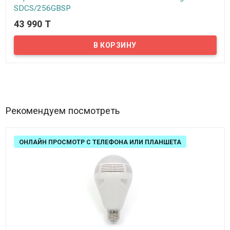
SDCS/256GBSP
43 990 T
В наличии
Предлагаем купить карту памяти формата Micro SD, 10 класса
объемом 256 Гб. Данная карта памяти соответствует стандарту
UHS-I Speed Class 1 (U1), минимальная скорость записи которого
составляет 10 МБ/с. Обозначение “class 10” сообщает
потенциальным владельцам о том, что если конечное
устройство не поддерживает спецификацию UHS-I, то карта
памяти будет работать согласно десятому классу скоростных
характеристик
Рекомендуем посмотреть
ОНЛАЙН ПРОСМОТР С ТЕЛЕФОНА ИЛИ ПЛАНШЕТА