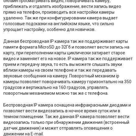
онлайн просматривать видео, поворачивать камеру,
приближать и отдалять изображение, вести запись видео
прямо на телефон, производить все настройки камеры
удаленно. Так же при конфигурировании камера выдает
голосовые подсказки на английском языке, что сильно
упрощает настройку, особенно для новичков.
Данная беспроводная IP камера так же поддерживает карты
памяти формата MicroSD до 32Гб и позволяет вести запись на
карту, при переполнении карты циклически затирает старое
видео и заменяет его на новое. IP камера так же поддерживает
прием и передачу звука, то есть вы можете слышать звуки
вблизи камеры на своем телефоне и так же передавать
звуковые сообщения на камеру. Поворотный механизм ip
камеры позволяет поворачивать камеру горизонтально на 350
градусов и вертикально на 160 градусов, управлять
поворотным механизмом можно так же с телефона.
Беспроводная IP камера оснащена инфракрасными диодами и
позволяет вести видеозапись в ночное время суток или в
темном помещении. Так же данная IP камера позволяет вести
видеозапись только при обнаружении движения (встроенный
датчик движения) и может отправлять оповещения о
движении на E-mail.