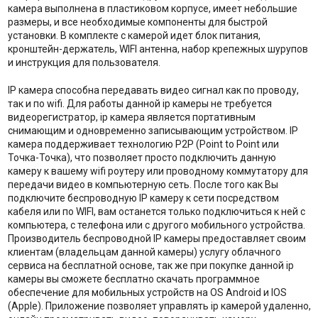
камера выполнена в пластиковом корпусе, имеет небольшие
размеры, и все необходимые компоненты для быстрой
установки. В комплекте с камерой идет блок питания,
кронштейн-держатель, WIFI антенна, набор крепежных шурупов
и инструкция для пользователя.
IP камера способна передавать видео сигнал как по проводу,
так и по wifi. Для работы данной ip камеры не требуется
видеорегистратор, ip камера является портативным
снимающим и одновременно записывающим устройством. IP
камера поддерживает технологию P2P (Point to Point или
Точка-Точка), что позволяет просто подключить данную
камеру к вашему wifi роутеру или проводному коммутатору для
передачи видео в компьютерную сеть. После того как Вы
подключите беспроводную IP камеру к сети посредством
кабеля или по WIFI, вам останется только подключиться к ней с
компьютера, с телефона или с другого мобильного устройства.
Производитель беспроводной IP камеры предоставляет своим
клиентам (владельцам данной камеры) услугу облачного
сервиса на бесплатной основе, так же при покупке данной ip
камеры вы сможете бесплатно скачать программное
обеспечение для мобильных устройств на OS Android и IOS
(Apple). Приложение позволяет управлять ip камерой удаленно,