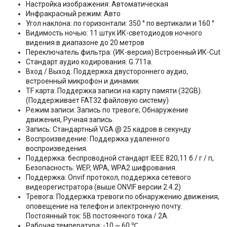
Настройка изображения: Автоматическая
Инфракрасный режим: Авто
Угол наклона: по горизонтали: 350 ° по вертикали и 160 °
Видимость ночью: 11 штук ИК-светодиодов ночного
видения в диапазоне до 20 метров
Переключатель фильтра: (ИК-версия) Встроенный ИК-Cut
Стандарт аудио кодирования: G.711a.
Вход / Выход: Поддержка двустороннего аудио,
встроенный микрофон и динамик
TF карта: Поддержка записи на карту памяти (32GB).
(Поддерживает FAT32 файловую систему)
Режим записи: Запись по тревоге; Обнаружение
движения, Ручная запись.
Запись: Стандартный VGA @ 25 кадров в секунду
Воспроизведение: Поддержка удаленного
воспроизведения.
Поддержка: беспроводной стандарт IEEE 820,11 б / г / п,
Безопасность: WEP, WPA, WPA2 шифрования.
Поддержка: Onvif протокол, поддержка сетевого
видеорегистратора (выше ONVIF версии 2.4.2)
Тревога: Поддержка тревоги по обнаружению движения,
оповещение на телефон и электронную почту.
Постоянный ток: 5В постоянного тока / 2A.
Рабочая температура: -10 ~ 60 ℃