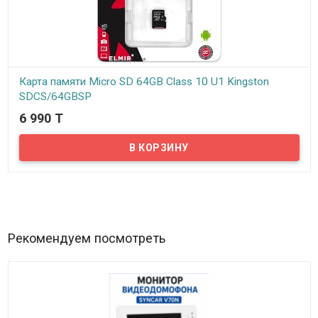
Карта памяти Micro SD 64GB Class 10 U1 Kingston
SDCS/64GBSP
6 990 T
В наличии
Предлагаем купить карту памяти формата Micro SD, 10 класса
объемом 64 Гб. Данная карта памяти соответствует стандарту
UHS-I Speed Class 1 (U1), минимальная скорость записи которого
составляет 10 МБ/с. Обозначение “class 10” сообщает
потенциальным владельцам о том, что если конечное
устройство не поддерживает спецификацию UHS-I, то карта
памяти будет работать согласно десятому классу скоростных
характеристик.
Рекомендуем посмотреть