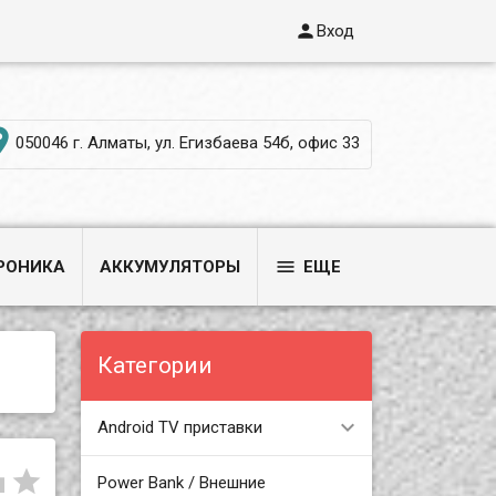

Вход

050046 г. Алматы, ул. Егизбаева 54б, офис 33

РОНИКА
АККУМУЛЯТОРЫ
ЕЩЕ
Категории
Android TV приставки


Power Bank / Внешние