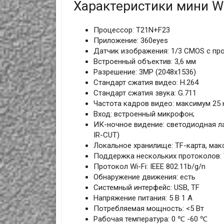
Характеристики мини W
Процессор: T21N+F23
Приложение: 360eyes
Датчик изображения: 1/3 CMOS с пр
Встроенный объектив: 3,6 мм
Разрешение: 3МР (2048x1536)
Стандарт сжатия видео: H.264
Стандарт сжатия звука: G.711
Частота кадров видео: максимум 25 
Вход: встроенный микрофон;
ИК-ночное видение: светодиодная л
IR-CUT)
Локальное хранилище: TF-карта, ма
Поддержка нескольких протоколов: TC
Протокол Wi-Fi: IEEE 802.11b/g/n
Обнаружение движения: есть
Системный интерфейс: USB, TF
Напряжение питания: 5 В 1 А
Потребляемая мощность: <5 Вт
Рабочая температура: 0 ℃ -60 ℃