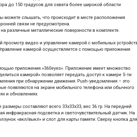
ора до 150 градусов для охвата более широкой области
ы можете слышать, что происходит в месте расположения
ронней связи не предусмотрена.
на различные металлические поверхности в комплекте.
й просмотр видео и управление камерой с мобильных устройст
S. Управление камерой осуществляется с помощью приложения
мощью приложения «360eyes». Приложение имеет множество
делиться камерой» позволяет передать доступ к камере 5-ти
мления при обнаружении движения. Push-уведомления – это
ые появляются на экране мобильного телефона или обычного
х и обновлениях.
 размеры составляют всего 33х33х33, вес 36 гр. На передней
ая инфракрасная подсветка и светочувствительный датчик. На
лзунок «вкл/выкл» и слот для карты памяти. Сверху кнопка дл