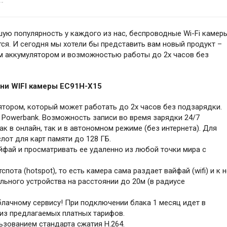
ую популярность у каждого из нас, беспроводные Wi-Fi камер
я. И сегодня мы хотели бы представить вам новый продукт –
ым аккумулятором и возможностью работы до 2х часов без
ни WIFI камеры EC91H-X15
тором, который может работать до 2х часов без подзарядки.
 Powerbank. Возможность записи во время зарядки 24/7
к в онлайн, так и в автономном режиме (без интернета). Для
от для карт памяти до 128 ГБ.
фай и просматривать ее удаленно из любой точки мира с
ота (hotspot), то есть камера сама раздает вайфай (wifi) и к 
ьного устройства на расстоянии до 20м (в радиусе
лачному сервису! При подключении блака 1 месяц идет в
из предлагаемых платных тарифов.
ьзованием стандарта сжатия H.264.