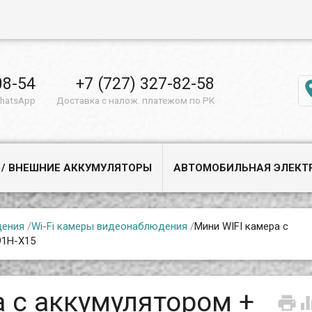
08-54
+7 (727) 327-82-58
WhatsApp
Доставка с налож. платежом по РК
 / ВНЕШНИЕ АККУМУЛЯТОРЫ
АВТОМОБИЛЬНАЯ ЭЛЕКТ
дения
/
Wi-Fi камеры видеонаблюдения
/
Мини WIFI камера с
91H-X15
а с аккумулятором +
