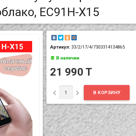
 облако, EC91H-X15
Артикул:
33/2/17/4/7303314134865
В наличии
21 990 T

