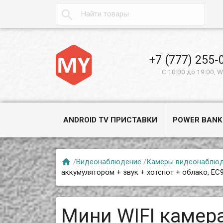

+7 (777) 255-
С 10:00 до 19:00, 
ANDROID TV ПРИСТАВКИ
POWER BANK

/
Видеонаблюдение
/
Камеры видеонаблю
аккумулятором + звук + хотспот + облако, EC
Мини WIFI камер