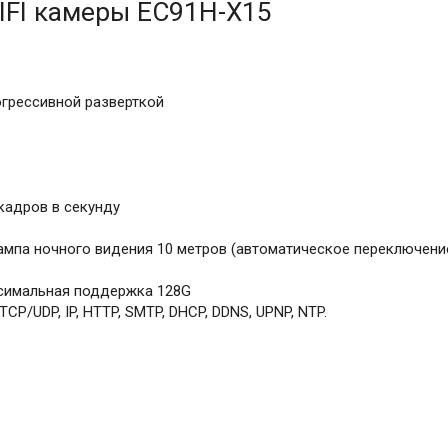
IFI камеры EC91H-X15
огрессивной разверткой
кадров в секунду
ампа ночного видения 10 метров (автоматическое переключени
ксимальная поддержка 128G
P/UDP, IP, HTTP, SMTP, DHCP, DDNS, UPNP, NTP.