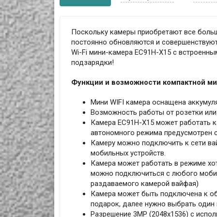
Поскольку камеры приобретают все больш
постоянно обновляются и совершенствуютс
Wi-Fi мини-камера EC91H-X15 с встроенн
подзарядки!
Функции и возможности компактной ми
Мини WIFI камера оснащена аккумуля
Возможность работы от розетки или
Камера EC91H-X15 может работать ка
автономного режима предусмотрен сл
Камеру можно подключить к сети вай
мобильных устройств.
Камера может работать в режиме хотсп
можно подключиться с любого мобил
раздаваемого камерой вайфая)
Камера может быть подключена к об
подарок, далее нужно выбрать один 
Разрешение 3МР (2048x1536) с испол