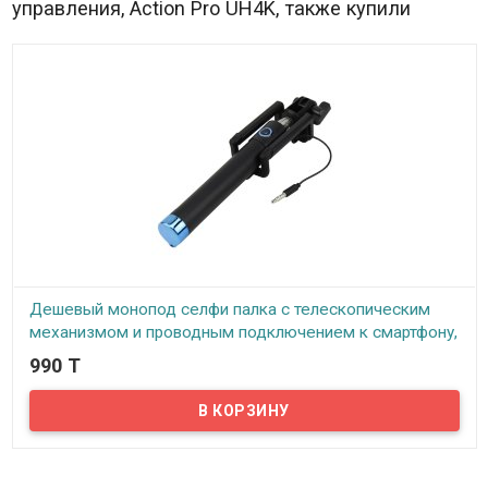
управления, Action Pro UH4K, также купили
Дешевый монопод селфи палка с телескопическим
механизмом и проводным подключением к смартфону,
ID780
990 T
В наличии
Задались вопросом – где купить дешевый, и в тоже время,
стильный монопод - (селфи – паклку), с телескопическим
механизмом. Тогда вы попали по адресу. Этот компактный и
супер легкий монопод, не оставит вас равнодушным, и станет
вашим неотъемлемым спутником в мире фото и видео съемки....