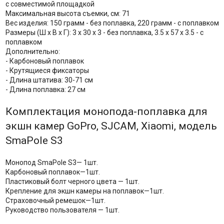
с совместимой площадкой
Максимальная высота съемки, см: 71
Вес изделия: 150 грамм - без поплавка, 220 грамм - с поплавком
Размеры (Ш х В х Г): 3 x 30 x 3 - без поплавка, 3.5 х 57 х 3.5 - с
поплавком
Дополнительно:
- Карбоновый поплавок
- Крутящиеся фиксаторы
- Длина штатива: 30-71 см
- Длина поплавка: 27 см
Комплектация монопода-поплавка для
экшн камер GoPro, SJCAM, Xiaomi, модель
SmaPole S3
Монопод SmaPole S3— 1шт.
Карбоновый поплавок—1шт.
Пластиковый болт черного цвета — 1шт.
Крепление для экшн камеры на поплавок—1шт.
Страховочный ремешок—1шт.
Руководство пользователя — 1шт.