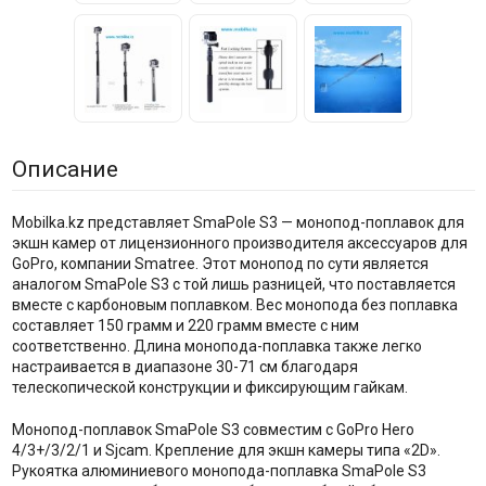
Описание
Mobilka.kz представляет SmaPole S3 — монопод-поплавок для
экшн камер от лицензионного производителя аксессуаров для
GoPro, компании Smatree. Этот монопод по сути является
аналогом SmaPole S3 с той лишь разницей, что поставляется
вместе с карбоновым поплавком. Вес монопода без поплавка
составляет 150 грамм и 220 грамм вместе с ним
соответственно. Длина монопода-поплавка также легко
настраивается в диапазоне 30-71 см благодаря
телескопической конструкции и фиксирующим гайкам.
Монопод-поплавок SmaPole S3 совместим с GoPro Hero
4/3+/3/2/1 и Sjcam. Крепление для экшн камеры типа «2D».
Рукоятка алюминиевого монопода-поплавка SmaPole S3