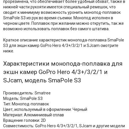
прорезинена, что обеспечивает более удобный обхват, также в
нижней части рукояти имеется специальный ремешок, что
сводит к минимуму возможность уронить монопод-поплавок
SmaPole S3 из рук во время съемки. Монопод исполнен в
черном цвете. Поплавок при желании можно открутить, так же
возможно использовать поплавок без самого штатива.
Краткое описание характеристик монопода-поплавка SmaPole
S3 для экшн камер GoPro Hero 4/3+/3/2/1 и SJcam смотрите
ниже.
Характеристики монопода-поплавка для
экшн камер GoPro Hero 4/3+/3/2/1 и
SJcam, модель SmaPole S3
Производитель: Smatree
Модель: SmaPole S3
Тип: Монопод-поплавок
Цвет, используемый в оформлении: Черный
Материал: Алюминиевый сплав
Вращение головки: 2D
Совместимость: GoPro Hero 4/3+/3/2/1, SJcam и другие модели