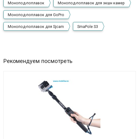
Монопод-поплавок
Монопод-поплавок для экшн камер
Монопод-поплавок для GoPro
Монопод-поплавок для Sjcam
SmaPole S3
Рекомендуем посмотреть