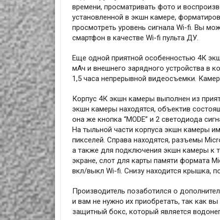
времени, просматривать фото и воспроизв
установленной в экшн камере, форматирова
просмотреть уровень сигнала Wi-fi. Вы мо
смартфон в качестве Wi-fi пульта ДУ.
Еще одной приятной особенностью 4К экш
мАч и внешнего зарядного устройства в ко
1,5 часа непрерывной видеосъемки. Камер
Корпус 4К экшн камеры выполнен из приятн
экшн камеры находятся, объектив состоящи
она же кнопка “MODE” и 2 светодиода сиг
На тыльной части корпуса экшн камеры и
пикселей. Справа находятся, разъемы Mic
а также для подключения экшн камеры к 
экране, слот для карты памяти формата M
вкл/выкл Wi-fi. Снизу находится крышка, 
Производитель позаботился о дополнител
и вам не нужно их приобретать, так как вы
защитный бокс, который является водоне