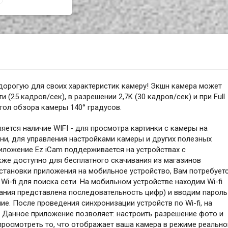
орогую для своих характеристик камеру! Экшн камера может
 (25 кадров/сек), в разрешении 2,7K (30 кадров/сек) и при Full
Угол обзора камеры 140° градусов.
тся наличие WIFI - для просмотра картинки с камеры на
ни, для управления настройками камеры и других полезных
иложение Ez iCam поддерживается на устройствах с
акже доступно для бесплатного скачивания из магазинов
установки приложения на мобильное устройство, Вам потребует
Wi-fi для поиска сети. На мобильном устройстве находим Wi-fi
вания представлена последовательность цифр) и вводим пароль
е. После проведения синхронизации устройств по Wi-fi, на
 Данное приложение позволяет: настроить разрешение фото и
 просмотреть то, что отображает ваша камера в режиме реально