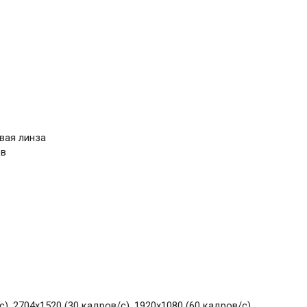
вая линза
ов
), 2704x1520 (30 кадров/с), 1920x1080 (60 кадров/с)