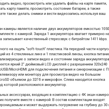
одить видео, просмотреть или удалить файлы на карте памяти,
ть карту памяти, просмотреть состояние батареи, а также
жете также делать снимки и вести видеозапись используя ваш
н камеры является наличие двух аккумуляторов емкостью 105
мплекте с камерой. Заряда 1 аккумулятора хватает примерно н
а записывает качественный стереозвук с битрейтом 1411 kbps.
ого на ощупь “soft-touch” пластика. На передней части корпус
й из 4 стеклянных линз и 1 пластиковой линзы, кнопка питани
нализирующие о записи видео и состоянии заряда аккумулятора
меется яркий 2" дюймовый LCD дисплей с разрешением 320х240
roUSB/MicroHDMI для подключения питания и синхронизации с П
телевизору или монитору для просмотра видео на большом
icroSD объемом до 32Гб и микрофон. Слева находится кнопка
под которой расположился аккумулятор.
ьных аксессуарах, входящих в комплектацию с 4К экшн камеро
 их получите вместе с камерой. В состав комплектации входят:
проницаемым и может выдержать погружение на глубину до 30 