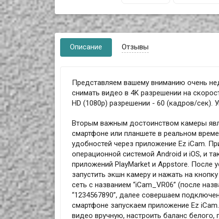
Описание
Отзывы
Представляем вашему вниманию очень нед
снимать видео в 4K разрешении на скорости
HD (1080p) разрешении - 60 (кадров/сек). 
Вторым важным достоинством камеры являе
смартфоне или планшете в реальном време
удобностей через приложение Ez iCam. Пр
операционной системой Android и iOS, и т
приложений PlayMarket и Appstore. После 
запустить экшн камеру и нажать на кнопку 
сеть с названием “iCam_VR06” (после наз
“1234567890”, далее совершаем подключени
смартфоне запускаем приложение Ez iCam.
видео вручную, настроить баланс белого,