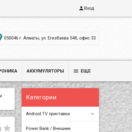

Вход

050046 г. Алматы, ул. Егизбаева 54б, офис 33

РОНИКА
АККУМУЛЯТОРЫ
ЕЩЕ
м
Категории
Android TV приставки


Power Bank / Внешние