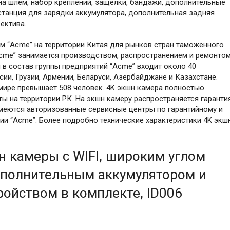
 на шлем, набор креплений, защелки, бандажи, дополнительные
станция для зарядки аккумулятора, дополнительная задняя
ектива.
м “Acme” на территории Китая для рынков стран таможенного
cme” занимается производством, распространением и ремонто
 в состав группы предприятий “Acme” входит около 40
сии, Грузии, Армении, Беларуси, Азербайджане и Казахстане.
мире превышает 508 человек. 4K экшн камера полностью
ы на территории РК. На экшн камеру распространяется гаранти
имеются авторизованные сервисные центры по гарантийному и
и “Acme”. Более подробно технические характеристики 4K экш
н камеры c WIFI, широким углом
дополнительным аккумулятором и
ойством в комплекте, ID006