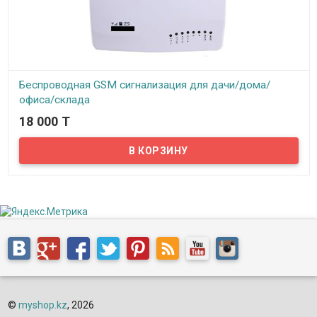
Беспроводная GSM сигнализация для дачи/дома/
офиса/склада
18 000 T
В наличии
Представляем вашему вниманию беспроводную GSM
сигнализацию для вашего дома/офиса/гаража/дачи или склада.
Принцип работы беспроводной GSM сигнализации прост. Если
срабатывает один из датчиков (датчик движения, датчик
открытия двери/окна или датчик дыма и т.д.), то сразу
включается громкая тревожная сирена, система начинает
дозвон и отправку смс уведомлений, по заранее
запрограммированным номерам телефонов и оповещает о
происшествии. Система позволяет запрограммировать и
сохранить до 6 телефонных номеров для дозвона и 3 номера
для смс уведомлений. GSM сигнализация поддерживает 4
проводных и 6 беспроводных охранных зон защиты.
©
myshop.kz
, 2026