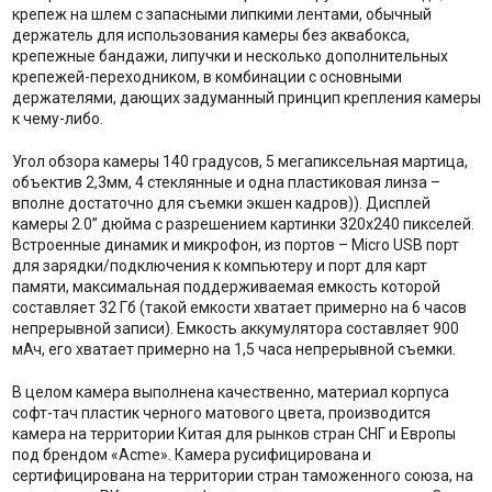
крепеж на шлем с запасными липкими лентами, обычный
держатель для использования камеры без аквабокса,
крепежные бандажи, липучки и несколько дополнительных
крепежей-переходником, в комбинации с основными
держателями, дающих задуманный принцип крепления камеры
к чему-либо.
Угол обзора камеры 140 градусов, 5 мегапиксельная мартица,
объектив 2,3мм, 4 стеклянные и одна пластиковая линза –
вполне достаточно для съемки экшен кадров)). Дисплей
камеры 2.0” дюйма с разрешением картинки 320х240 пикселей.
Встроенные динамик и микрофон, из портов – Micro USB порт
для зарядки/подключения к компьютеру и порт для карт
памяти, максимальная поддерживаемая емкость которой
составляет 32 Гб (такой емкости хватает примерно на 6 часов
непрерывной записи). Емкость аккумулятора составляет 900
мАч, его хватает примерно на 1,5 часа непрерывной съемки.
В целом камера выполнена качественно, материал корпуса
софт-тач пластик черного матового цвета, производится
камера на территории Китая для рынков стран СНГ и Европы
под брендом «Acme». Камера русифицирована и
сертифицирована на территории стран таможенного союза, на