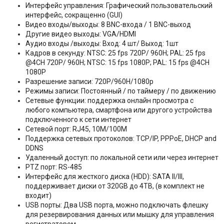
Интерфейс управления: Графический пользовательский
интерфейс, сокращенно (GUI)
Видео входы/выходы: 8 BNC-входа / 1 BNC-выход
Другие видео выходы: VGA/HDMI
Аудио входы /выходы: Вход: 4 шт/ Выход: 1шт
Кадров в секунду: NTSC: 25 fps 720P/ 960H; PAL: 25 fps
@4CH 720P/ 960H; NTSC: 15 fps 1080P; PAL: 15 fps @4CH
1080P
Разрешение записи: 720P/960H/1080p
Режимы записи: Постоянный / по таймеру / по движению
Сетевые функции: поддержка онлайн просмотра с
любого компьютера, смартфона или другого устройства
подключенного к сети интернет
Сетевой порт: RJ45, 10M/100M
Поддержка сетевых протоколов: TCP/IP, PPPoE, DHCP and
DDNS
Удаленный доступ: по локальной сети или через интернет
PTZ порт: RS-485
Интерфейс для жесткого диска (HDD): SATA II/III,
поддерживает диски от 320GB до 4TB, (в комплект не
входит)
USB порты: Два USB порта, можно подключать флешку
для резервирования данных или мышку для управления