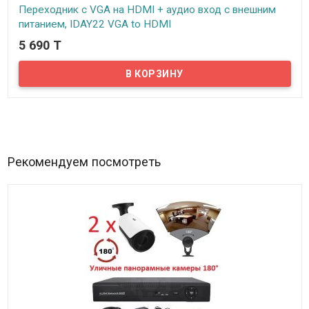
Переходник с VGA на HDMI + аудио вход с внешним
питанием, IDAY22 VGA to HDMI
5 690 T
В наличии
Предлагаем купить качественный переходник с VGA на HDMI.
Переходник отличается высоким качеством изготовления и
способен конвертировать изображения с аналогового разъема
VGA в HDMI. Таким образом, вы можете подключить любой
источник видеосигнала, имеющий выход VGA (к примеру, DVD
плеер, ноутбук, компьютерные приставки и т.п.) и далее вывести
картинку на любой современный телевизор или монитор
располагающий входом стандарта HDMI...
Рекомендуем посмотреть