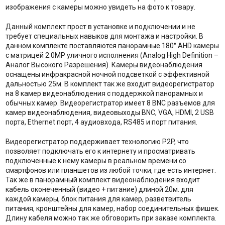
изображения с камеры можно увидеть на фото к товару.
Данный комплект прост в установке и подключении и не
требует специальных навыков для монтажа и настройки. В
данном комплекте поставляются панорамные 180° AHD камеры
с матрицей 2.0MP уличного исполнения (Analog High Definition –
Аналог Высокого Разрешения). Камеры видеонаблюдения
оснащены инфракрасной ночной подсветкой с эффективной
дальностью 25м. В комплект так же входит видеорегистратор
на 8 камер видеонаблюдения с поддержкой панорамных и
обычных камер. Видеорегистратор имеет 8 BNC разъемов для
камер видеонаблюдения, видеовыходы BNC, VGA, HDMI, 2 USB
порта, Ethernet порт, 4 аудиовхода, RS485 и порт питания.
Видеорегистратор поддерживает технологию P2P, что
позволяет подключать его к интернету и просматривать
подключенные к нему камеры в реальном времени со
смартфонов или планшетов из любой точки, где есть интернет.
Так же в панорамный комплект видеонаблюдения входит
кабель оконеченный (видео + питание) длиной 20м. для
каждой камеры, блок питания для камер, разветвитель
питания, кронштейны для камер, набор соединительных фишек.
Длину кабеля можно так же обговорить при заказе комплекта.