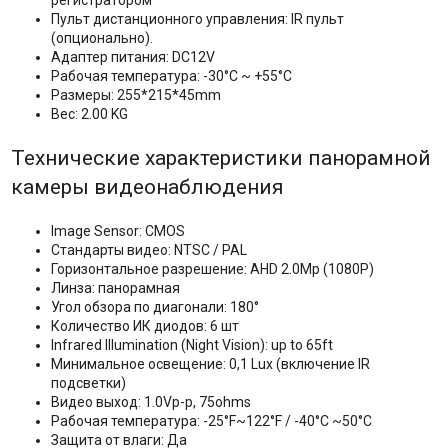
регистратором
Пульт дистанционного управления: IR пульт
(опционально).
Адаптер питания: DC12V
Рабочая температура: -30°C ~ +55°C
Размеры: 255*215*45mm
Вес: 2.00 KG
Технические характеристики панорамной
камеры видеонаблюдения
Image Sensor: CMOS
Стандарты видео: NTSC / PAL
Горизонтальное разрешение: AHD 2.0Mp (1080P)
Линза: панорамная
Угол обзора по диагонали: 180°
Количество ИК диодов: 6 шт
Infrared Illumination (Night Vision): up to 65ft
Минимальное освещение: 0,1 Lux (включение IR
подсветки)
Видео выход: 1.0Vp-p, 75ohms
Рабочая температура: -25°F~122°F / -40°C ~50°C
Защита от влаги: Да