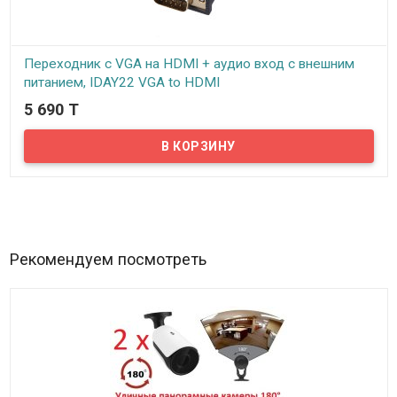
Переходник с VGA на HDMI + аудио вход с внешним
питанием, IDAY22 VGA to HDMI
5 690 T
В наличии
Предлагаем купить качественный переходник с VGA на HDMI.
Переходник отличается высоким качеством изготовления и
способен конвертировать изображения с аналогового разъема
VGA в HDMI. Таким образом, вы можете подключить любой
источник видеосигнала, имеющий выход VGA (к примеру, DVD
плеер, ноутбук, компьютерные приставки и т.п.) и далее вывести
картинку на любой современный телевизор или монитор
располагающий входом стандарта HDMI...
Рекомендуем посмотреть