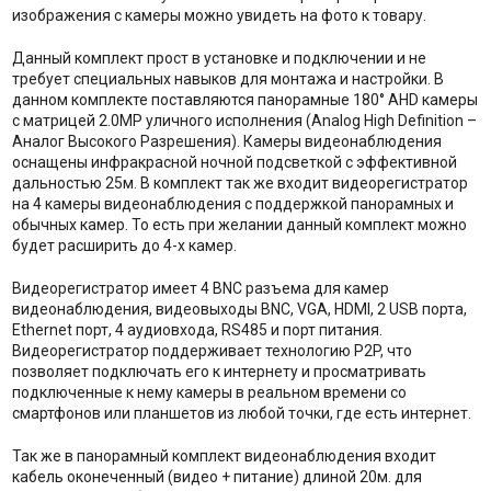
изображения с камеры можно увидеть на фото к товару.
Данный комплект прост в установке и подключении и не
требует специальных навыков для монтажа и настройки. В
данном комплекте поставляются панорамные 180° AHD камеры
с матрицей 2.0MP уличного исполнения (Analog High Definition –
Аналог Высокого Разрешения). Камеры видеонаблюдения
оснащены инфракрасной ночной подсветкой с эффективной
дальностью 25м. В комплект так же входит видеорегистратор
на 4 камеры видеонаблюдения с поддержкой панорамных и
обычных камер. То есть при желании данный комплект можно
будет расширить до 4-х камер.
Видеорегистратор имеет 4 BNC разъема для камер
видеонаблюдения, видеовыходы BNC, VGA, HDMI, 2 USB порта,
Ethernet порт, 4 аудиовхода, RS485 и порт питания.
Видеорегистратор поддерживает технологию P2P, что
позволяет подключать его к интернету и просматривать
подключенные к нему камеры в реальном времени со
смартфонов или планшетов из любой точки, где есть интернет.
Так же в панорамный комплект видеонаблюдения входит
кабель оконеченный (видео + питание) длиной 20м. для