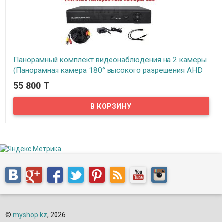
Панорамный комплект видеонаблюдения на 2 камеры
(Панорамная камера 180° высокого разрешения AHD
2.0mp)
55 800 T
В наличии
Новинка! Панорамный комплект видеонаблюдения на 2 камеры!
Основная фишка данного комплекта – панорамные камеры
уличного исполнения. На первый взгляд камеры ничем не
отличаются от обычных, но, если приглядеться, на камерах
видна более крупная линза выпуклой формы, обеспечивающая
180 градусный угол обзора. Одна такая камера может заменить
как минимум 2 обычные камеры. Пример изображения с камеры
можно увидеть на фото к товару.
©
myshop.kz
, 2026