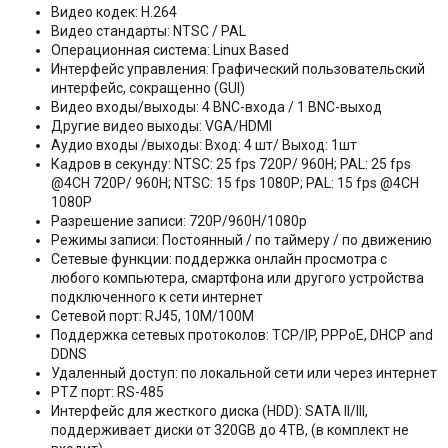
Видео кодек: H.264
Видео стандарты: NTSC / PAL
Операционная система: Linux Based
Интерфейс управления: Графический пользовательский
интерфейс, сокращенно (GUI)
Видео входы/выходы: 4 BNC-входа / 1 BNC-выход
Другие видео выходы: VGA/HDMI
Аудио входы /выходы: Вход: 4 шт/ Выход: 1шт
Кадров в секунду: NTSC: 25 fps 720P/ 960H; PAL: 25 fps
@4CH 720P/ 960H; NTSC: 15 fps 1080P; PAL: 15 fps @4CH
1080P
Разрешение записи: 720P/960H/1080p
Режимы записи: Постоянный / по таймеру / по движению
Сетевые функции: поддержка онлайн просмотра с
любого компьютера, смартфона или другого устройства
подключенного к сети интернет
Сетевой порт: RJ45, 10M/100M
Поддержка сетевых протоколов: TCP/IP, PPPoE, DHCP and
DDNS
Удаленный доступ: по локальной сети или через интернет
PTZ порт: RS-485
Интерфейс для жесткого диска (HDD): SATA II/III,
поддерживает диски от 320GB до 4TB, (в комплект не