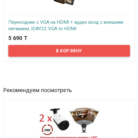
Переходник с VGA на HDMI + аудио вход с внешним
питанием, IDAY22 VGA to HDMI
5 690 T
В наличии
Предлагаем купить качественный переходник с VGA на HDMI.
Переходник отличается высоким качеством изготовления и
способен конвертировать изображения с аналогового разъема
VGA в HDMI. Таким образом, вы можете подключить любой
источник видеосигнала, имеющий выход VGA (к примеру, DVD
плеер, ноутбук, компьютерные приставки и т.п.) и далее вывести
картинку на любой современный телевизор или монитор
располагающий входом стандарта HDMI...
Рекомендуем посмотреть