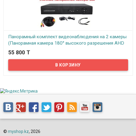
Панорамный комплект видеонаблюдения на 2 камеры
(Панорамная камера 180° высокого разрешения AHD
2.0mp)
55 800 T
В наличии
Новинка! Панорамный комплект видеонаблюдения на 2 камеры!
Основная фишка данного комплекта – панорамные камеры
уличного исполнения. На первый взгляд камеры ничем не
отличаются от обычных, но, если приглядеться, на камерах
видна более крупная линза выпуклой формы, обеспечивающая
180 градусный угол обзора. Одна такая камера может заменить
как минимум 2 обычные камеры. Пример изображения с камеры
можно увидеть на фото к товару.
©
myshop.kz
, 2026