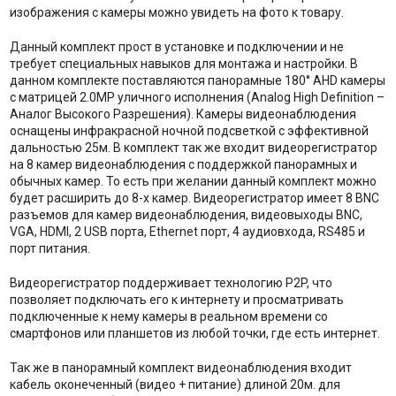
изображения с камеры можно увидеть на фото к товару.
Данный комплект прост в установке и подключении и не
требует специальных навыков для монтажа и настройки. В
данном комплекте поставляются панорамные 180° AHD камеры
с матрицей 2.0MP уличного исполнения (Analog High Definition –
Аналог Высокого Разрешения). Камеры видеонаблюдения
оснащены инфракрасной ночной подсветкой с эффективной
дальностью 25м. В комплект так же входит видеорегистратор
на 8 камер видеонаблюдения с поддержкой панорамных и
обычных камер. То есть при желании данный комплект можно
будет расширить до 8-х камер. Видеорегистратор имеет 8 BNC
разъемов для камер видеонаблюдения, видеовыходы BNC,
VGA, HDMI, 2 USB порта, Ethernet порт, 4 аудиовхода, RS485 и
порт питания.
Видеорегистратор поддерживает технологию P2P, что
позволяет подключать его к интернету и просматривать
подключенные к нему камеры в реальном времени со
смартфонов или планшетов из любой точки, где есть интернет.
Так же в панорамный комплект видеонаблюдения входит
кабель оконеченный (видео + питание) длиной 20м. для