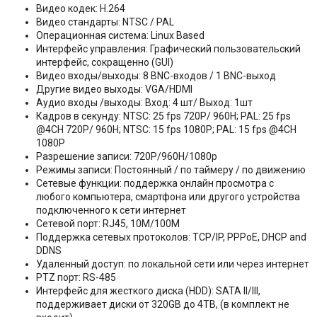
Видео кодек: H.264
Видео стандарты: NTSC / PAL
Операционная система: Linux Based
Интерфейс управления: Графический пользовательский
интерфейс, сокращенно (GUI)
Видео входы/выходы: 8 BNC-входов / 1 BNC-выход
Другие видео выходы: VGA/HDMI
Аудио входы /выходы: Вход: 4 шт/ Выход: 1шт
Кадров в секунду: NTSC: 25 fps 720P/ 960H; PAL: 25 fps
@4CH 720P/ 960H; NTSC: 15 fps 1080P; PAL: 15 fps @4CH
1080P
Разрешение записи: 720P/960H/1080p
Режимы записи: Постоянный / по таймеру / по движению
Сетевые функции: поддержка онлайн просмотра с
любого компьютера, смартфона или другого устройства
подключенного к сети интернет
Сетевой порт: RJ45, 10M/100M
Поддержка сетевых протоколов: TCP/IP, PPPoE, DHCP and
DDNS
Удаленный доступ: по локальной сети или через интернет
PTZ порт: RS-485
Интерфейс для жесткого диска (HDD): SATA II/III,
поддерживает диски от 320GB до 4TB, (в комплект не