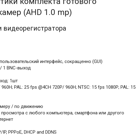
стики комплекта готового
камер (AHD 1.0 mp)
и видеорегистратора
пользовательский интерфейс, сокращенно (GUI)
/ 1 BNC-выход
ход: 1шт
 960H; PAL: 25 fps @4CH 720P/ 960H; NTSC: 15 fps 1080P; PAL: 15
p
ймеру / по движению
 просмотра с любого компьютера, смартфона или другого
тернет
/IP, PPPoE, DHCP and DDNS