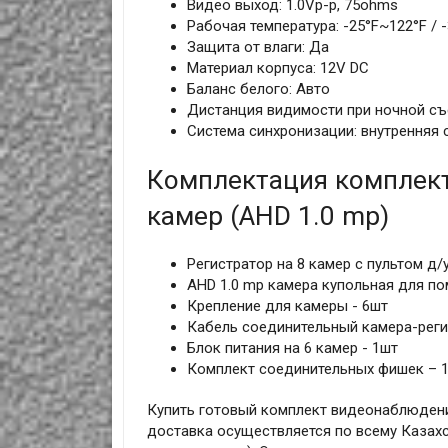
Видео выход: 1.0Vp-p, 75ohms
Рабочая температура: -25°F~122°F / 
Защита от влаги: Да
Материал корпуса: 12V DC
Баланс белого: Авто
Дистанция видимости при ночной съ
Система синхронизации: внутренняя 
Комплектация комплект
камер (AHD 1.0 mp)
Регистратор на 8 камер с пультом д/
AHD 1.0 mp камера купольная для по
Крепление для камеры - 6шт
Кабель соединительный камера-реги
Блок питания на 6 камер - 1шт
Комплект соединительных фишек – 
Купить готовый комплект видеонаблюдения
доставка осуществляется по всему Казахс