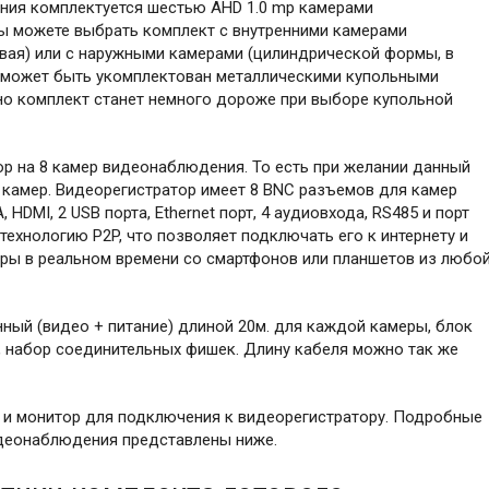
ия комплектуется шестью AHD 1.0 mp камерами
ы можете выбрать комплект с внутренними камерами
вая) или с наружными камерами (цилиндрической формы, в
т может быть укомплектован металлическими купольными
о комплект станет немного дороже при выборе купольной
ор на 8 камер видеонаблюдения. То есть при желании данный
 камер. Видеорегистратор имеет 8 BNC разъемов для камер
DMI, 2 USB порта, Ethernet порт, 4 аудиовхода, RS485 и порт
ехнологию P2P, что позволяет подключать его к интернету и
ры в реальном времени со смартфонов или планшетов из любо
нный (видео + питание) длиной 20м. для каждой камеры, блок
, набор соединительных фишек. Длину кабеля можно так же
) и монитор для подключения к видеорегистратору. Подробные
идеонаблюдения представлены ниже.