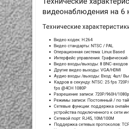
Технические характери
видеонаблюдения на 6 
Технические характеристик
Видео кодек: H.264
Видео стандарты: NTSC / PAL
Операционная система: Linux Based
Интерфейс управления: Графический 
Видео входы/выходы: 8 BNC-входов 
Другие видео выходы: VGA/HDMI
Аудио входы /выходы: Вход: 4шт/ Вы
Кадров в секунду: NTSC: 25 fps 720P/
fps @4CH 1080P
Разрешение записи: 720P/960H/1080
Режимы записи: Постоянный / по та
Сетевые функции: поддержка онлайн
устройства подключенного к сети ин
Сетевой порт: RJ45, 10M/100M
Поддержка сетевых протоколов: TCP