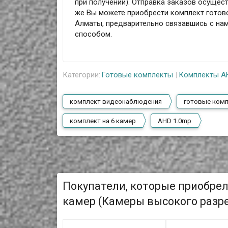
при получении). Отправка заказов осущест
же Вы можете приобрести комплект готово
Алматы, предварительно связавшись с на
способом.
Категории:
Готовые комплекты
Комплекты A
комплект видеонаблюдения
готовые ком
комплект на 6 камер
AHD 1.0mp
Покупатели, которые приобре
камер (Камеры высокого разре