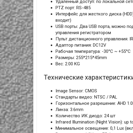
Удаленный доступ: по локальной сет
PTZ порт: RS-485
Интерфейс для жесткого диска (HDD):
входит)
USB порты: Два USB порта, можно п
управления регистратором
Пульт дистанционного управления: IR 
Адаптор питания: DC12V
Рабочая температура: -30°C ~ +55°C
Размеры: 255*215*45mm
Вес: 2.00 KG
Технические характеристик
Image Sensor: CMOS
Стандарты видео: NTSC / PAL
Горизонтальное разрешение: AHD 1.0
Линза: 3.6mm
Количество ИК диодо: 24 шт
Infrared Illumination (Night Vision): up t
Минимальное освещение: 0,1 Lux (вк