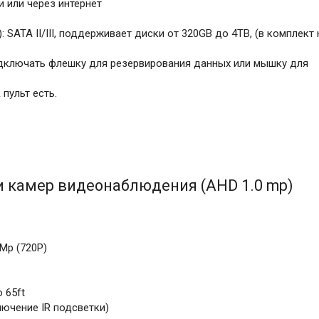
и или через интернет
 SATA II/III, поддерживает диски от 320GB до 4TB, (в комплект 
одключать флешку для резервирования данных или мышку для
пульт есть.
и камер видеонаблюдения (AHD 1.0 mp)
Mp (720P)
o 65ft
лючение IR подсветки)