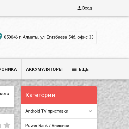

Вход

050046 г. Алматы, ул. Егизбаева 54б, офис 33

РОНИКА
АККУМУЛЯТОРЫ
ЕЩЕ
окого
Категории
Android TV приставки


Power Bank / Внешние