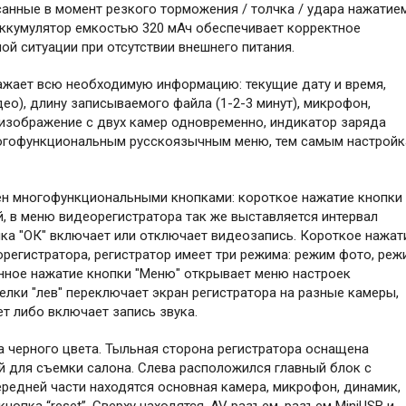
анные в момент резкого торможения / толчка / удара нажатие
аккумулятор емкостью 320 мАч обеспечивает корректное
ой ситуации при отсутствии внешнего питания.
ажает всю необходимую информацию: текущие дату и время,
ео), длину записываемого файла (1-2-3 минут), микрофон,
 изображение с двух камер одновременно, индикатор заряда
ногофункциональным русскоязычным меню, тем самым настройк
н многофункциональными кнопками: короткое нажатие кнопки
, в меню видеорегистратора так же выставляется интервал
ка "ОК" включает или отключает видеозапись. Короткое нажат
егистратора, регистратор имеет три режима: режим фото, реж
нное нажатие кнопки "Меню" открывает меню настроек
елки "лев" переключает экран регистратора на разные камеры,
т либо включает запись звука.
а черного цвета. Тыльная сторона регистратора оснащена
 для съемки салона. Слева расположился главный блок с
ередней части находятся основная камера, микрофон, динамик,
нопка “reset”. Сверху находятся, AV разъем, разъем MiniUSB и