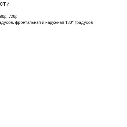
сти
80p, 720p
адусов, фронтальная и наружная 130° градусов