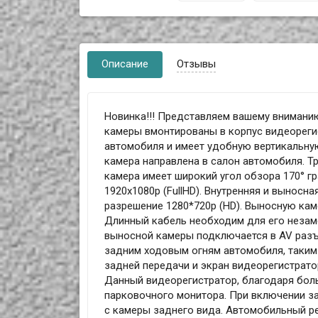
Описание
Отзывы
Новинка!!! Представляем вашему внимани
камеры вмонтированы в корпус видеореги
автомобиля и имеет удобную вертикальную
камера направлена в салон автомобиля. Т
камера имеет широкий угол обзора 170° г
1920х1080p (FullHD). Внутренняя и выносн
разрешение 1280*720p (HD). Выносную кам
Длинный кабель необходим для его незам
выносной камеры подключается в AV разъе
задним ходовым огням автомобиля, таким
задней передачи и экран видеорегистрато
Данный видеорегистратор, благодаря бол
парковочного монитора. При включении за
с камеры заднего вида. Автомобильный ре