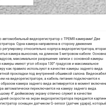
ю автомобильный видеорегистратор с ТРЕМЯ камерами! Две
стратора. Одна камера направлена в сторону движения
 регулировку относительно корпуса видеорегистратора, втора
ретья камера выносная, на длинном 5 метровом кабеле. Основн
радусов, максимальное разрешение записи с основной камеры
ая камеры имеют угол обзора 130° градусов и максимальное
еру как правило используют в качестве камеры заднего вида.
етной прокладки под внутренней обшивкой салона. Видеокабе
м на видеорегистраторе, а кабель питания подключается к
 образом камера заднего вида активируется в момент включен
ра автоматически переключается на камеру заднего вида.
ьшому 4" дюймовому экрану отлично служит в качестве
дней скорости на экран видеорегистратора передается картин
гистратор оснащен датчиком G-sensor (датчик удара), которы