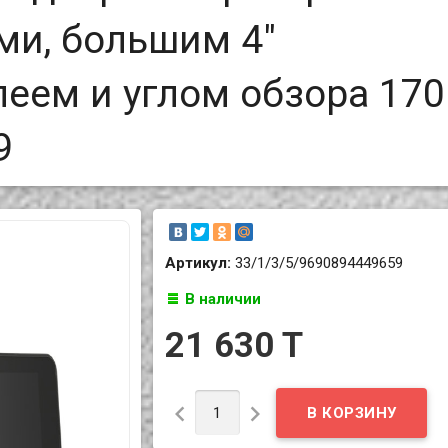
ми, большим 4"
ем и углом обзора 170
9
Артикул:
33/1/3/5/9690894449659
В наличии
21 630 T

