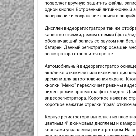
позволяет вручную защитить файлы, запис
одной кнопки. Встроенный литий-ионный 
завершение и сохранение записи в аварийн
Дисплей видеорегистратора так же отобр
качество съемки, режим съемки (фото/вид
обозначающий запись со звуком или без,
батареи. Данный регистратор оснащен м
регистратора становится проще.
Автомобильный видеорегистратор оснаще
вкл/выкл отключает или включает дисплей
времени для автоотключения экрана. Кноп
кнопки "Меню" переключает режимы видеор
видео, режим просмотра фото/видео. Дли
видеорегистратора. Короткое нажатие стр
короткое нажатие стрелки "прав" отключае
Корпус регистратора выполнен из пластик
цветным 4” дюймовым дисплеем и камерой
кнопками управления регистратором. На п
паз для крепления присоски-держателя, и к