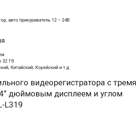
ор, авто прикуриватель 12 – 24В
ия
ем
 32 Гб
ий, Китайский, Корейский и т.д.
льного видеорегистратора с тремя
 4" дюймовым дисплеем и углом
L-L319