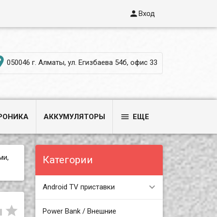

Вход

050046 г. Алматы, ул. Егизбаева 54б, офис 33

РОНИКА
АККУМУЛЯТОРЫ
ЕЩЕ
ми,
Категории
Android TV приставки


Power Bank / Внешние