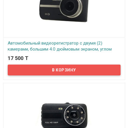
огням автомобиля. Таким образом при включении задней
передачи включаются задние ходовые огни и вместе с ними
активируется камера заднего вида. При активации камеры
заднего вида, экран видеорегистратора автоматически
переключается на нее.
Автомобильный видеорегистратор с двумя (2)
камерами, большим 4.0 дюймовым экраном, углом
обзора 140° градусов в стильном металлическом
17 500 T
корпусе, ID003/V3
В наличии
Представляем вашему вниманию автомобильный
видеорегистратор с двумя (2) камерами. Вторая камера
выносная, как правило, используется в качестве камеры
заднего вида. В комплект поставки входит 5 метровый
видеокабель для подключения выносной камеры к
видеорегистратору и прокладки кабеля под внутренней
обшивкой автомобиля. Видеокабель выносной камеры
подключается в AV разъем на видеорегистраторе, а кабель
питания выносной камеры подключается к задним ходовым
огням автомобиля. Таким образом при включении задней
передачи включаются задние ходовые огни и вместе с ними
активируется камера заднего вида. При активации камеры
заднего вида, экран видеорегистратора автоматически
переключается на нее.