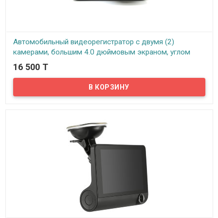
Автомобильный видеорегистратор с двумя (2)
камерами, большим 4.0 дюймовым экраном, углом
обзора 140° градусов и мощной 10 диодной LED
16 500 T
подсветкой, ID019/D18
В наличии
Представляем вашему вниманию автомобильный
видеорегистратор с двумя (2) камерами. Вторая камера
выносная, как правило, используется в качестве камеры
заднего вида. В комплект поставки входит 5 метровый
видеокабель для подключения выносной камеры к
видеорегистратору и прокладки кабеля под внутренней
обшивкой автомобиля. Видеокабель выносной камеры
подключается в AV разъем на видеорегистраторе, а кабель
питания выносной камеры подключается к задним ходовым
огням автомобиля. Таким образом при включении задней
передачи включаются задние ходовые огни и вместе с ними
активируется камера заднего вида. При активации камеры
заднего вида, экран видеорегистратора автоматически
переключается на нее.