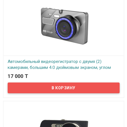
Автомобильный видеорегистратор с двумя (2)
камерами, большим 4.0 дюймовым экраном, углом
обзора 140° градусов и зеркальным покрытием
17 000 T
дисплея, ID009/L409
В наличии
Представляем вашему вниманию автомобильный
видеорегистратор с двумя (2) камерами. Вторая камера
выносная, как правило, используется в качестве камеры
заднего вида. В комплект поставки входит 5 метровый
видеокабель для подключения выносной камеры к
видеорегистратору и прокладки кабеля под внутренней
обшивкой автомобиля. Видеокабель выносной камеры
подключается в AV разъем на видеорегистраторе, а кабель
питания выносной камеры подключается к задним ходовым