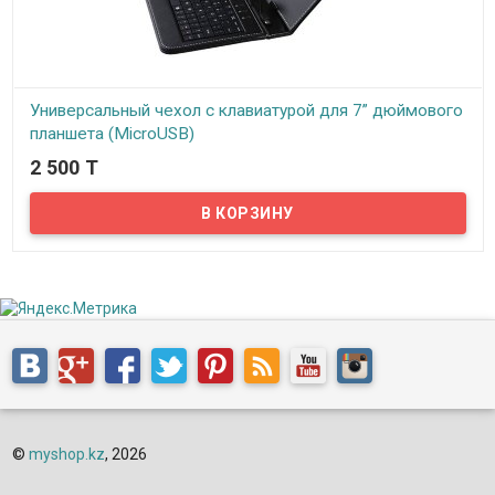
Универсальный чехол с клавиатурой для 7” дюймового
планшета (MicroUSB)
2 500 T
В наличии
Предлагаем вашему вниманию универсальный чехол с
клавиатурой для планшетов с экраном 7”-7,5” дюймов. Чехол
выполнен из синтетических материалов со вставками из
кожзаменителя и пластика. Сама клавиатура изготовлена из
пластика, приятная на ощупь и ход клавиш, на клавиатуре
предусмотрены две языковые раскладки – английская и
русская. Внешне клавиатура очень сильно напоминает
стандартную ноутбучную клавиатуру. Чехол универсальный и
имеет два
©
myshop.kz
, 2026