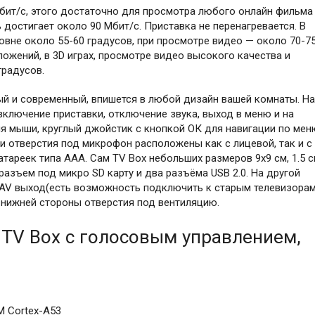
Мбит/с, этого достаточно для просмотра любого онлайн фильма
 достигает около 90 Мбит/с. Приставка не перенагревается. В
овне около 55-60 градусов, при просмотре видео — около 70-7
ложений, в 3D играх, просмотре видео высокого качества и
градусов.
ый и современный, впишется в любой дизайн вашей комнаты. На
включение приставки, отключение звука, выход в меню и на
ия мыши, круглый джойстик с кнопкой ОК для навигации по мен
и отверстия под микрофон расположены как с лицевой, так и с
атареек типа ААА. Сам TV Box небольших размеров 9х9 см, 1.5 
азъем под микро SD карту и два разъёма USB 2.0. На другой
 AV выход(есть возможность подключить к старым телевизорам
С нижней стороны отверстия под вентиляцию.
 TV Box с голосовым управлением,
M Cortex-A53