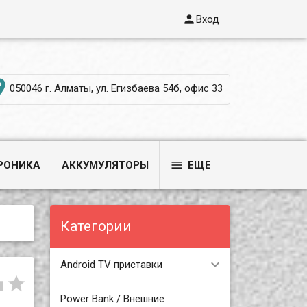

Вход

050046 г. Алматы, ул. Егизбаева 54б, офис 33

РОНИКА
АККУМУЛЯТОРЫ
ЕЩЕ
Категории
Android TV приставки


Power Bank / Внешние