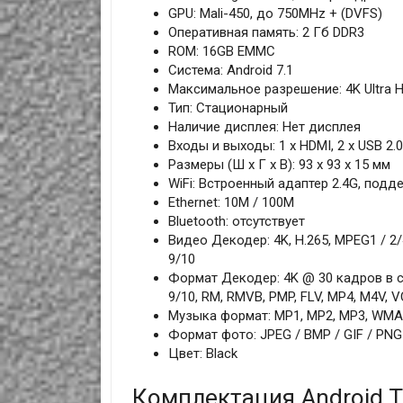
GPU: Mali-450, до 750MHz + (DVFS)
Оперативная память: 2 Гб DDR3
ROM: 16GB EMMC
Система: Android 7.1
Максимальное разрешение: 4K Ultra H
Тип: Стационарный
Наличие дисплея: Нет дисплея
Входы и выходы: 1 x HDMI, 2 x USB 2.0
Размеры (Ш х Г х В): 93 x 93 х 15 мм
WiFi: Встроенный адаптер 2.4G, подде
Ethernet: 10M / 100M
Bluetooth: отсутствует
Видео Декодер: 4K, H.265, MPEG1 / 2/4,
9/10
Формат Декодер: 4K @ 30 кадров в сек
9/10, RM, RMVB, PMP, FLV, MP4, M4V, 
Музыка формат: MP1, MP2, MP3, WMA,
Формат фото: JPEG / BMP / GIF / PNG 
Цвет: Black
Комплектация Android T