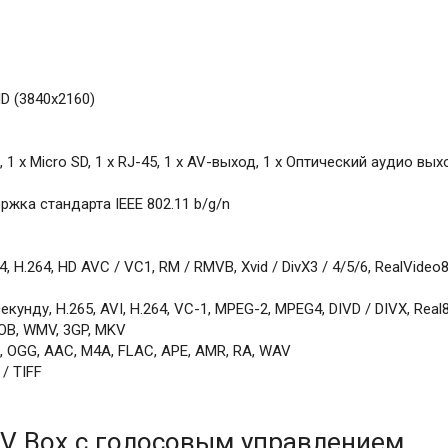
D (3840x2160)
, 1 x Micro SD, 1 х RJ-45, 1 х AV-выход, 1 х Оптический аудио вых
ржка стандарта IEEE 802.11 b/g/n
 H.264, HD AVC / VC1, RM / RMVB, Xvid / DivX3 / 4/5/6, RealVideo8
унду, H.265, AVI, H.264, VC-1, MPEG-2, MPEG4, DIVD / DIVX, Real8
VOB, WMV, 3GP, MKV
 OGG, AAC, M4A, FLAC, APE, AMR, RA, WAV
/ TIFF
V Box с голосовым управлением,