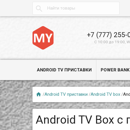

+7 (777) 255-
С 10:00 до 19:00, 
ANDROID TV ПРИСТАВКИ
POWER BANK

/
Android TV приставки
/
Android TV box
/
And
Android TV Box с