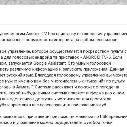
юся многим Android TV box приставку с голосовым управление
 безграничные возможности интернета на любом телевизоре.
вое управление, которое осуществляется посредством пульта 
 для голосовых андройд тв приставок - ANDROID TV-6. Если
ом, запускается Google Assistant. Это умный голосовой
кать различную информацию и запускать приложения. Данная
ает русский язык. Благодаря голосовому управлению вы может
е нужно именно вам без многочисленных «тыканий» по пульту.
огоды в Алматы”. Система расскажет и покажет о погоде на
осить какой-нибудь фильм система покажет информацию о нем.
ма выведет список доступных источников для просмотра
уб» и приставка вас перенаправит в приложение ютуб.
 связывается с приставкой при помощи маленького USB приемник
евизор и управление можно осуществлять с любой точки