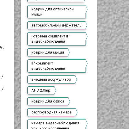
коврик для оптической
мыши
автомобильный держатель
Готовый комплект IP
видеонаблюдения
од
коврик для мыши
IP комплект
видеонаблюдения
 /
внешний аккумулятор
 /
AHD 2.0mp
коврик для офиса
беспроводная камера
камера видеонаблюдения
уличного исполнения