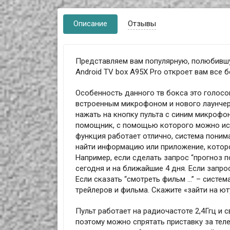
Описание
Отзывы
Представляем вам популярную, полюбившу
Android TV box A95X Pro откроет вам все
Особенность данного тв бокса это голосо
встроенным микрофоном и нового лаунчера
нажать на кнопку пульта с синим микрофон
помощник, с помощью которого можно ис
функция работает отлично, система поним
найти информацию или приложение, которо
Например, если сделать запрос “прогноз п
сегодня и на ближайшие 4 дня. Если запр
Если сказать “смотреть фильм …” – систе
трейлеров и фильма. Скажите «зайти на ют
Пульт работает на радиочастоте 2,4Ггц и
поэтому можно спрятать приставку за тел