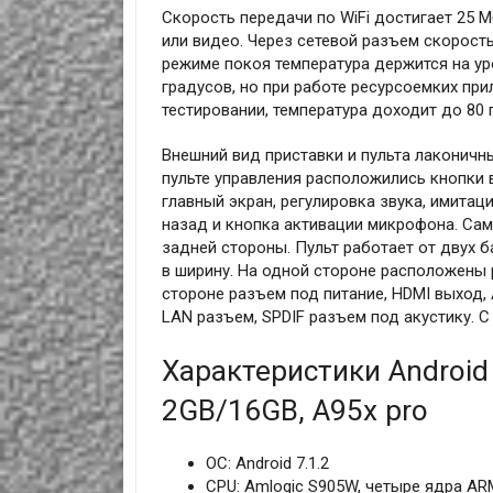
Скорость передачи по WiFi достигает 25 
или видео. Через сетевой разъем скорость
режиме покоя температура держится на ур
градусов, но при работе ресурсоемких при
тестировании, температура доходит до 80 
Внешний вид приставки и пульта лаконичн
пульте управления расположились кнопки 
главный экран, регулировка звука, имитац
назад и кнопка активации микрофона. Сам
задней стороны. Пульт работает от двух б
в ширину. На одной стороне расположены р
стороне разъем под питание, HDMI выход,
LAN разъем, SPDIF разъем под акустику. 
Характеристики Android
2GB/16GB, A95x pro
ОС: Android 7.1.2
CPU: Amlogic S905W, четыре ядра AR