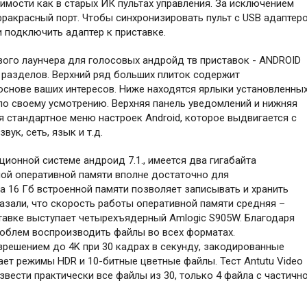
имости как в старых ИК пультах управления. За исключением
фракрасный порт. Чтобы синхронизировать пульт с USB адаптер
и подключить адаптер к приставке.
ого лаунчера для голосовых андройд тв приставок - АNDROID
х разделов. Верхний ряд больших плиток содержит
основе ваших интересов. Ниже находятся ярлыки установленны
по своему усмотрению. Верхняя панель уведомлений и нижняя
я стандартное меню настроек Android, которое выдвигается с
ук, сеть, язык и т.д.
ционной системе андроид 7.1., имеется два гигабайта
ной оперативной памяти вполне достаточно для
 16 Гб встроенной памяти позволяет записывать и хранить
азали, что скорость работы оперативной памяти средняя –
тавке выступает четырехъядерный Amlogic S905W. Благодаря
роблем воспроизводить файлы во всех форматах.
решением до 4K при 30 кадрах в секунду, закодированные
ает режимы HDR и 10-битные цветные файлы. Тест Antutu Video
вести практически все файлы из 30, только 4 файла с частичн