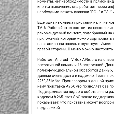
комнаты, нет необходимости в прямой вид
кнопки включения, она работает через ин
необходимо зажать клавиши “PG -” и “V -” 
Еще одна изюминка приставки наличие нов
TV-6. Рабочий стол состоит из нескольки
рекомендуемый контент, подобранный на 
приложений, которые можно сортировать 
навигационная панель отсутствует. Имеетс
правой стороны. В меню можно настроить зв
Работает Android TV Box A95x pro на опера
оперативной памяти и 16 встроенной. Дан
полнофункциональной обработки данных, а
данные очень долго и надежно. Тесты пок
2269,35 Мб/с. Процессором в данной прис
нему приставка A95X Pro позволяет без п
Поддерживается видео с собственным раз
кодеком h.265, этот SoC также поддержив
показывает, что приставка может воспроиз
поддержкой.