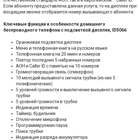
отечественном стандарте АОН, так и в европейском – Caller ID.
Если абоненту предоставлена данная услуга, то на дисплее при
входящем звонке отобразится номер вызывающего абонента.
Ключевые функции и особенности домашнего
беспроводного телефона с подсветкой дисплея, ID5066
Оранжевая подсветка дисплея
Меню и телефонная книга на русском языке
Телефонная книга на 20 имен и номеров
Повтор последних 5 набранных номеров
АОН и Caller ID с памятью на 10 номеров
Громкоговорящая связь (спикерфон)
10 мелодий вызывного сигнала трубки (из них 5
полифонических)
5 уровней громкости и выключение вызывного сигнала
трубки
5 уровней громкости в трубке
Индикация времени
Таймер, будильник
Отключение микрофона
Программируемая пауза
Поиск трубки
Индикация разряда аккумулятора