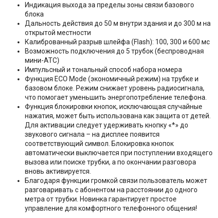
Индикация выхода за пределы зоны связи базового
блока
Дальность действия до 50 м внутри здания и до 300 м на
открытой местности
Калиброванный разрыв шлейфа (Flash): 100, 300 и 600 мс
Возможность подключения до 5 трубок (беспроводная
мини-АТС)
Импульсный и тональный способ набора номера
Функция EСО Mode (экономичный режим) на трубке и
базовом блоке. Режим снижает уровень радиосигнала,
что помогает уменьшить энергопотребление телефона.
Функция блокировки кнопок, исключающая случайные
нажатия, может быть использована как защита от детей.
Для активации следует удерживать кнопку «*» до
звукового сигнала – на дисплее появится
соответствующий символ. Блокировка кнопок
автоматически выключается при поступлении входящего
вызова или поиске трубки, а по окончании разговора
вновь активируется.
Благодаря функции громкой связи пользователь может
разговаривать с абонентом на расстоянии до одного
метра от трубки. Новинка гарантирует простое
управление для комфортного телефонного общения!