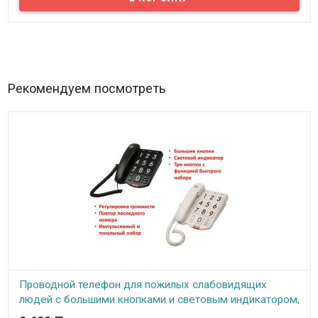
вы можете купить в нашем магазине. Ориентирована данная
модель на людей пожилого возраста, в связи с чем выделено
несколько особенностей – это крупные кнопки клавиатуры,
достаточно большой (2.2 дюйма) яркий, красочный дисплей с
крупным шрифтом и дополнительная кнопка SOS.
Рекомендуем посмотреть
Проводной телефон для пожилых слабовидящих
людей с большими кнопками и световым индикатором,
ID520