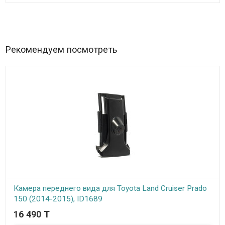
производительность которую обеспечит четырех ядерный
процессор. А для просмотра любых медиа файлов в девайс
включены все современные видеокодеки включая H.264,H.265.
Данное устройство обеспечит полный комфорт при просмотре
видео c ютюба даже в разрешение 4K (2160p), не говоря уже о Full
HD......
Рекомендуем посмотреть
Камера переднего вида для Toyota Land Cruiser Prado
150 (2014-2015), ID1689
16 490 T
В наличии