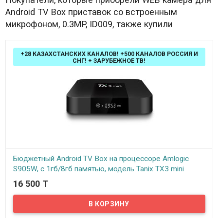
Android TV Box приставок со встроенным
микрофоном, 0.3MP, ID009, также купили
+28 КАЗАХСТАНСКИХ КАНАЛОВ! +500 КАНАЛОВ РОССИЯ И
СНГ! + ЗАРУБЕЖНОЕ ТВ!
Бюджетный Android TV Box на процессоре Amlogic
S905W, с 1гб/8гб памятью, модель Tanix TX3 mini
16 500 T
В наличии
Встречайте новый бюджетный TV бокс на OC Android - Tanix TX3
mini, выполненный на процессоре Amlogic S905W. Несмотря на
приемлемую цену вы получите весьма приличную