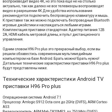
воспроизводит видео 4К, но это пока еще не на столько
актуально, так как далеко не все телевизоры воспроизводят
видео в разрешении 4К.Для удобства использования
рекомендуется подключить беспроводную клавиатуру и мышь.
К приставке так же можно подключать беспроводные Bluetooth
игровые джойстики и наслаждаться любыми играми.
Комплектация приставки стандартная: Адаптер питания 12В
2А, HDMI кабель метровой длины, и пульт дистанционного
управления.
Одним словом H96 Pro plus это прекрасный выбор, если вы
решили обзавестись современным мультимедийным
компьютером на базе Android. Брать можно! Брать нужно!
Детальные технические характеристики приставки H96 Pro plus
будут представлены ниже.
Технические характеристики Android TV
приставки H96 Pro plus
Операционная система: Android 7.1
Процессор: Amlogic S912 Octa core до 2GHz (DVFS), ARM Cortex-
A53.
Видеоускоритель: ARM Mali-T820MP3, до 750 MHz (DVFS).