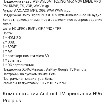
Поддержка видео: ASF, AVI, DAT, FLV, ISO, MKV, MOV, MPEG, MPG,
RM, RMVB, TS, VOB, WMV и др.
Аудио: AAC, AC3, MP3, OGG, WAV, WMA и др.
Поддержка Dolby Digital Plus и DTS мультиканальное HD аудио.
Более гладкое, динамичное и реалистичное воспроизведение
звука.
Фото: HD JPEG / BMP / GIF / PNG / TIFF.
Порты:
1 * HDMI 2.0.
2 * USB.
1 * SPDIF.
1 * AV.
1 * слот карт памяти Micro SD.
1 * Ethernet .
1 * DC порт питания.
Поддержка DLNA, Miracast, AirPlay, Google TV Remote.
Настройки на русском языке: Есть.
Программная клавиатура: Есть.
Размеры тв приставки: 10.7 x 10.7 x 2 см.
Комплектация Android TV приставки H96
Pro plus