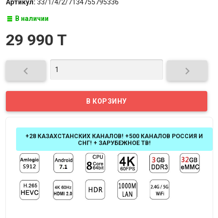
Артикул:
33/1/4/2/7134755795336
В наличии
29 990 T


+28 КАЗАХСТАНСКИХ КАНАЛОВ! +500 КАНАЛОВ РОССИЯ И
СНГ! + ЗАРУБЕЖНОЕ ТВ!