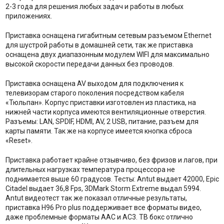
2-3 года для решения любых задач и работы в любых
приложениях.
Приставка оснащена гигабитным сетевым разъемом Ethernet
для шустрой работы в домашней сети, так же приставка
оснащена двух диапазонным модулем WIFI для максимально
высокой скорости передачи данных без проводов.
Приставка оснащена AV выходом для подключения к
телевизорам старого поколения посредством кабеля
«Тюльпан». Корпус приставки изготовлен из пластика, на
нижней части корпуса имеются вентиляционные отверстия.
Разъемы: LAN, SPDIF, HDMI, AV, 2 USB, питание, разъем для
карты памяти. Так же на корпусе имеется кнопка сброса
«Reset».
Приставка работает крайне отзывчиво, без фризов и лагов, при
длительных нагрузках температура процессора не
поднимается выше 60 градусов. Тесты: Antut выдает 42000, Epic
Citadel выдает 36,8 Fps, 3DMark Storm Extreme выдал 5994.
Antut видеотест так же показал отличные результаты,
приставка H96 Pro plus поддерживает все форматы видео,
даже проблемные форматы AAC и AC3. ТВ бокс отлично