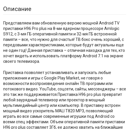
Описание
Представляем вам обновленную версию мощной Android TV
приставки H96 Pro plus на 8-ми ядерном процессоре Amlogic
S912, с 3-мя ГБ оперативной памяти и 32-мя ГБ встроенной
памяти – все, что нужно для счастья! ТВ бокс очень хороший, с
передовыми характеристиками, которые будут актуальны еще
не один год! Данная приставка – отличная находка для тех, кто
хочет видеть и использовать платформу Android 7.1 на экране
своего телевизора.
Приставка позволяет устанавливать и запускать любые
приложения и игры с Google Play Market, не говоря о
возможности воспроизведения онлайн ТВ программ или
потокового видео. YouTube, соцсети, сайты, мессенджеры – все
это так же поддерживается.Приставка H96 pro plus превратит
любой заурядный телевизор или проектор в мощный
мультимедийный центр или компьютер. В приставку встроен
мощный видео ускоритель MALI T820 MP3, позволяющий
играть во все самые современные игрушки под Android со
всеми спец эффектами. Объем оперативной памяти приставки
H96 pro plus составляет 3Гб, ее должно хватить на ближайшие