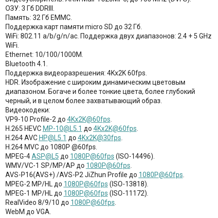
ОЗУ: 3 Гб DDRIII.
Память: 32 Гб EMMC.
Поддержка карт памяти micro SD до 32 Гб.
WiFi: 802.11 a/b/g/n/ac. Поддержка двух диапазонов: 2.4 + 5 GHz
WiFi.
Ethernet: 10/100/1000M.
Bluetooth 4.1.
Поддержка видеоразрешения: 4Kx2K 60fps.
HDR. Изображение с широким динамическим цветовым
диапазоном. Богаче и более тонкие цвета, более глубокий
черный, и в целом более захватывающий образ.
Видеокодеки:
VP9-10 Profile-2 до
4Kx2K@60fps
.
H.265 HEVC
MP-10@L5.1
до
4Kx2K@60fps
.
H.264 AVC
HP@L5.1
до
4Kx2K@30fps
.
H.264 MVC до 1080P @60fps.
MPEG-4
ASP@L5
до
1080P@60fps
(ISO-14496).
WMV/VC-1 SP/MP/AP до
1080P@60fps
.
AVS-P16(AVS+) /AVS-P2 JiZhun Profile до
1080P@60fps
.
MPEG-2 MP/HL до
1080P@60fps
(ISO-13818).
MPEG-1 MP/HL до
1080P@60fps
(ISO-11172).
RealVideo 8/9/10 до
1080P@60fps
.
WebM до VGA.