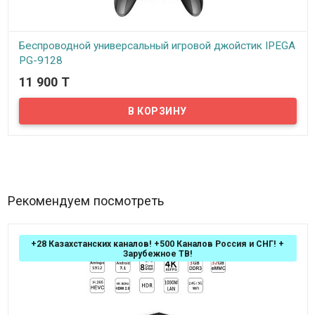
Беспроводной универсальный игровой джойстик IPEGA
PG-9128
11 900 T
В наличии
Представляем вам беспроводной универсальный игровой
джойстик IPEGA PG-9128. В первую очередь этот джойстик
рассчитан для мобильных устройств, но также вы можете
подключить его к Android ТВ-приставке, компьютеру или ноутбуку
по bluetooth. Данный джойстик поможет превратить мобильный
телефон в настоящую игровую консоль!
Рекомендуем посмотреть
+28 Казахстанских каналов! +500 Каналов Россия и СНГ! +
Зарубежное ТВ!