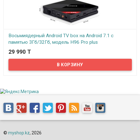
Восьмиядерный Android TV box на Android 7.1 с
памятью 3Гб/32Гб, модель H96 Pro plus
29 990 T
В наличии
Представляем вам обновленную версию мощной Android TV
приставки H96 Pro plus на 8-ми ядерном процессоре Amlogic
S912, с 3-мя ГБ оперативной памяти и 32-мя ГБ встроенной
памяти – все, что нужно для счастья! ТВ бокс очень хороший, с
передовыми характеристиками, которые будут актуальны еще не
один год! Данная приставка – отличная находка для тех, кто
хочет видеть и использовать платформу Android 7.1 на экране
своего телевизора...
©
myshop.kz
, 2026