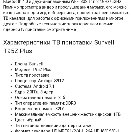
Bluetooth 4.0 и двух-диапазонным WI-FI 802.11n 2.4GHz/5GHz.
Помимо просмотра видео и прослушивания музыки, его можно
использовать для игр, веб-серфинга, просмотра всевозможных
ТВ каналов, для работы с офисными приложениями и многое
другое. Подробные технические характеристики восьми
ядерной tv приставки смотрите ниже.
Характеристики ТВ приставки Sunvell
T95Z Plus
Бренд: Sunvell
Модель: T95Z Plus
Тип: тв приставка
Процессор: Amlogic S912
Система: Android 7.1
Ядро: 2.0ГГц, 8 ядер
Оперативная память: 3Гб
Тип оперативной памяти: DDR3
Встроенная память: 32Гб
Максимальная емкость внешних жестких дисков: 1TB
Цвет: чёрный
Тип питания: внешний адаптер питания
Формат декодера: HD MPEG1/2/4, H.264, HD AVC/VC-1,