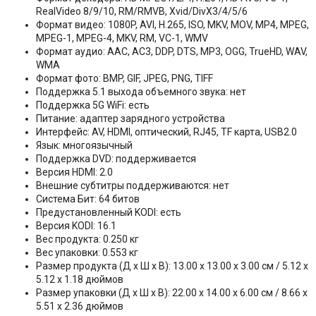
RealVideo 8/9/10, RM/RMVB, Xvid/DivX3/4/5/6
Формат видео: 1080P, AVI, H.265, ISO, MKV, MOV, MP4, MPEG,
MPEG-1, MPEG-4, MKV, RM, VC-1, WMV
Формат аудио: AAC, AC3, DDP, DTS, MP3, OGG, TrueHD, WAV,
WMA
Формат фото: BMP, GIF, JPEG, PNG, TIFF
Поддержка 5.1 выхода объемного звука: нет
Поддержка 5G WiFi: есть
Питание: адаптер зарядного устройства
Интерфейс: AV, HDMI, оптический, RJ45, TF карта, USB2.0
Язык: многоязычный
Поддержка DVD: поддерживается
Версия HDMI: 2.0
Внешние субтитры поддерживаются: нет
Система Бит: 64 битов
Предустановленный KODI: есть
Версия KODI: 16.1
Вес продукта: 0.250 кг
Вес упаковки: 0.553 кг
Размер продукта (Д х Ш х В): 13.00 x 13.00 x 3.00 см / 5.12 x
5.12 x 1.18 дюймов
Размер упаковки (Д x Ш x В): 22.00 x 14.00 x 6.00 см / 8.66 x
5.51 x 2.36 дюймов