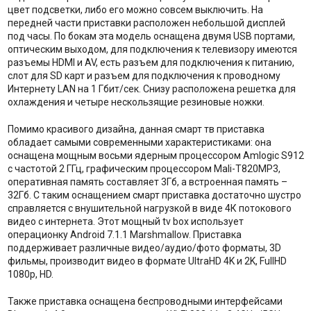
цвет подсветки, либо его можно совсем выключить. На
передней части приставки расположен небольшой дисплей
под часы. По бокам эта модель оснащена двумя USB портами,
оптическим выходом, для подключения к телевизору имеются
разъемы HDMI и AV, есть разъем для подключения к питанию,
слот для SD карт и разъем для подключения к проводному
Интернету LAN на 1 Гбит/сек. Снизу расположена решетка для
охлаждения и четыре нескользящие резиновые ножки.
Помимо красивого дизайна, данная смарт тв приставка
обладает самыми современными характеристиками: она
оснащена мощным восьми ядерным процессором Amlogic S912
с частотой 2 ГГц, графическим процессором Mali-T820MP3,
оперативная память составляет 3Гб, а встроенная память –
32Гб. С таким оснащением смарт приставка достаточно шустро
справляется с внушительной нагрузкой в виде 4К потокового
видео с интернета. Этот мощный tv box использует
операционку Android 7.1.1 Marshmallow. Приставка
поддерживает различные видео/аудио/фото форматы, 3D
фильмы, производит видео в формате UltraHD 4K и 2K, FullHD
1080p, HD.
Также приставка оснащена беспроводными интерфейсами