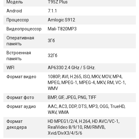
Модель
T95Z Plus
Android
7.1.1
Процессор
Amlogic S912
Видеопроцессор
Mali-T820MP3
Оперативная
3Гб
память
Встроенная
32Гб
память
WIFI
AP6330 2.4 GHz / 5 GHz.
Формат видео
1080P, AVI, H.265, ISO, MKV, MOV, MP4,
MPEG, MPEG-1, MPEG-4, MKV, RM, VC-1,
WMV
Формат фото
BMP, GIF, JPEG, PNG, TIFF
Формат аудио
AAC, AC3, DDP, DTS, MP3, OGG, TrueHD,
WAV, WMA
Формат
HD MPEG1/2/4, H.264, HD AVC/VC-1,
декодера
RealVideo 8/9/10, RM/RMVB,
Xvid/DivX3/4/5/6