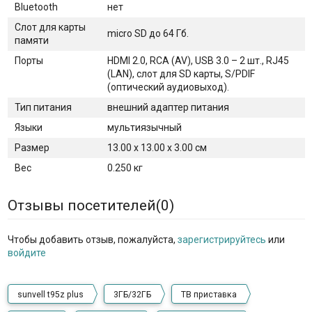
Bluetooth
нет
Слот для карты
micro SD до 64 Гб.
памяти
Порты
HDMI 2.0, RCA (AV), USB 3.0 – 2 шт., RJ45
(LAN), слот для SD карты, S/PDIF
(оптический аудиовыход).
Тип питания
внешний адаптер питания
Языки
мультиязычный
Размер
13.00 x 13.00 x 3.00 см
Вес
0.250 кг
Отзывы посетителей(
0
)
Чтобы добавить отзыв, пожалуйста,
зарегистрируйтесь
или
войдите
sunvell t95z plus
3ГБ/32ГБ
ТВ приставка