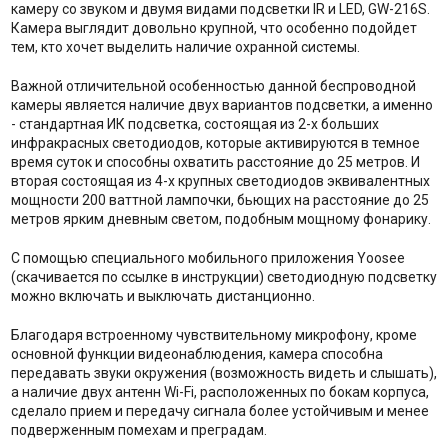
камеру со звуком и двумя видами подсветки IR и LED, GW-216S.
Камера выглядит довольно крупной, что особенно подойдет
тем, кто хочет выделить наличие охранной системы.
Важной отличительной особенностью данной беспроводной
камеры является наличие двух вариантов подсветки, а именно
- стандартная ИК подсветка, состоящая из 2-х больших
инфракрасных светодиодов, которые активируются в темное
время суток и способны охватить расстояние до 25 метров. И
вторая состоящая из 4-х крупных светодиодов эквивалентных
мощности 200 ваттной лампочки, бьющих на расстояние до 25
метров ярким дневным светом, подобным мощному фонарику.
С помощью специального мобильного приложения Yoosee
(скачивается по ссылке в инструкции) светодиодную подсветку
можно включать и выключать дистанционно.
Благодаря встроенному чувствительному микрофону, кроме
основной функции видеонаблюдения, камера способна
передавать звуки окружения (возможность видеть и слышать),
а наличие двух антенн Wi-Fi, расположенных по бокам корпуса,
сделало прием и передачу сигнала более устойчивым и менее
подверженным помехам и преградам.