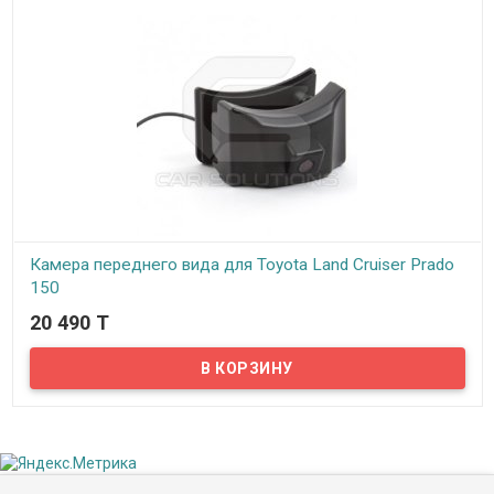
Камера переднего вида для Toyota Land Cruiser Prado
150
20 490 T
В наличии
Автомобильная камера переднего вида для Toyota Land Cruiser
150. Камера устанавливается в на решетку радиатора под значок
на капоте.В случае использования более одной камеры,
советуем приобрести интерфейс, позволяющий подключить до
трех камер к вашему автомобильному монитору. Если вы хотите
установить камеру, не врезаясь в...