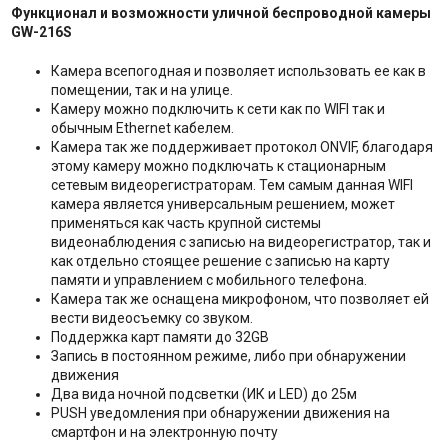
Функционал и возможности уличной беспроводной камеры
GW-216S
Камера всепогодная и позволяет использовать ее как в
помещении, так и на улице.
Камеру можно подключить к сети как по WIFI так и
обычным Ethernet кабелем.
Камера так же поддерживает протокол ONVIF, благодаря
этому камеру можно подключать к стационарным
сетевым видеорегистраторам. Тем самым данная WIFI
камера является универсальным решением, может
применяться как часть крупной системы
видеонаблюдения с записью на видеорегистратор, так и
как отдельно стоящее решение с записью на карту
памяти и управлением с мобильного телефона.
Камера так же оснащена микрофоном, что позволяет ей
вести видеосъемку со звуком.
Поддержка карт памяти до 32GB
Запись в постоянном режиме, либо при обнаружении
движения
Два вида ночной подсветки (ИК и LED) до 25м
PUSH уведомления при обнаружении движения на
смартфон и на электронную почту