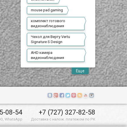
mouse pad gaming
комплект готового
видеонаблюдения
Чехол для Верту Vertu
Signature S Design
AHD камера
видеонаблюдения
Еще
55-08-54
+7 (727) 327-82-58
00, WhatsApp
Доставка с налож. платежом по РК