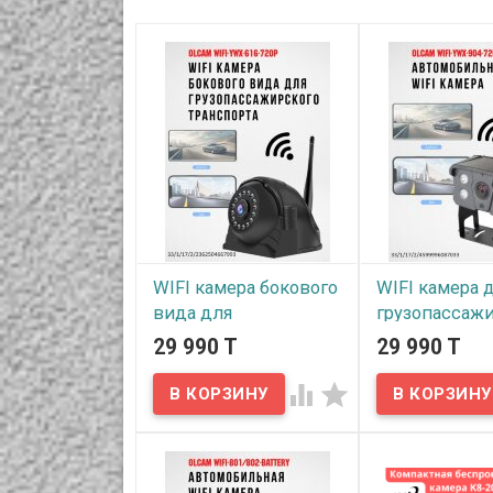
WIFI камера бокового
WIFI камера 
вида для
грузопассаж
грузопассажирского
транспорта, 1
29 990 T
29 990 T
транспорта, 130°, HD
720P, OLCAM 
720P, OLCAM WIFI-
YWX-904-720


YWX-616-720P
В наличии
В наличии
Предлагаем WIF
для грузопасса