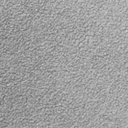
подсветка с эффективной
подсветка с эф
дальностью 10м.
дальностью 10м.
Благодаря углу обзора 180
градусов камера
полностью охватывает
всю территорию комнаты
или офиса без слепых зон,
в отличии от простых
камер видеонаблюдения.
Такая камера способна
заменить как минимум две
обычные камеры.