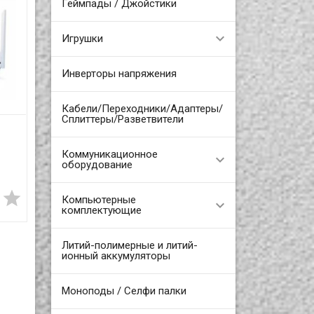
Геймпады / Джойстики
м
Игрушки
AH
м,
Y.
Инверторы напряжения
Кабели/Переходники/Адаптеры/
Сплиттеры/Разветвители
I
Коммуникационное
и
оборудование
,


Компьютерные
комплектующие
Литий-полимерные и литий-
ионный аккумуляторы
меру
ами
Моноподы / Селфи палки