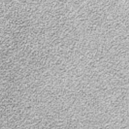
фективной
заменить как минимум две
..
обычные камеры...