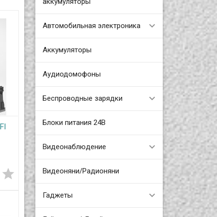
аккумуляторы
Автомобильная электроника
Аккумуляторы
Аудиодомофоны
Беспроводные зарядки
Блоки питания 24В
FI
Видеонаблюдение
00
Видеоняни/Радионяни
м


AM
Гаджеты