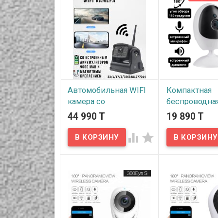
Предлагаем WIFI камеры
транспорта, 130°
бокового вида для
OLCAM WIFI-YWX-
грузопассажирского
транспорта, 130°, HD 720P,
OLCAM WIFI-YWX-616-720P.
Автомобильная WIFI
Компактная
камера со
беспроводная
встроенным
камера K8-20
44 990 T
19 890 T
аккумулятором 9600
углом 180° гр
mAh и магнитным
с облачным


креплением, OLCAM
сервисом, на
WIFI-801/802-
магнитном
BATTERY
держателе
В наличии
В наличии
Предлагаем
Представляем 
автомобильные WIFI
компактную
камеры со встроенным
беспроводную W