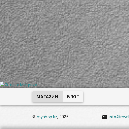
МАГАЗИН
БЛОГ

©
myshop.kz
, 2026
info@mys