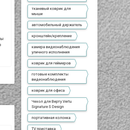
тканевый коврик для
мыши
автомобильный держатель
кронштейн/крепление
Вы
о
камера видеонаблюдения
уличного исполнения
коврик для геймеров
готовые комплекты
видеонаблюдения
коврик для офиса
Чехол для Верту Vertu
Signature S Design
портативная колонка
TV приставка