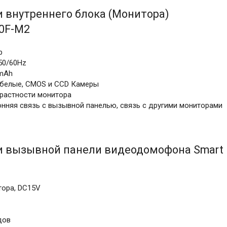
 внутреннего блока (Монитора)
70F-M2
р
 50/60Hz
0mAh
-белые, CMOS и CCD Камеры
трастности монитора
онняя связь с вызывной панелью, связь с другими мониторами
и вызывной панели видеодомофона Smart
тора, DC15V
одов