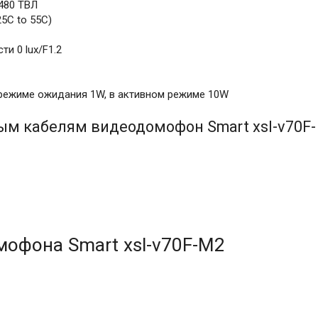
 480 ТВЛ
25C to 55C)
и 0 lux/F1.2
режиме ожидания 1W, в активном режиме 10W
ым кабелям видеодомофон Smart xsl-v70F-
офона Smart xsl-v70F-M2