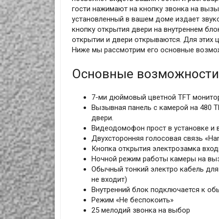
гости нажимают на кнопку звонка на выз
установленный в вашем доме издает звуко
кнопку открытия двери на внутреннем бл
открытии и двери открываются. Для этих 
Ниже мы рассмотрим его основные возмож
Основные возможности 
7-ми дюймовый цветной TFT монитор,
Вызывная панель с камерой на 480 Т
двери.
Видеодомофон прост в установке и 
Двухсторонняя голосовая связь «Han
Кнопка открытия электрозамка вхо
Ночной режим работы камеры на вы
Обычный тонкий электро кабель для
не входит)
Внутренний блок подключается к об
Режим «Не беспокоить»
25 мелодий звонка на выбор