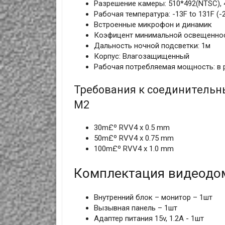
Разрешение камеры: 510*492(NTSC),
Рабочая температура: -13F to 131F (-
Встроенные микрофон и динамик
Коэфицент минимальной освещенност
Дальность ночной подсветки: 1м
Корпус: Влагозащищенный
Рабочая потребляемая мощность: в 
Требования к соединительн
M2
30m£º RVV4 x 0.5 mm
50m£º RVV4 x 0.75 mm
100m£º RVV4 x 1.0 mm
Комплектация видеодом
Внутренний блок – монитор – 1шт
Вызывная панель – 1шт
Адаптер питания 15v, 1.2A - 1шт