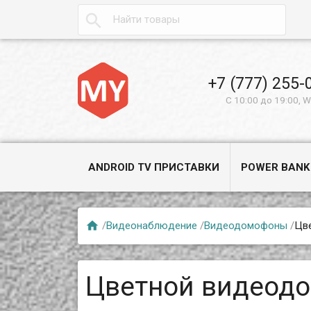

+7 (777) 255-
С 10:00 до 19:00, 
ANDROID TV ПРИСТАВКИ
POWER BANK

/
Видеонаблюдение
/
Видеодомофоны
/
Цв
Цветной видеодо