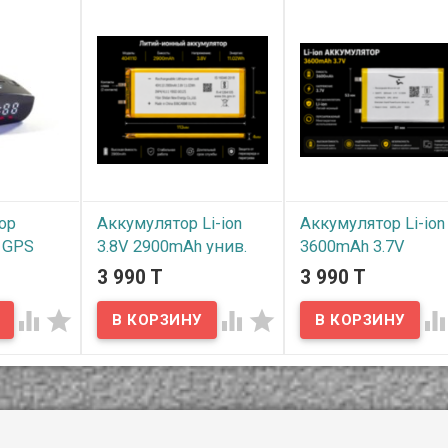
ор
Аккумулятор Li-ion
Аккумулятор Li-ion
с GPS
3.8V 2900mAh унив.
3600mAh 3.7V
 IBOX
для разных
81×53×5 мм унив. 
3 990 T
3 990 T
/у
устройств
разных устройств
113*40*4мм




В наличии
В наличии
вашему
аккумулятор Li-ion 3.7V
адар
3600mAh унив. для раз
Аккумулятор Li-ion 3.8V
устройств 81*53*5мм
2900mAh унив. для разных
особный
устройств 113*40*4
водителя
адарам с