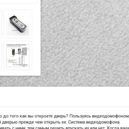
ью до того как вы откроете дверь? Пользуясь видеодомофоном
ей дверью прежде чем открыть ее. Система видеодомофона
ивать с ними, тем самым решить впускать их или нет. Когда ваш