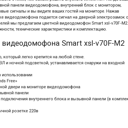
ывной панели видеодомофона, внутренний блок с монитором,
вые сигналы и вы видите ваших гостей на мониторе. Нажав
оке видеодомофона подается сигнал на дверной электрозамок 
целей мы предлагаем цветной видеодомофон Smart xsl-v70F-M2
ности, технические характеристики и комплектацию.
видеодомофона Smart xsl-v70F-M2
 который легко крепится на любой стене.
ВЛ и ночной подсветкой, устанавливается снаружи на входной
в использовании
ds Free»
дной двери на мониторе видеодомофона
зывной панели
 подключения внутреннего блока и вызывной панели (в компле
ычной розетке 220в