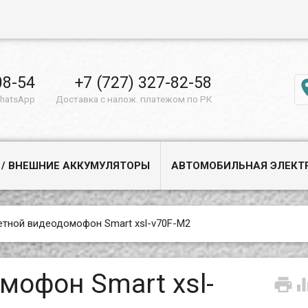
08-54
+7 (727) 327-82-58
WhatsApp
Доставка с налож. платежом по РК
 / ВНЕШНИЕ АККУМУЛЯТОРЫ
АВТОМОБИЛЬНАЯ ЭЛЕКТ
етной видеодомофон Smart xsl-v70F-M2
мофон Smart xsl-
