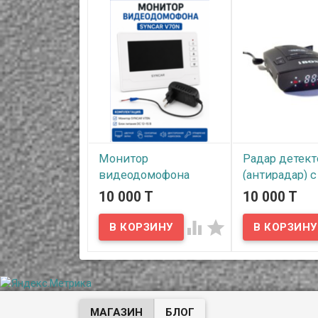
Монитор
Радар детект
видеодомофона
(антирадар) 
SYNCAR V70N с
информером,
10 000 T
10 000 T
блоком питания, б/у
Pro 700 GPS б


В наличии
В наличии
Комплект не включает:
Представляем 
Вызывную панель. Крепеж
вниманию б/у р
и монтажные элементы.
детектор с GPS
информером, сп
предупреждать 
о приближении к
МАГАЗИН
БЛОГ
стационарным р