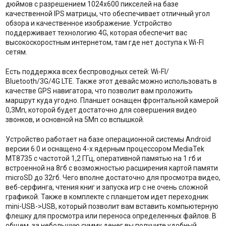
дюймов с разрешением 1024х600 пикселей на базе
качественной IPS матрицы, что обеспечивает отличный угол
обзора и качественное изображение. Устройство
поддерживает технологию 4G, которая обеспечит вас
высокоскоростным интернетом, там где нет доступа к Wi-FI
сетям.
Есть поддержка всех беспроводных сетей: Wi-FI/
Bluetooth/3G/4G LTE. Также этот девайс можно использовать в
качестве GPS навигатора, что позволит вам проложить
маршрут куда угодно. Планшет оснащен фронтальной камерой
0,3Мп, которой будет достаточно для совершения видео
звонков, и основной на 5Мп со вспышкой.
Устройство работает на базе операционной системы Android
версии 6.0 и оснащено 4-х ядерным процессором MediaTek
MT8735 с частотой 1,2 ГГц, оперативной памятью на 1 гб и
встроенной на 8гб с возможностью расширения картой памяти
microSD до 32гб. Чего вполне достаточно для просмотра видео,
веб-серфинга, чтения книг и запуска игр с не очень сложной
графикой. Также в комплекте с планшетом идет переходник
mini-USB->USB, который позволит вам вставить компьютерную
флешку для просмотра или переноса определенных файлов. В
общем, за небольшую сумму денег вы получите удобный