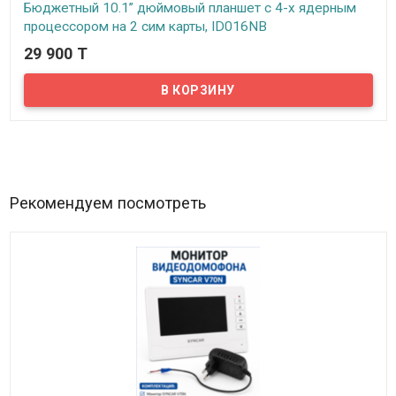
Бюджетный 10.1” дюймовый планшет с 4-х ядерным
процессором на 2 сим карты, ID016NB
29 900 T
В наличии
Предлагаем бюджетный планшет с большим 10.1” дюймовым TFT
IPS экраном. Данная модель так же поддерживает работу с 2 сим
картами одновременно, можно использовать планшет как
телефон для совершения звонков, СМС, Whatsapp и т.д. Планшет
оснащен 4-х ядерным процессором Spreadtrum SC7731G с
тактовой частотой 1200 МГц, оперативная память планшета
(RAM) – 1Гб, встроенная память (ROM) – 8Гб. Планшет так же
поддерживает внешние карты памяти стандарта
Рекомендуем посмотреть