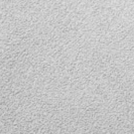
ук,
JZ-
P-5Х
чная PTZ
 + 5х
кий зум,
тки,
вижения,
телефон,
ук, модель
2.0MP-5Х