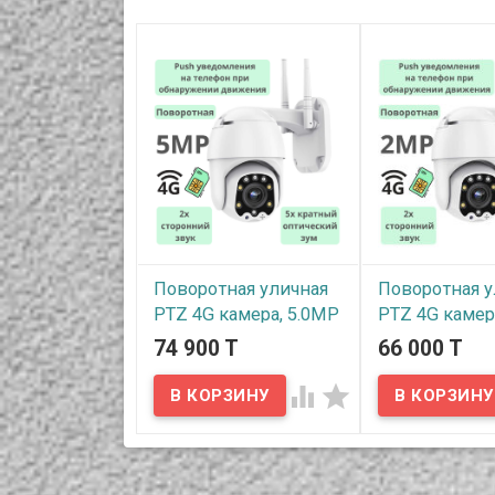
Поворотная уличная
Поворотная у
PTZ 4G камера, 5.0MP
PTZ 4G камер
+ 5х кратный
+ 5х кратный
74 900 T
66 000 T
оптический зум, два
оптический з
вида подсветки,
вида подсвет


отслеживание
отслеживани
движения,
движения,
уведомления на
уведомления
телефон, 2х
телефон, 2х