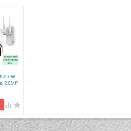
личная
а, 2.0MP
ум, два
ки,


е
 на