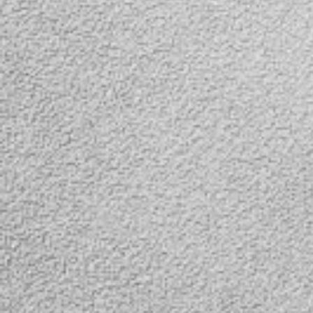
сторонний звук,
сторонний зв
модель B8D-JZ-
модель B8D-
4G+WIFI-5.0MP-5Х
4G+WIFI-2.0M
В наличии
В наличии
Предлагаем уличные
Поворотная ули
беспроводные 4G камеры
4G камера, 2.0MP
с поворотным
кратный оптичес
механизмом.
два вида подсве
отслеживание д
уведомления на 
2х сторонний зв
B8D-JZ-4G+WIFI-