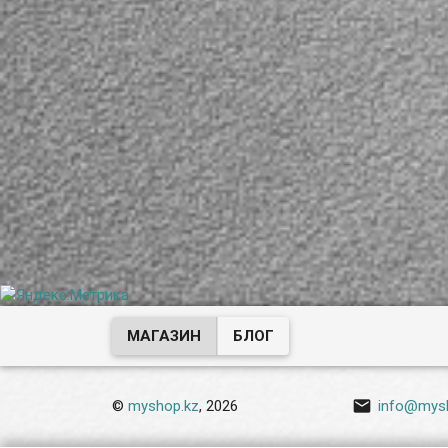
МАГАЗИН
БЛОГ

©
myshop.kz
, 2026
info@mys