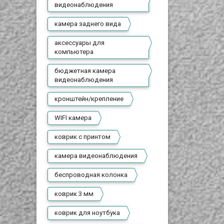
видеонаблюдения
камера заднего вида
аксессуары для
компьютера
бюджетная камера
видеонаблюдения
кронштейн/крепление
WIFI камера
коврик с принтом
камера видеонаблюдения
беспроводная колонка
коврик 3 мм
коврик для ноутбука