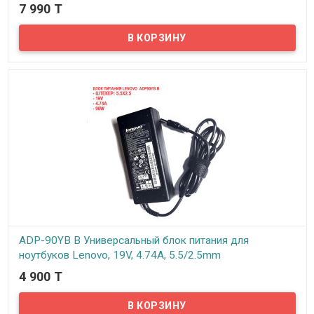
7 990 T
В наличии
Универсальный блок питания для ноутбука напряжением 19V и
током до 4,74A. В комплекте 28 разъемов для большинства
моделей ноутбуков: ASUS, Samsung, HP, Acer, Toshiba, Dell и др.
ADP-90YB B Универсальный блок питания для
ноутбуков Lenovo, 19V, 4.74A, 5.5/2.5mm
4 900 T
В наличии
Представляем ADP-90YB B универсальный блок питания для
ноутбуков Lenovo, 19V, 4.74A, 5.5/2.5mm, совместимый с