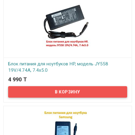
Блок питания для ноутбуков HP, модель JY558
19V/4.74А, 7.4x5.0
4 990 T
В наличии
Предлагаем вам блок питания для ноутбуков HP, модель JY558
19V/4.74А, 7.4x5.0. Блок питания предназначен для подзарядки
портативного компьютера от электросети. Зарядное устройство
для ноутбука оснащено специальной схемой, которая работает,
как сетевой фильтр и стабилизирует напряжение в сети.