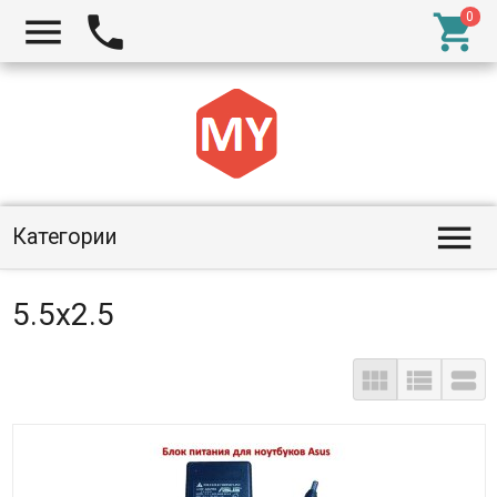




Категории
5.5x2.5


