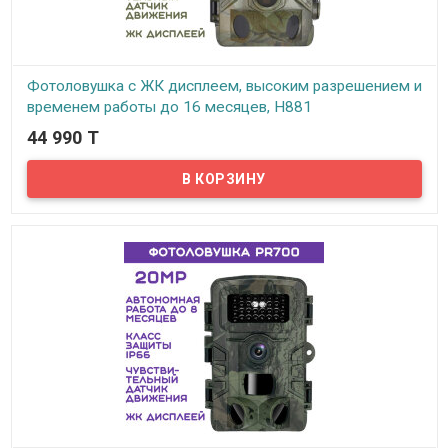
Фотоловушка с ЖК дисплеем, высоким разрешением и
временем работы до 16 месяцев, H881
44 990 T
В наличии
Представляем вам фотоловушку для охоты с высоким
разрешением и временем работы, модель H881! Фотоловушка
H881 – автономная уличная камера фотоловушка с
инфракрасным датчиком движения.