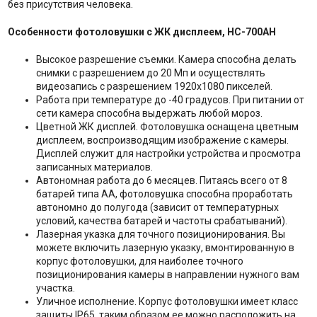
без присутствия человека.
Особенности фотоловушки с ЖК дисплеем, HC-700AH
Высокое разрешение съемки. Камера способна делать
снимки с разрешением до 20 Мп и осуществлять
видеозапись с разрешением 1920х1080 пикселей.
Работа при температуре до -40 градусов. При питании от
сети камера способна выдержать любой мороз.
Цветной ЖК дисплей. Фотоловушка оснащена цветным
дисплеем, воспроизводящим изображение с камеры.
Дисплей служит для настройки устройства и просмотра
записанных материалов.
Автономная работа до 6 месяцев. Питаясь всего от 8
батарей типа AA, фотоловушка способна проработать
автономно до полугода (зависит от температурных
условий, качества батарей и частоты срабатываний).
Лазерная указка для точного позиционирования. Вы
можете включить лазерную указку, вмонтированную в
корпус фотоловушки, для наиболее точного
позиционирования камеры в направлении нужного вам
участка.
Уличное исполнение. Корпус фотоловушки имеет класс
защиты IP65, таким образом ее можно расположить на