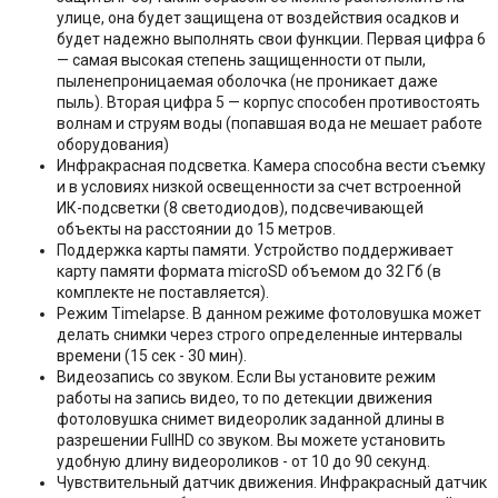
улице, она будет защищена от воздействия осадков и
будет надежно выполнять свои функции. Первая цифра 6
— самая высокая степень защищенности от пыли,
пыленепроницаемая оболочка (не проникает даже
пыль). Вторая цифра 5 — корпус способен противостоять
волнам и струям воды (попавшая вода не мешает работе
оборудования)
Инфракрасная подсветка. Камера способна вести съемку
и в условиях низкой освещенности за счет встроенной
ИК-подсветки (8 светодиодов), подсвечивающей
объекты на расстоянии до 15 метров.
Поддержка карты памяти. Устройство поддерживает
карту памяти формата microSD объемом до 32 Гб (в
комплекте не поставляется).
Режим Timelapse. В данном режиме фотоловушка может
делать снимки через строго определенные интервалы
времени (15 сек - 30 мин).
Видеозапись со звуком. Если Вы установите режим
работы на запись видео, то по детекции движения
фотоловушка снимет видеоролик заданной длины в
разрешении FullHD со звуком. Вы можете установить
удобную длину видеороликов - от 10 до 90 секунд.
Чувствительный датчик движения. Инфракрасный датчик