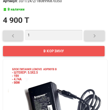
Артикул:
33/1/24/2/1808996870350
В наличии
4 900 T

