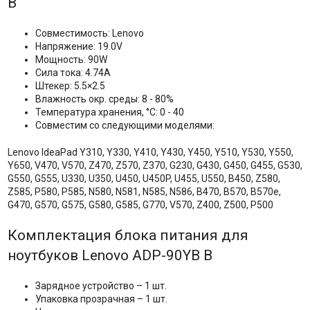
B
Совместимость: Lenovo
Напряжение: 19.0V
Мощность: 90W
Сила тока: 4.74A
Штекер: 5.5×2.5
Влажность окр. среды: 8 - 80%
Температура хранения, °C: 0 - 40
Совместим со следующими моделями:
Lenovo IdeaPad Y310, Y330, Y410, Y430, Y450, Y510, Y530, Y550,
Y650, V470, V570, Z470, Z570, Z370, G230, G430, G450, G455, G530,
G550, G555, U330, U350, U450, U450P, U455, U550, B450, Z580,
Z585, P580, P585, N580, N581, N585, N586, B470, B570, B570e,
G470, G570, G575, G580, G585, G770, V570, Z400, Z500, P500
Комплектация блока питания для
ноутбуков Lenovo ADP-90YB B
Зарядное устройство – 1 шт.
Упаковка прозрачная – 1 шт.