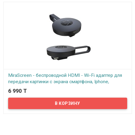
MiraScreen - беспроводной HDMI - Wi-Fi адаптер для
передачи картинки с экрана смартфона, Iphone,
планшета, ноутбука, MAC на экран вашего телевизора,
6 990 T
Модель MiraScreen G2
В наличии
Предлагаем обратить ваше внимание на этот маленький HDMI
приёмник, способный транслировать, используя встроенный в
нем Wi-Fi, изображение практически с любого устройства.
Надоело тянуть кабель для подключения? Просто вставьте в
порт HDMI телевизора, монитора или проектора (любого другого
устройства имеющего HDMI вход) данный адаптер и