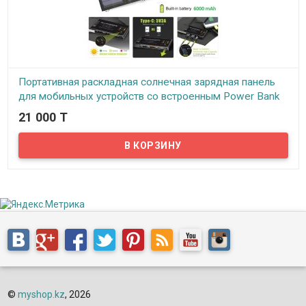
Портативная раскладная солнечная зарядная панель
для мобильных устройств со встроенным Power Bank
на 6000 mAh, AP-SP-014-BLA
21 000 T
В наличии
Предлагаем портативные солнечные панели для подзарядки
мобильных устройств, работающие от солнечной энергии.
Данное зарядное устройство представляет из себя раскладную
солнечную панель, состоящую из трех одинаковых солнечных
панелей небольшого размера, вшитых в удобный компактный
чехол из брезентовой ткани. Так же данная солнечная зарядка
оснащена встроенным Li-полимерным аккумулятором (Power
Bank) емкостью 6000 mAh. Благодаря встроенному аккумулятору
солнечная зарядка становится более универсальной. В
солнечную погоду аккумулятор подзаряжается, благодаря чему
в дальнейшем зарядка будет работать даже в пасмурные дни или
ночью. В сложенном состоянии размеры данной солнечной
зарядки составляют 270х160х25мм. В разложенном состоянии
600х160*3мм. Вес зарядки составляет 550 грамм.
©
myshop.kz
, 2026