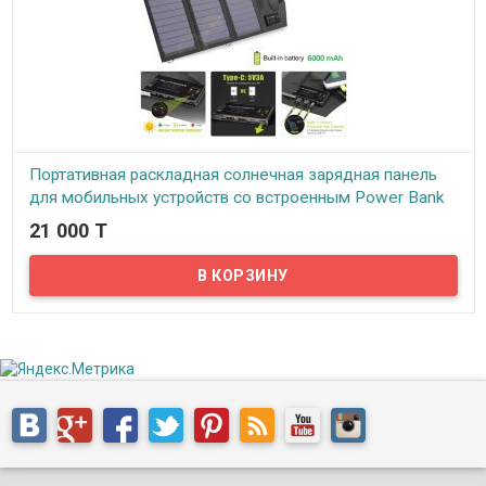
Портативная раскладная солнечная зарядная панель
для мобильных устройств со встроенным Power Bank
на 6000 mAh, AP-SP-014-BLA
21 000 T
В наличии
Предлагаем портативные солнечные панели для подзарядки
мобильных устройств, работающие от солнечной энергии.
Данное зарядное устройство представляет из себя раскладную
солнечную панель, состоящую из трех одинаковых солнечных
панелей небольшого размера, вшитых в удобный компактный
чехол из брезентовой ткани. Так же данная солнечная зарядка
оснащена встроенным Li-полимерным аккумулятором (Power
Bank) емкостью 6000 mAh. Благодаря встроенному аккумулятору
солнечная зарядка становится более универсальной. В
солнечную погоду аккумулятор подзаряжается, благодаря чему
в дальнейшем зарядка будет работать даже в пасмурные дни или
ночью. В сложенном состоянии размеры данной солнечной
зарядки составляют 270х160х25мм. В разложенном состоянии
600х160*3мм. Вес зарядки составляет 550 грамм.