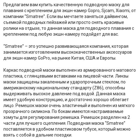
Предлагаем вам купить качественную подводную маску для
плавания с креплением для экшн-камер Gopro, Sjcam, Xiaomi, от
компании “Smatree”. Если вы мечтаете заняться дайвингом,
съемкой подводных пейзажей или просто снять красивые
ролики на отдыхе, то данная маска для подводного плавания с
креплением под любую экшн-камеру подойдет для вас.
“Smatree” – это успешно развивающаяся компания, которая
занимается изготовлением высококачественных аксессуаров
для экшн-камер GoPro, на рынке Китая, США и Европы.
Каркас подводной маски выполнен из армированного матового
пластика, с глянцевыми вставками на лицевой части. Линзы
маски защищены закаленным и ударопрочным стеклом, по
американскому национальному стандарту (Z86), способны
выдерживать высокое давление под водой. Данная маска
имеет удобную конструкцию, и достаточно хорошо облегает
лицо. Ремешок маски очень эластичный и выполнен из мягкого
прозрачного силикона. По бокам имеются настраиваемые
хомуты для регулирования ремешка. Ремешок разделен на 2
части для лучшего сцепления. Подводная маска “Smatree”
поставляется в удобном пластиковом тубусе, который можно
взять с собой в дальние поездки.