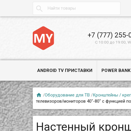

+7 (777) 255-
С 10:00 до 19:00, 
ANDROID TV ПРИСТАВКИ
POWER BANK

/
Оборудование для ТВ
/
Кронштейны / креп
телевизоров/мониторов 40"-80" с функцией п
Настенный кронш