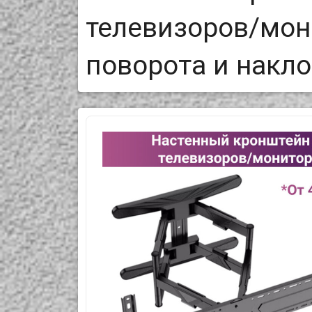
телевизоров/мони
поворота и накло