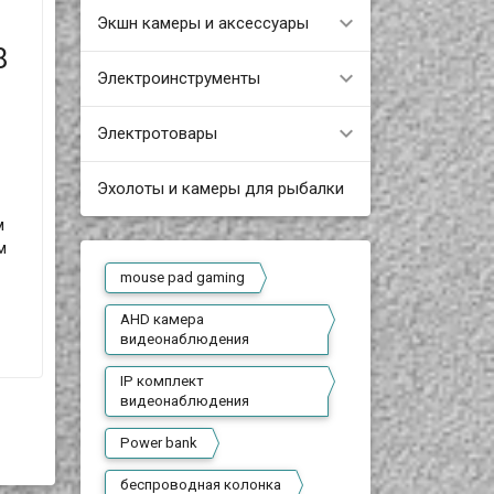
Экшн камеры и аксессуары
8
Электроинструменты
Электротовары
Эхолоты и камеры для рыбалки
м
м
mouse pad gaming
AHD камера
видеонаблюдения
IP комплект
видеонаблюдения
Power bank
беспроводная колонка