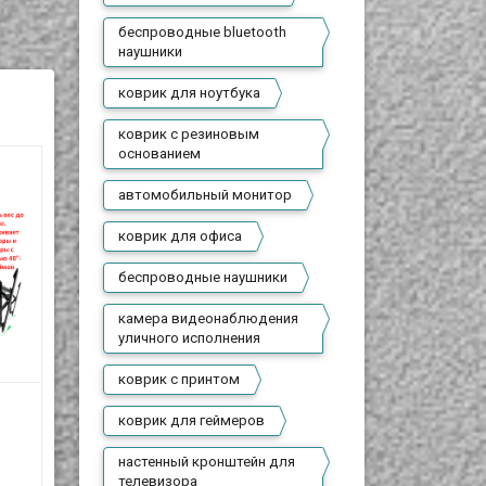
беспроводные bluetooth
наушники
коврик для ноутбука
коврик с резиновым
основанием
автомобильный монитор
коврик для офиса
беспроводные наушники
камера видеонаблюдения
уличного исполнения
коврик с принтом
Настенный
Настенный
коврик для геймеров
кронштейн/
кронштейн/
крепление для
крепление для
5 800 T
6 800 T
настенный кронштейн для
телевизоров/
телевизоров/
телевизора