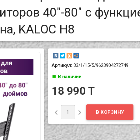
торов 40"-80" с функци
на, KALOC H8
Артикул:
33/1/15/5/9623904272749
В наличии
18 990 T

