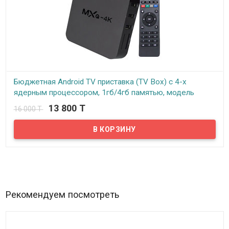
Бюджетная Android TV приставка (TV Box) с 4-х
ядерным процессором, 1гб/4гб памятью, модель
MXQ-4K
13 800 T
16 000 T
В наличии
Андройд ТВ приставка (TV Box) или мини компьютер MXQ-4K
превратит ваш обычный телевизор в умную цифровую
платформу, ваш телевизор станет подобием планшета или
смартфона только с большим экраном. Благодаря поддержке
WiFi и проводных сетей (RJ45 port) ваш телевизор станет
полноценным смарт- устройством для просмотра онлайн видео,
свободного серфинга в интернете, для игр и для установки и
Рекомендуем посмотреть
использования тысяч других свободно распространяемых
приложений для ОС Android. Данная ТВ приставка поддерживает
внешние карты памяти, USB флешки и USB жесткие диски, таким
образом с помощью данной приставки вы сможете
просматривать любые мультимедийные файлы как напрямую из