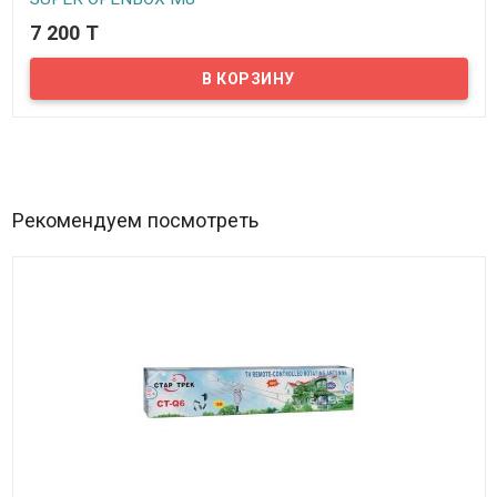
7 200 T
В наличии
Представляем вам цифровую приставку/эфирный приемник
местного ТВ, SUPER OPENBOX M8. Данная приставка принимает
цифровое эфирное телевидение с обычных дециметровых
антенн уличного исполнения, а также с активных и обычных
антенн для помещения. Приставка принимает сигнал цифрового
телевидения, декодирует его и преобразует в аналоговый сигнал
и передает его далее на телевизор. Выводить аналоговый сигнал
можно через разъемы RCA или SCART, либо выводить цифровой
сигнал через разъем HDMI. Цифровую приставку легко
подключить и использовать.
Рекомендуем посмотреть