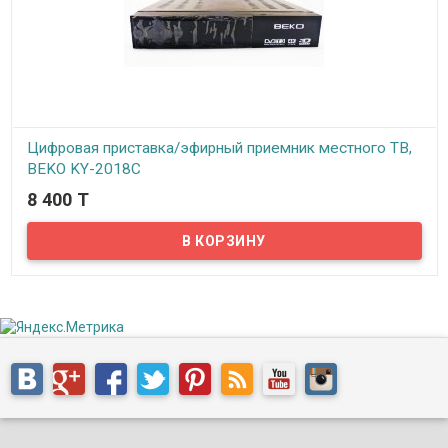
Цифровая приставка/эфирный приемник местного ТВ,
BEKO KY-2018C
8 400 T
В наличии
Представляем вам цифровую приставку/эфирный приемник
местного ТВ, BEKO KY-2018C. Данная приставка принимает
цифровое эфирное телевидение с обычных дециметровых
антенн уличного исполнения, а также с активных и обычных
антенн для помещения. Приставка принимает сигнал цифрового
телевидения, декодирует его и преобразует в аналоговый сигнал
и передает его далее на телевизор. Выводить аналоговый сигнал
можно через разъемы RCA, либо выводить цифровой сигнал
через разъем HDMI. Цифровую приставку легко подключить и
использовать.