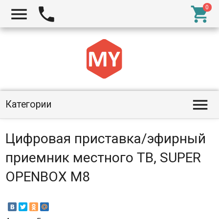




Категории
Цифровая приставка/эфирный
приемник местного ТВ, SUPER
OPENBOX M8