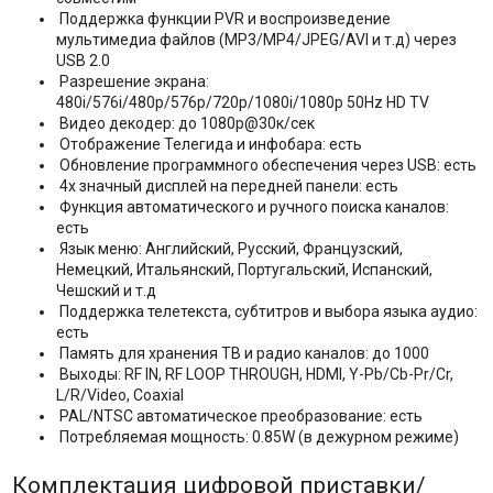
Поддержка функции PVR и воспроизведение
мультимедиа файлов (MP3/MP4/JPEG/AVI и т.д) через
USB 2.0
Разрешение экрана:
480i/576i/480p/576p/720p/1080i/1080p 50Hz HD TV
Видео декодер: до 1080p@30к/сек
Отображение Телегида и инфобара: есть
Обновление программного обеспечения через USB: есть
4х значный дисплей на передней панели: есть
Функция автоматического и ручного поиска каналов:
есть
Язык меню: Английский, Русский, Французский,
Немецкий, Итальянский, Португальский, Испанский,
Чешский и т.д
Поддержка телетекста, субтитров и выбора языка аудио:
есть
Память для хранения ТВ и радио каналов: до 1000
Выходы: RF IN, RF LOOP THROUGH, HDMI, Y-Pb/Cb-Pr/Cr,
L/R/Video, Coaxial
PAL/NTSC автоматическое преобразование: есть
Потребляемая мощность: 0.85W (в дежурном режиме)
Комплектация цифровой приставки/