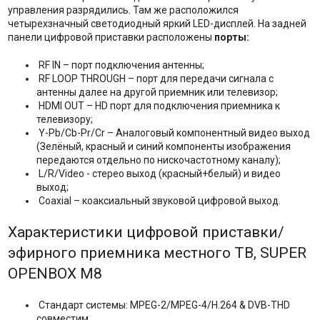
управления разрядились. Там же расположился
четырехзначный светодиодный яркий LED-дисплей. На задней
панели цифровой приставки расположены
порты:
RF IN – порт подключения антенны;
RF LOOP THROUGH – порт для передачи сигнала с
антенны далее на другой приемник или телевизор;
HDMI OUT – HD порт для подключения приемника к
телевизору;
Y-Pb/Cb-Pr/Cr – Аналоговый компонентный видео выход
(Зелёный, красный и синий компоненты изображения
передаются отдельно по нискочастотному каналу);
L/R/Video - cтерео выход (красный+белый) и видео
выход;
Coaxial – коаксиальный звуковой цифровой выход.
Характеристики цифровой приставки/
эфирного приемника местного ТВ, SUPER
OPENBOX M8
Стандарт системы: MPEG-2/MPEG-4/H.264 & DVB-THD
совместим