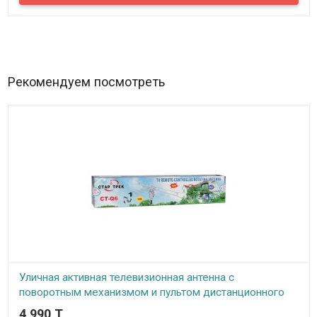
цифровое эфирное телевидение с обычных дециметровых
антенн уличного исполнения, а также с активных и обычных
антенн для помещения. Приставка принимает сигнал цифрового
телевидения, декодирует его и преобразует в аналоговый сигнал
и передает его далее на телевизор. Выводить аналоговый сигнал
можно через разъемы RCA, либо выводить цифровой сигнал
через разъем HDMI. Цифровую приставку легко подключить и
использовать.
Рекомендуем посмотреть
Уличная активная телевизионная антенна с
поворотным механизмом и пультом дистанционного
управления, CT-Q6
4 990 T