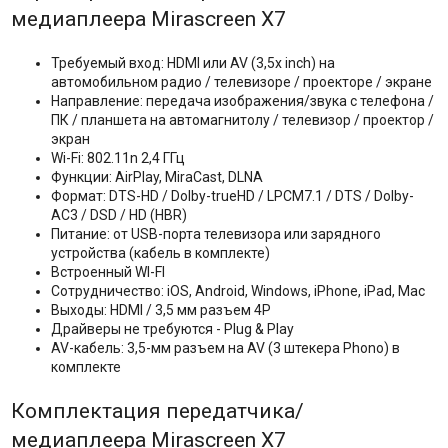
медиаплеера Mirascreen X7
Требуемый вход: HDMI или AV (3,5x inch) на
автомобильном радио / телевизоре / проекторе / экране
Направление: передача изображения/звука с телефона /
ПК / планшета на автомагнитолу / телевизор / проектор /
экран
Wi-Fi: 802.11n 2,4 ГГц
Функции: AirPlay, MiraCast, DLNA
Формат: DTS-HD / Dolby-trueHD / LPCM7.1 / DTS / Dolby-
AC3 / DSD / HD (HBR)
Питание: от USB-порта телевизора или зарядного
устройства (кабель в комплекте)
Встроенный WI-FI
Сотрудничество: iOS, Android, Windows, iPhone, iPad, Mac
Выходы: HDMI / 3,5 мм разъем 4P
Драйверы не требуются - Plug & Play
AV-кабель: 3,5-мм разъем на AV (3 штекера Phono) в
комплекте
Комплектация передатчика/
медиаплеера Mirascreen X7