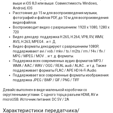
выше и iOS 8,0 или выше. Совместимость Windows,
Android, IOS
Расстояние до 15 м для воспроизведения музыки,
фотографий и файлов PDF, до 10 м для воспроизведения
видеофайлов.
Воспроизводит видео с разрешением: 1920 x 1080, 1280 x
720
Видео декодер: поддержка H.265, H.264, VP8, RV, WMV,
AVS, H.263, MPEG4… и т. Д.
Видео форматы декодируют с разрешением 1080P,
поддерживают avi / vob / mkv / ts / m2ts / rm / f4v / flv /
MPG / MPEG / MOV ... и т. д. форматы.
Поддержка всех современных аудио форматов MP3 /
WMA / AAC / WAV / OGG / REAL audi / ALAC… и т.д. Также
поддерживает форматы FLAC / APE HD Hi-Fi Audio.
Поддерживает все современные форматы изображения:
поддержка JPEG / BMP / GIF / PNG / TIFF
Девайс выполнен в виде маленькой коробочки со
скругленными углами. С одного торца разъем HDMI, AV и
microUSB. Источник питания: DC 5V / 2A
Характеристики передатчика/