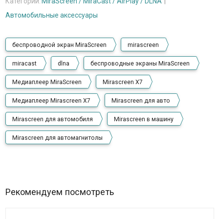
Категории:
MiraScreen / MiraCast / AirPlay / DLNA
Автомобильные аксессуары
беспроводной экран MiraScreen
mirascreen
miracast
dlna
беспроводные экраны MiraScreen
Медиаплеер MiraScreen
Mirascreen X7
Медиаплеер Mirascreen X7
Mirascreen для авто
Mirascreen для автомобиля
Mirascreen в машину
Mirascreen для автомагнитолы
Рекомендуем посмотреть