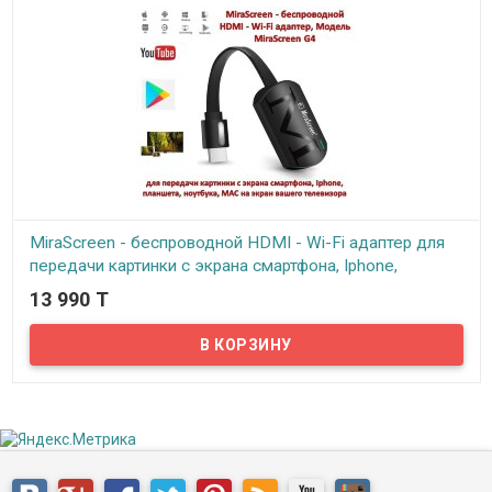
MiraScreen - беспроводной HDMI - Wi-Fi адаптер для
передачи картинки с экрана смартфона, Iphone,
планшета, ноутбука, MAC на экран вашего телевизора,
13 990 T
Модель MiraScreen G4
В наличии
Предлагаем обратить ваше внимание на этот маленький HDMI
приёмник, способный транслировать, используя встроенный в
нем Wi-Fi, изображение практически с любого устройства.