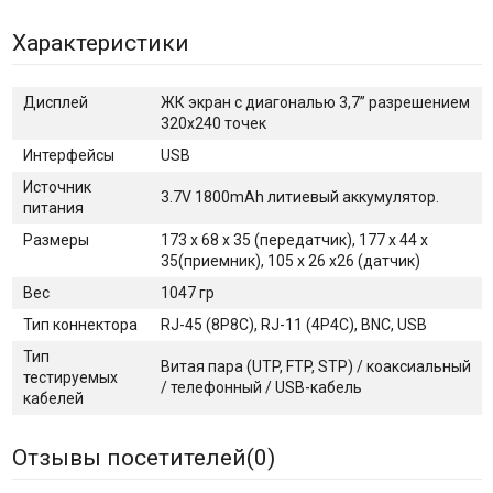
Характеристики
Дисплей
ЖК экран с диагональю 3,7’’ разрешением
320х240 точек
Интерфейсы
USB
Источник
3.7V 1800mAh литиевый аккумулятор.
питания
Размеры
173 x 68 x 35 (передатчик), 177 x 44 x
35(приемник), 105 х 26 х26 (датчик)
Вес
1047 гр
Тип коннектора
RJ-45 (8P8C), RJ-11 (4P4C), BNC, USB
Тип
Витая пара (UTP, FTP, STP) / коаксиальный
тестируемых
/ телефонный / USB-кабель
кабелей
Отзывы посетителей(
0
)