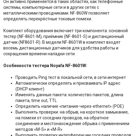
Он активно применяется в таких областях, как телефонные
системы, компьютерные сети и в других сетях с
металлическими проводниками. NF-860W позволяет
определять перекрёстные токовые помехи.
Комплект оборудования включает три компонента: основной
тестер (NF-8601-M), приёмник (NF-8601-S) и дистанционный
датчик (NF8601-R). В модели NF-8601W в комплект входят
восемь дистанционных датчиков для удобства работы и
сокращения времени наладки сети.
Особенности тестера Noyafa NF-8601W:
Проводить Ping тест в локальной сети, в сети интернет
Автоматически определять и присваивать IP адрес
(DHCP клиент)
Изменять данные пакета: количество пакетов, длина
пакета, time out, TTL
Определить наличие «питания-через-ethernet» (POE)
Выполнять проверки: на обрыв, на короткое замыкание,
на помехи от соседних проводов, на обратное
соединение и местонахождение обрыва с применением
методов «M-S» и «M-R»
Выполнять проверку интерференции соседних проводов