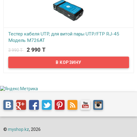
Тестер кабеля UTP, для витой пары UTP/FTP RJ-45
Модель M726AT
2 990 T
3 990 T
В наличии
Тестирование разомкнутых цепей, коротких замыканий,
перекрестных соединений. Удобен в применении.
©
myshop.kz
, 2026