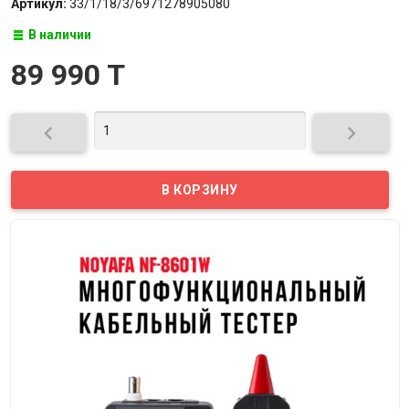
Артикул:
33/1/18/3/6971278905080
В наличии
89 990 T

