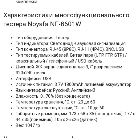
комплекса
Характеристики многофункционального
тестера Noyafa NF-8601W
Тип оборудования: Тестер
Тип индикатора: Светодиод + звуковая сигнализация
Тип коннектора: RJ-45 (8P8C), RJ-11 (4P4C), BNC, USB
Тип тестируемых кабелей: Витая пара (UTP, FTP, STP) /
коаксиальный / телефонный / USB-кабель
Дисплей: ЖК экран с диагональю 3,7’’ разрешением
320х240 точек
Интерфейсы: USB
Источник питания: 3.7V 1800mAh литиевый аккумулятор.
Язык интерфейса: Русский; Английский
Влажность: 0...70% (без конденсата)
Температура хранения, °C: от -20 до 60
Температура эксплуатации, °C: от -10 до 60
Габаритные размеры, мм: 173 x 68 x 35 (передатчик), 177 x
44 x 35(приемник), 105 х 26 х26 (датчик)
Вес: 1047 гр